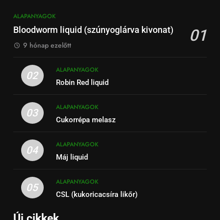
ALAPANYAGOK
Bloodworm liquid (szúnyoglárva kivonat)
01
9 hónap ezelőtt
ALAPANYAGOK
02
Robin Red liquid
ALAPANYAGOK
03
Cukorrépa melasz
ALAPANYAGOK
04
Máj liquid
ALAPANYAGOK
05
CSL (kukoricacsíra likőr)
Új cikkek