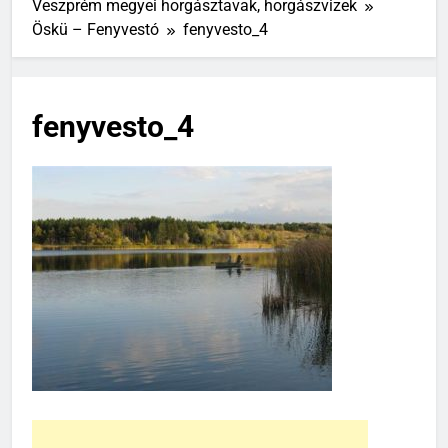
Veszprém megyei horgásztavak, horgászvizek
Öskü – Fenyvestó
fenyvesto_4
fenyvesto_4