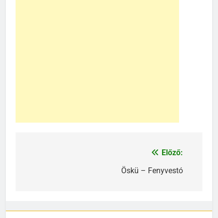
Előző:
Bejegyzés
navigáció
Öskü – Fenyvestó