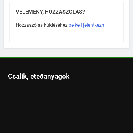
VÉLEMÉNY, HOZZÁSZÓLÁS?
Hozzászólás küldéséhez
be kell jelentkezni
.
Csalik, eteőanyagok