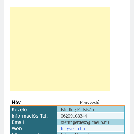
Név
Fenyvestó.
Kezelő
Bierling E. István
Információs Tel.
06209108344
Email
bierlingerdesz@chello.hu
Web
fenyvesto.hu