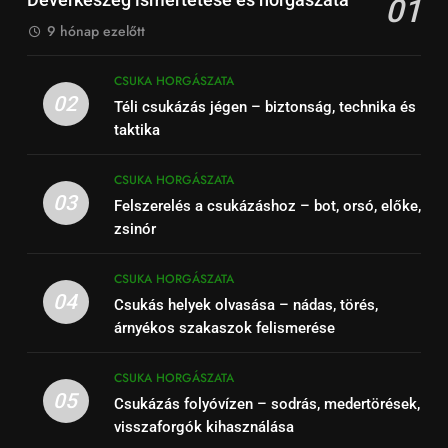
01
9 hónap ezelőtt
CSUKA HORGÁSZATA
02
Téli csukázás jégen – biztonság, technika és
taktika
CSUKA HORGÁSZATA
03
Felszerelés a csukázáshoz – bot, orsó, előke,
zsinór
CSUKA HORGÁSZATA
04
Csukás helyek olvasása – nádas, törés,
árnyékos szakaszok felismerése
CSUKA HORGÁSZATA
05
Csukázás folyóvízen – sodrás, medertörések,
visszaforgók kihasználása