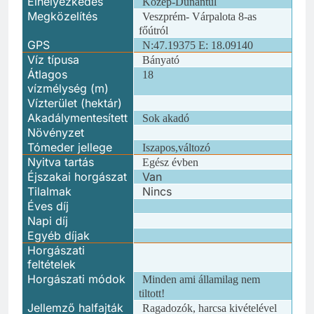
Elhelyezkedés
Közép-Dunántúl
Megközelítés
Veszprém- Várpalota 8-as
főútról
GPS
N:47.19375 E: 18.09140
Víz típusa
Bányató
Átlagos
18
vízmélység (m)
Vízterület (hektár)
Akadálymentesített
Sok akadó
Növényzet
Tómeder jellege
Iszapos,változó
Nyitva tartás
Egész évben
Éjszakai horgászat
Van
Tilalmak
Nincs
Éves díj
Napi díj
Egyéb díjak
Horgászati
feltételek
Horgászati módok
Minden ami államilag nem
tiltott!
Jellemző halfajták
Ragadozók, harcsa kivételével