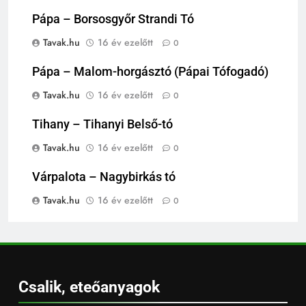
Pápa – Borsosgyőr Strandi Tó
Tavak.hu
16 év ezelőtt
0
Pápa – Malom-horgásztó (Pápai Tófogadó)
Tavak.hu
16 év ezelőtt
0
Tihany – Tihanyi Belső-tó
Tavak.hu
16 év ezelőtt
0
Várpalota – Nagybirkás tó
Tavak.hu
16 év ezelőtt
0
Csalik, eteőanyagok