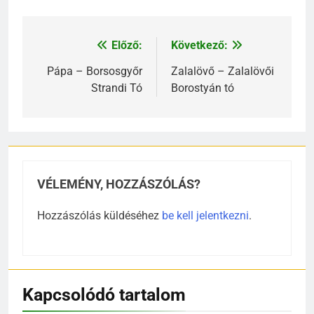
Előző:
Következő:
Bejegyzés
navigáció
Pápa – Borsosgyőr
Zalalövő – Zalalövői
Strandi Tó
Borostyán tó
VÉLEMÉNY, HOZZÁSZÓLÁS?
Hozzászólás küldéséhez
be kell jelentkezni
.
Kapcsolódó tartalom