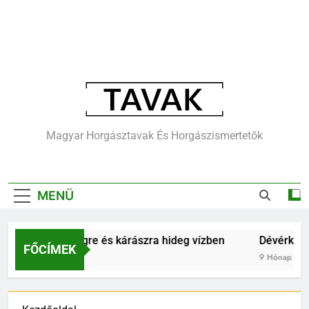
Tavak.hu –
Magyar Horgásztavak És Horgászismertetők
Horgásztavak,
Horgászvizek,
MENÜ
Cikkek
gászat keszegre és kárászra hideg vízben
Dévérkeszeg h
FŐCÍMEK
ap Ezelőtt
9 Hónap Ezelőtt