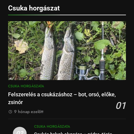
Csuka horgászat
CSUKA HORGÁSZATA
Felszerelés a csukázáshoz – bot, orsó, előke,
zsinór
01
9 hónap ezelőtt
CSUKA HORGÁSZATA
02