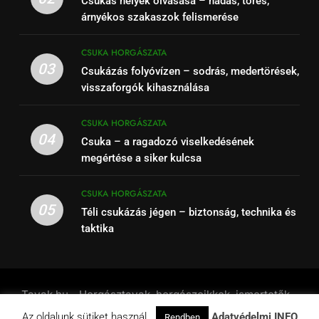
Csukás helyek olvasása – nádas, törés,
árnyékos szakaszok felismerése
CSUKA HORGÁSZATA
03
Csukázás folyóvízen – sodrás, medertörések,
visszaforgók kihasználása
CSUKA HORGÁSZATA
04
Csuka – a ragadozó viselkedésének
megértése a siker kulcsa
CSUKA HORGÁSZATA
05
Téli csukázás jégen – biztonság, technika és
taktika
Tavak.hu - Horgásztavak, horgászcikkek, ismertetők -
2001 - 2026. Powered By
.
BlazeThemes
Az oldalunk sütiket használ.
Adatvédelmi INFO
Rendben