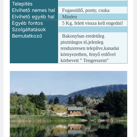
Telepítés
Elvihető nemes hal
Fogassüllő, ponty, csuka
Elvihető egyéb hal
Minden
Egyéb fontos
5 Kg. felett vissza kell engedni!
Szolgáltatások
Bemutatkozó
Bakonyban eredetileg
pisztrángos tó,jelenleg
rendszeresen telepítve,kanadai
környezetben, fenyő erdővel
körbevett ” Tengerszem”