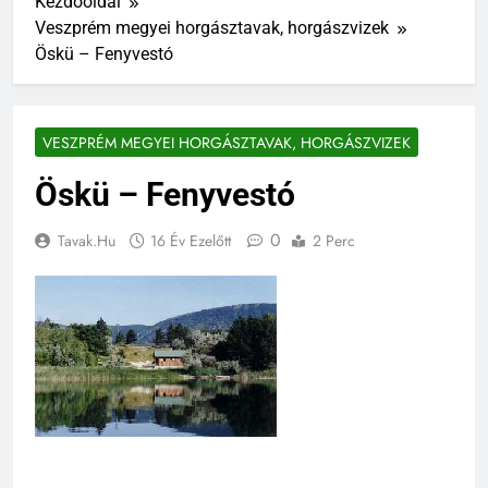
Kezdőoldal
Veszprém megyei horgásztavak, horgászvizek
Öskü – Fenyvestó
VESZPRÉM MEGYEI HORGÁSZTAVAK, HORGÁSZVIZEK
Öskü – Fenyvestó
0
Tavak.hu
16 Év Ezelőtt
2 Perc