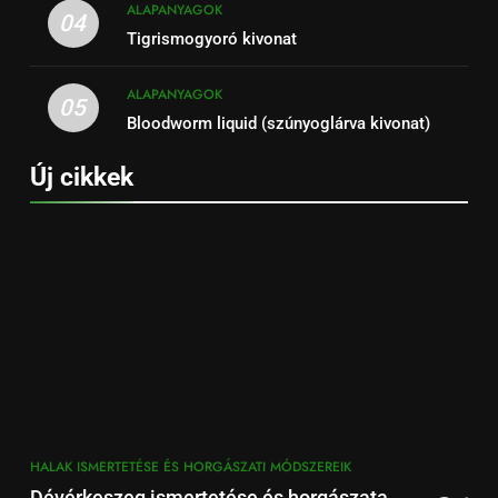
ALAPANYAGOK
04
Tigrismogyoró kivonat
ALAPANYAGOK
05
Bloodworm liquid (szúnyoglárva kivonat)
Új cikkek
HALAK ISMERTETÉSE ÉS HORGÁSZATI MÓDSZEREIK
Dévérkeszeg ismertetése és horgászata