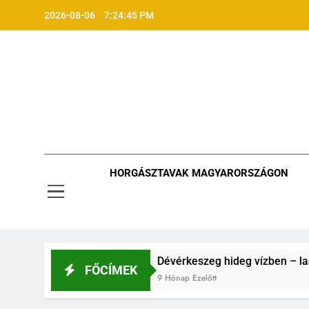
Ugrás
2026-08-06
7:24:46 PM
a
tartalomra
HORGÁSZTAVAK MAGYARORSZÁGON
 hideg vízben
Dévérkeszeg hideg vízben – lassú, de kis
FŐCÍMEK
9 Hónap Ezelőtt