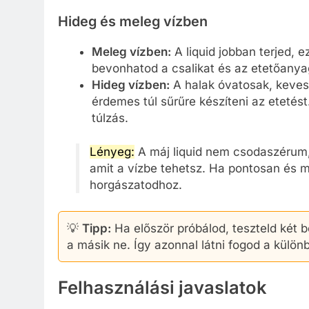
Hideg és meleg vízben
Meleg vízben:
A liquid jobban terjed, e
bevonhatod a csalikat és az etetőanya
Hideg vízben:
A halak óvatosak, keves
érdemes túl sűrűre készíteni az etetést
túlzás.
Lényeg:
A máj liquid nem csodaszérum, 
amit a vízbe tehetsz. Ha pontosan és mé
horgászatodhoz.
💡
Tipp:
Ha először próbálod, teszteld két b
a másik ne. Így azonnal látni fogod a külön
Felhasználási javaslatok