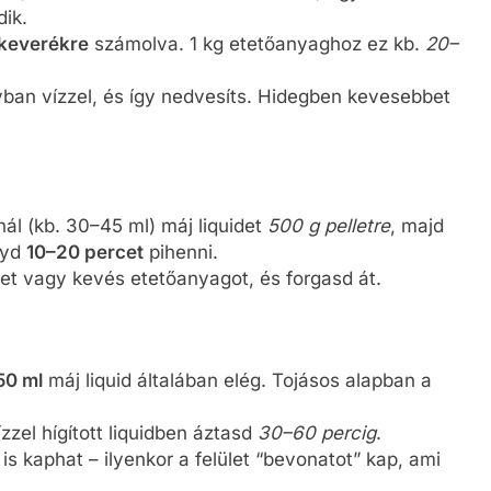
ik.
 keverékre
számolva. 1 kg etetőanyaghoz ez kb.
20–
nyban vízzel, és így nedvesíts. Hidegben kevesebbet
nál (kb. 30–45 ml) máj liquidet
500 g pelletre
, majd
gyd
10–20 percet
pihenni.
etet vagy kevés etetőanyagot, és forgasd át.
50 ml
máj liquid általában elég. Tojásos alapban a
ízzel hígított liquidben áztasd
30–60 percig
.
s kaphat – ilyenkor a felület “bevonatot” kap, ami