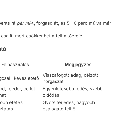
pents rá
pár ml
-t, forgasd át, és 5–10 perc múlva már
csalit, mert csökkenhet a felhajtóereje.
ató
Felhasználás
Megjegyzés
Visszafogott adag, célzott
csali, kevés etető
horgászat
d, feeder, pellet
Egyenletesebb fedés, szebb
nat
oldódás
obb etetés,
Gyors terjedés, nagyobb
áztatás
csalogató felhő