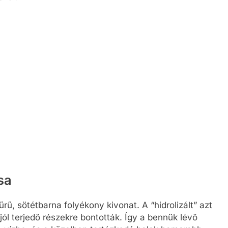
sa
űrű, sötétbarna folyékony kivonat. A “hidrolizált” azt
jól terjedő részekre bontották. Így a bennük lévő