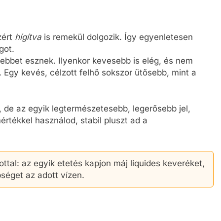
zért
hígítva
is remekül dolgozik. Így egyenletesen
got.
ebbet esznek. Ilyenkor kevesebb is elég, és nem
. Egy kevés, célzott felhő sokszor ütősebb, mint a
de az egyik legtermészetesebb, legerősebb jel,
rtékkel használod, stabil pluszt ad a
ottal: az egyik etetés kapjon máj liquides keveréket,
bséget az adott vízen.