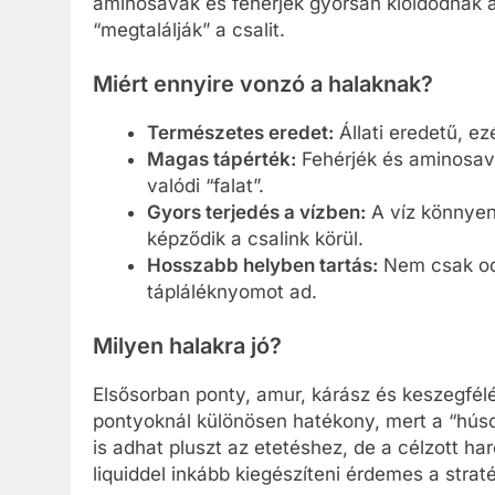
aminosavak és fehérjék gyorsan kioldódnak a
“megtalálják” a csalit.
Miért ennyire vonzó a halaknak?
Természetes eredet:
Állati eredetű, ezé
Magas tápérték:
Fehérjék és aminosava
valódi “falat”.
Gyors terjedés a vízben:
A víz könnyen 
képződik a csalink körül.
Hosszabb helyben tartás:
Nem csak oda
tápláléknyomot ad.
Milyen halakra jó?
Elsősorban ponty, amur, kárász és keszegfé
pontyoknál különösen hatékony, mert a “húso
is adhat pluszt az etetéshez, de a célzott 
liquiddel inkább kiegészíteni érdemes a straté