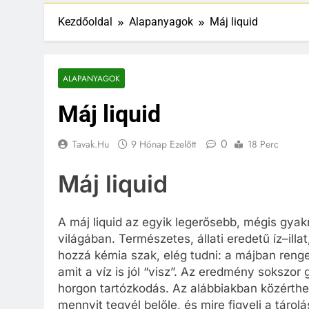
Kezdőoldal
Alapanyagok
Máj liquid
ALAPANYAGOK
Máj liquid
0
Tavak.hu
9 Hónap Ezelőtt
18 Perc
Máj liquid
A máj liquid az egyik legerősebb, mégis gyak
világában. Természetes, állati eredetű íz–ill
hozzá kémia szak, elég tudni: a májban reng
amit a víz is jól “visz”. Az eredmény sokszo
horgon tartózkodás. Az alábbiakban közérth
mennyit tegyél belőle, és mire figyelj a tárolá