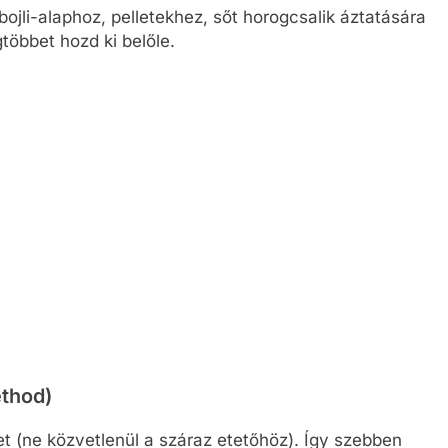
ojli-alaphoz, pelletekhez, sőt horogcsalik áztatására
többet hozd ki belőle.
thod)
et (ne közvetlenül a száraz etetőhöz). Így szebben