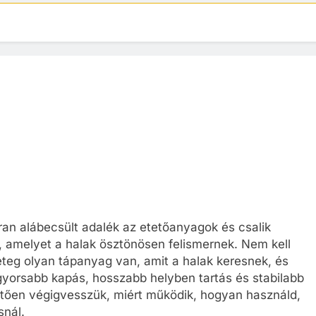
ran alábecsült adalék az etetőanyagok és csalik
at, amelyet a halak ösztönösen felismernek. Nem kell
eteg olyan tápanyag van, amit a halak keresnek, és
r gyorsabb kapás, hosszabb helyben tartás és stabilabb
etően végigvesszük, miért működik, hogyan használd,
snál.