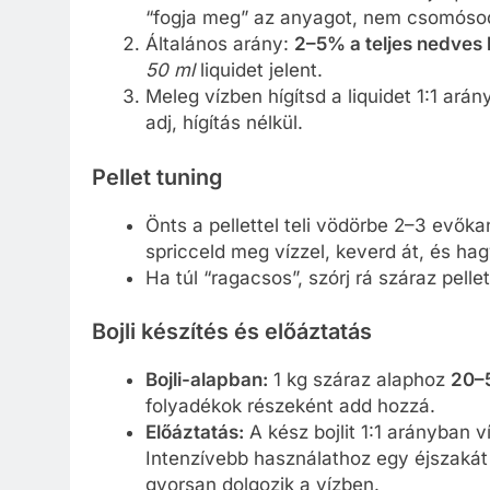
“fogja meg” az anyagot, nem csomósod
Általános arány:
2–5% a teljes nedves
50 ml
liquidet jelent.
Meleg vízben hígítsd a liquidet 1:1 ará
adj, hígítás nélkül.
Pellet tuning
Önts a pellettel teli vödörbe 2–3 evőka
spricceld meg vízzel, keverd át, és ha
Ha túl “ragacsos”, szórj rá száraz pell
Bojli készítés és előáztatás
Bojli-alapban:
1 kg száraz alaphoz
20–
folyadékok részeként add hozzá.
Előáztatás:
A kész bojlit 1:1 arányban v
Intenzívebb használathoz egy éjszakát i
gyorsan dolgozik a vízben.