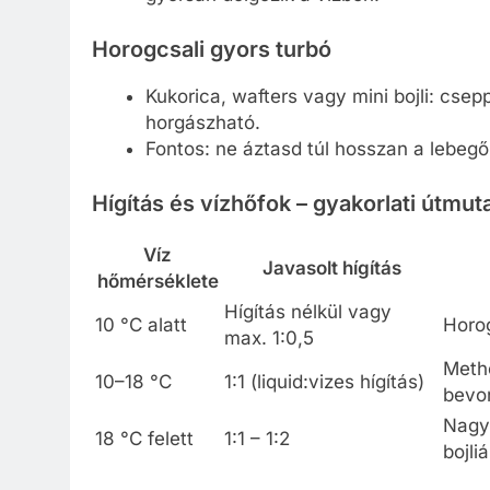
Horogcsali gyors turbó
Kukorica, wafters vagy mini bojli: csep
horgászható.
Fontos: ne áztasd túl hosszan a lebegő 
Hígítás és vízhőfok – gyakorlati útmut
Víz
Javasolt hígítás
hőmérséklete
Hígítás nélkül vagy
10 °C alatt
Horog
max. 1:0,5
Metho
10–18 °C
1:1 (liquid:vizes hígítás)
bevo
Nagy
18 °C felett
1:1 – 1:2
bojli