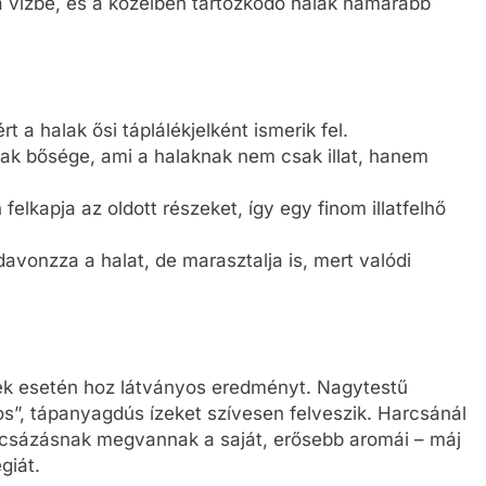
 vízbe, és a közelben tartózkodó halak hamarabb
rt a halak ősi táplálékjelként ismerik fel.
k bősége, ami a halaknak nem csak illat, hanem
felkapja az oldott részeket, így egy finom illatfelhő
vonzza a halat, de marasztalja is, mert valódi
lék esetén hoz látványos eredményt. Nagytestű
s”, tápanyagdús ízeket szívesen felveszik. Harcsánál
harcsázásnak megvannak a saját, erősebb aromái – máj
giát.