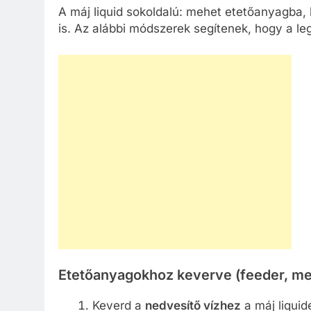
A máj liquid sokoldalú: mehet etetőanyagba, b
is. Az alábbi módszerek segítenek, hogy a leg
Etetőanyagokhoz keverve (feeder, me
Keverd a
nedvesítő vízhez
a máj liquid