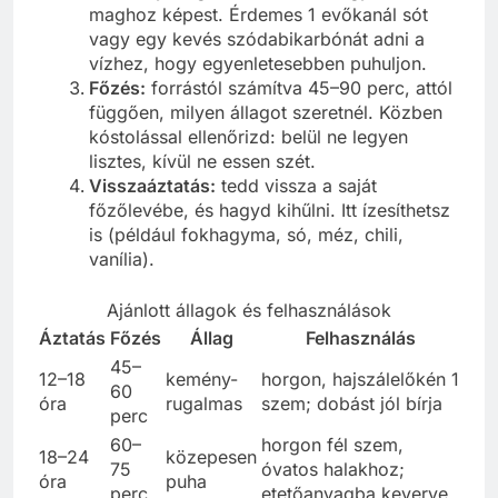
maghoz képest. Érdemes 1 evőkanál sót
vagy egy kevés szódabikarbónát adni a
vízhez, hogy egyenletesebben puhuljon.
Főzés:
forrástól számítva 45–90 perc, attól
függően, milyen állagot szeretnél. Közben
kóstolással ellenőrizd: belül ne legyen
lisztes, kívül ne essen szét.
Visszaáztatás:
tedd vissza a saját
főzőlevébe, és hagyd kihűlni. Itt ízesíthetsz
is (például fokhagyma, só, méz, chili,
vanília).
Ajánlott állagok és felhasználások
Áztatás
Főzés
Állag
Felhasználás
45–
12–18
kemény-
horgon, hajszálelőkén 1
60
óra
rugalmas
szem; dobást jól bírja
perc
60–
horgon fél szem,
18–24
közepesen
75
óvatos halakhoz;
óra
puha
perc
etetőanyagba keverve