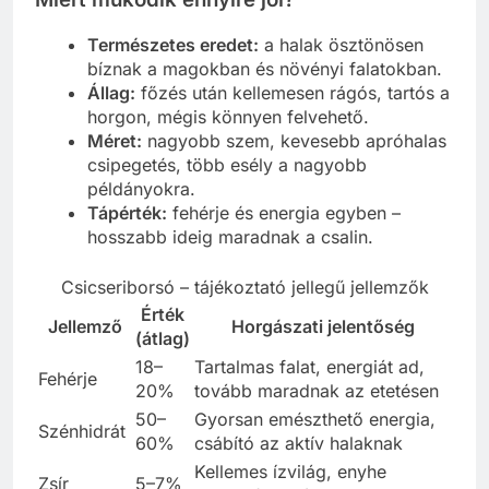
Természetes eredet:
a halak ösztönösen
bíznak a magokban és növényi falatokban.
Állag:
főzés után kellemesen rágós, tartós a
horgon, mégis könnyen felvehető.
Méret:
nagyobb szem, kevesebb apróhalas
csipegetés, több esély a nagyobb
példányokra.
Tápérték:
fehérje és energia egyben –
hosszabb ideig maradnak a csalin.
Csicseriborsó – tájékoztató jellegű jellemzők
Érték
Jellemző
Horgászati jelentőség
(átlag)
18–
Tartalmas falat, energiát ad,
Fehérje
20%
tovább maradnak az etetésen
50–
Gyorsan emészthető energia,
Szénhidrát
60%
csábító az aktív halaknak
Kellemes ízvilág, enyhe
Zsír
5–7%