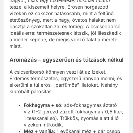
nagyot, csak
egy tökéletesen felkínált falatot
teszel a kiszemelt helyre. Erősen horgászott
vizeken ez sokszor hatásosabb, mint a feltűnő
etetőszőnyeg, mert a nagy, óvatos halakat nem
riasztja a szokatlan zaj és tömeg. A csicseriborsó
ideális erre: természetesnek látszik, jól illeszkedik
a meder képébe, de mégis vonzó falat a mérete
miatt.
Aromázás – egyszerűen és túlzások nélkül
A csicseriborsó könnyen veszi át az ízeket.
Érdemes természetes, egyszerű irányba menni, és
elkerülni a túl erős, „parfümös” illatokat. Néhány
kipróbált párosítás:
Fokhagyma + só:
sós-fokhagymás áztató
víz (1–2 gerezd zúzott fokhagyma / 0,5 liter,
1 teáskanál só). Trükkös, nyomás alatt álló
vizeken működik.
Méz + vanília:
1 evőkanál méz + pár csepp