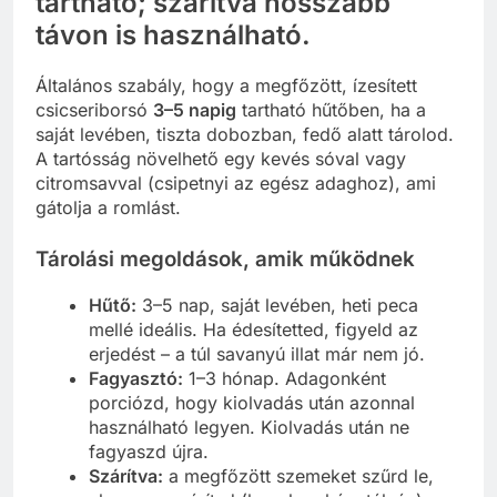
tartható; szárítva hosszabb
távon is használható.
Általános szabály, hogy a megfőzött, ízesített
csicseriborsó
3–5 napig
tartható hűtőben, ha a
saját levében, tiszta dobozban, fedő alatt tárolod.
A tartósság növelhető egy kevés sóval vagy
citromsavval (csipetnyi az egész adaghoz), ami
gátolja a romlást.
Tárolási megoldások, amik működnek
Hűtő:
3–5 nap, saját levében, heti peca
mellé ideális. Ha édesítetted, figyeld az
erjedést – a túl savanyú illat már nem jó.
Fagyasztó:
1–3 hónap. Adagonként
porciózd, hogy kiolvadás után azonnal
használható legyen. Kiolvadás után ne
fagyaszd újra.
Szárítva:
a megfőzött szemeket szűrd le,