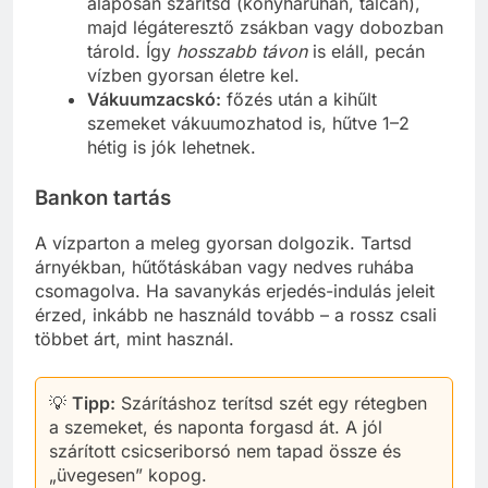
alaposan szárítsd (konyharuhán, tálcán),
majd légáteresztő zsákban vagy dobozban
tárold. Így
hosszabb távon
is eláll, pecán
vízben gyorsan életre kel.
Vákuumzacskó:
főzés után a kihűlt
szemeket vákuumozhatod is, hűtve 1–2
hétig is jók lehetnek.
Bankon tartás
A vízparton a meleg gyorsan dolgozik. Tartsd
árnyékban, hűtőtáskában vagy nedves ruhába
csomagolva. Ha savanykás erjedés-indulás jeleit
érzed, inkább ne használd tovább – a rossz csali
többet árt, mint használ.
💡
Tipp:
Szárításhoz terítsd szét egy rétegben
a szemeket, és naponta forgasd át. A jól
szárított csicseriborsó nem tapad össze és
„üvegesen” kopog.