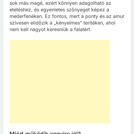
sok más magé, ezért könnyen adagolható az
etetéshez, és egyenletes szőnyeget képez a
mederfenéken. Ez fontos, mert a ponty és az amur
szívesen elidőzik a „kényelmes” terítéken, ahol
nem kell nagyot keresniük a falatért.
Miért működik ennyire jól?