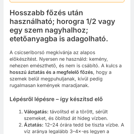
Hosszabb főzés után
használható; horogra 1/2 vagy
egy szem nagyhalhoz;
etetőanyagba is adagolható.
A csicseriborsó megkívánja az alapos
előkészítést. Nyersen ne használd: kemény,
nehezen emészthető, és nem is csábító. A kulcs a
hosszú áztatás és a megfelelő főzés
, hogy a
szemek belül megpuhuljanak, kívül pedig
rugalmasan kemények maradjanak.
Lépésről lépésre – így készítsd elő
Válogatás:
távolítsd el a törött, sérült
szemeket, és öblítsd át hideg vízben.
Áztatás:
12–24 órára tedd be tiszta vízbe. A
víz aránya legalább 3–4×-es legyen a