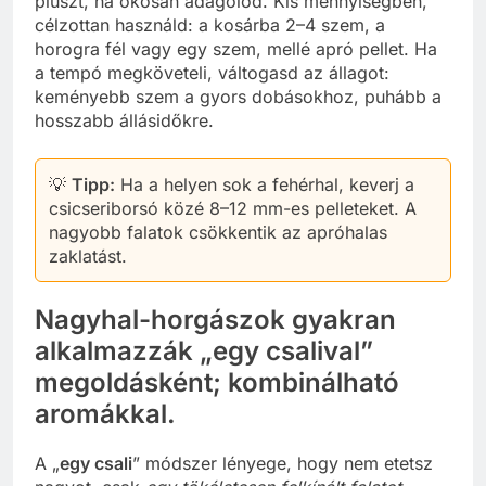
pluszt, ha okosan adagolod. Kis mennyiségben,
célzottan használd: a kosárba 2–4 szem, a
horogra fél vagy egy szem, mellé apró pellet. Ha
a tempó megköveteli, váltogasd az állagot:
keményebb szem a gyors dobásokhoz, puhább a
hosszabb állásidőkre.
💡
Tipp:
Ha a helyen sok a fehérhal, keverj a
csicseriborsó közé 8–12 mm-es pelleteket. A
nagyobb falatok csökkentik az apróhalas
zaklatást.
Nagyhal-horgászok gyakran
alkalmazzák „egy csalival”
megoldásként; kombinálható
aromákkal.
A „
egy csali
” módszer lényege, hogy nem etetsz