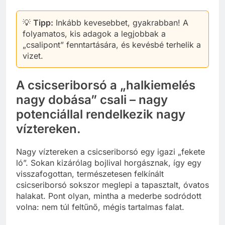
💡
Tipp:
Inkább kevesebbet, gyakrabban! A
folyamatos, kis adagok a legjobbak a
„csalipont” fenntartására, és kevésbé terhelik a
vizet.
A csicseriborsó a „halkiemelés
nagy dobása” csali – nagy
potenciállal rendelkezik nagy
víztereken.
Nagy víztereken a csicseriborsó egy igazi „fekete
ló”. Sokan kizárólag bojlival horgásznak, így egy
visszafogottan, természetesen felkínált
csicseriborsó sokszor meglepi a tapasztalt, óvatos
halakat. Pont olyan, mintha a mederbe sodródott
volna: nem túl feltűnő, mégis tartalmas falat.