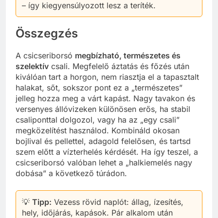
– így kiegyensúlyozott lesz a teríték.
Összegzés
A csicseriborsó
megbízható, természetes és
szelektív
csali. Megfelelő áztatás és főzés után
kiválóan tart a horgon, nem riasztja el a tapasztalt
halakat, sőt, sokszor pont ez a „természetes”
jelleg hozza meg a várt kapást. Nagy tavakon és
versenyes állóvizeken különösen erős, ha stabil
csaliponttal dolgozol, vagy ha az „egy csali”
megközelítést használod. Kombináld okosan
bojlival és pellettel, adagold felelősen, és tartsd
szem előtt a vízterhelés kérdését. Ha így teszel, a
csicseriborsó valóban lehet a „halkiemelés nagy
dobása” a következő túrádon.
💡
Tipp:
Vezess rövid naplót: állag, ízesítés,
hely, időjárás, kapások. Pár alkalom után