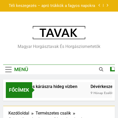
Ugrás
Téli keszegezés – apró trükkök a fagyos napokra
a
tartalomra
zöld-tócsa horgásztó és szabadidőpark – Pécel
Horgászat keszegre és kárászra hideg vízben
Dévérkeszeg hideg vízben – lassú, de
Tavak.hu –
kiszámítható kapások
Magyar Horgásztavak És Horgászismertetők
Téli keszegezés – apró trükkök a fagyos napokra
Horgásztavak,
Horgászvizek,
zöld-tócsa horgásztó és szabadidőpark – Pécel
MENÜ
Cikkek
t keszegre és kárászra hideg vízben
Dévérkeszeg hideg 
FŐCÍMEK
lőtt
9 Hónap Ezelőtt
Kezdőoldal
Természetes csalik