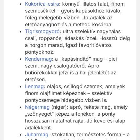
Kukorica-csíra
: könnyű, illatos falat, finom
szemcsékkel – gyors kapásokhoz kiváló,
főleg melegebb vízben. Jó adalék az
etetőanyaghoz és a method kosárba.
Tigrismogyoró
: ultra szelektív nagyhalas
csali, roppanós, édeskés ízzel. Hosszú ideig
a horgon marad, igazi favorit óvatos
pontyokhoz.
Kendermag
: a „kapásindító” mag – pici
szem, nagy csalogatóerő. Apró
buborékokkal jelzi is a hal jelenlétét az
etetésen.
Lenmag
: olajos, csillogó szemek, amelyek
finom olajfilmet képeznek – szelektív
pontycsemege hidegebb vízben is.
Négermag
(niger): apró, fekete mag, amely
„szőnyeget” képez a fenéken, a ponty
hosszasan matathat rajta. Jó keverési alap
adalékként.
Juharmag
: szokatlan, természetes forma – a