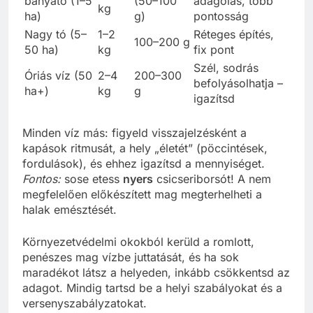
bányató (1–5
(50–100
adagolás, több
kg
ha)
g)
pontosság
Nagy tó (5–
1–2
Réteges építés,
100–200 g
50 ha)
kg
fix pont
Szél, sodrás
Óriás víz (50
2–4
200–300
befolyásolhatja –
ha+)
kg
g
igazítsd
Minden víz más: figyeld visszajelzésként a
kapások ritmusát, a hely „életét” (pöccintések,
fordulások), és ehhez igazítsd a mennyiséget.
Fontos:
sose etess
nyers
csicseriborsót! A nem
megfelelően előkészített mag megterhelheti a
halak emésztését.
Környezetvédelmi okokból kerüld a romlott,
penészes mag vízbe juttatását, és ha sok
maradékot látsz a helyeden, inkább csökkentsd az
adagot. Mindig tartsd be a helyi szabályokat és a
versenyszabályzatokat.