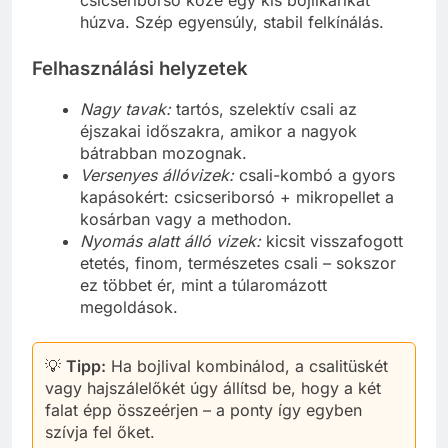
húzva. Szép egyensúly, stabil felkínálás.
Felhasználási helyzetek
Nagy tavak:
tartós, szelektív csali az
éjszakai időszakra, amikor a nagyok
bátrabban mozognak.
Versenyes állóvizek:
csali-kombó a gyors
kapásokért: csicseriborsó + mikropellet a
kosárban vagy a methodon.
Nyomás alatt álló vizek:
kicsit visszafogott
etetés, finom, természetes csali – sokszor
ez többet ér, mint a túlaromázott
megoldások.
💡
Tipp:
Ha bojlival kombinálod, a csalitüskét
vagy hajszálelőkét úgy állítsd be, hogy a két
falat épp összeérjen – a ponty így egyben
szívja fel őket.