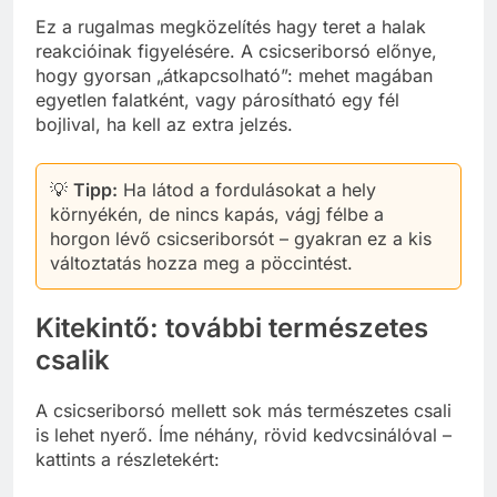
Ez a rugalmas megközelítés hagy teret a halak
reakcióinak figyelésére. A csicseriborsó előnye,
hogy gyorsan „átkapcsolható”: mehet magában
egyetlen falatként, vagy párosítható egy fél
bojlival, ha kell az extra jelzés.
💡
Tipp:
Ha látod a fordulásokat a hely
környékén, de nincs kapás, vágj félbe a
horgon lévő csicseriborsót – gyakran ez a kis
változtatás hozza meg a pöccintést.
Kitekintő: további természetes
csalik
A csicseriborsó mellett sok más természetes csali
is lehet nyerő. Íme néhány, rövid kedvcsinálóval –
kattints a részletekért: