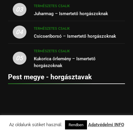
TERMÉSZETES CSALIK
03
Juharmag – Ismertető horgászoknak
TERMÉSZETES CSALIK
04
Csicseriborsó – Ismertető horgászoknak
TERMÉSZETES CSALIK
05
Kukorica őrlemény – Ismertető
horgászoknak
Pest megye - horgásztavak
Az oldalunk sütiket használ.
Adatvédelmi INFO
Rendben