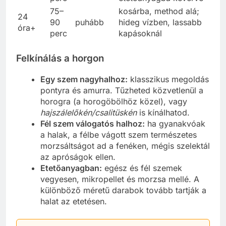
75–
kosárba, method alá;
24
90
puhább
hideg vízben, lassabb
óra+
perc
kapásoknál
Felkínálás a horgon
Egy szem nagyhalhoz:
klasszikus megoldás
pontyra és amurra. Tűzheted közvetlenül a
horogra (a horogöbölhöz közel), vagy
hajszálelőkén/csalitüskén
is kínálhatod.
Fél szem válogatós halhoz:
ha gyanakvóak
a halak, a félbe vágott szem természetes
morzsáltságot ad a fenéken, mégis szelektál
az apróságok ellen.
Etetőanyagban:
egész és fél szemek
vegyesen, mikropellet és morzsa mellé. A
különböző méretű darabok tovább tartják a
halat az etetésen.