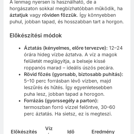
A lenmag nyersen is használható, de a
horgászaton sokkal megbízhatóbban működik, ha
áztatjuk
vagy
röviden főzzük
. Így könnyebben
puhul, jobban tapad, és hosszabban tart a horgon.
Előkészítési módok
Áztatás (kényelmes, előre tervezve):
12–24
órára hideg vízbe áztatva. A víz a magok
felületét meglágyítja, a belseje kissé
roppanós marad – ideális úszós pecára.
Rövid főzés (gyorsabb, biztosabb puhítás):
5–10 perc forrásban lévő vízben, majd
leszűrés és hűtés. Így egyenletesebben
puha lesz, jobban tapad a horogon.
Forrázás (gyorssegély a parton):
termoszban forró vízzel felöntve, 30–60
perc áztatás. Ha sietsz, ez is megteszi.
Víz
Előkészítés
Idő
Eredmény