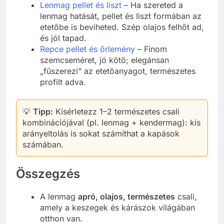
Lenmag pellet és liszt
– Ha szereted a
lenmag hatását, pellet és liszt formában az
etetőbe is beviheted. Szép olajos felhőt ad,
és jól tapad.
Repce pellet és őrlemény
– Finom
szemcseméret, jó kötő; elegánsan
„fűszerezi” az etetőanyagot, természetes
profilt adva.
💡
Tipp:
Kísérletezz 1–2 természetes csali
kombinációjával (pl. lenmag + kendermag): kis
arányeltolás is sokat számíthat a kapások
számában.
Összegzés
A lenmag
apró, olajos, természetes
csali,
amely a keszegek és kárászok világában
otthon van.