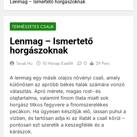
Lenmag – Ismertető horgászoknak
TERMÉSZETES CSALIK
Lenmag – Ismertető
horgászoknak
0
Tavak.hu
10 Hónap Ezelőtt
29 Perc
A lenmag egy másik olajos növényi csali, amely
különösen az apróbb békés halak számára vonzó
választás. Apró mérete, magas rost- és
olajtartalma, valamint finom illata miatt sok
horgász titkos fegyvere a finomszerelékes
pecákon. Ha ügyesen készítjük elő, lassan puhul a
vízben, és tartósan adja ki az illatát a csali körül –
pontosan ezt szeretik a keszegfélék és a
kárászok.