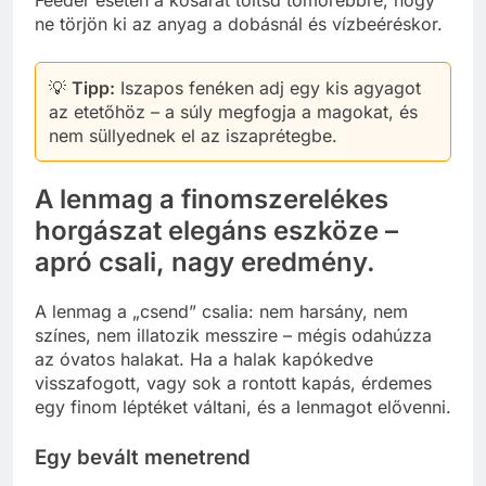
ne törjön ki az anyag a dobásnál és vízbeéréskor.
💡
Tipp:
Iszapos fenéken adj egy kis agyagot
az etetőhöz – a súly megfogja a magokat, és
nem süllyednek el az iszaprétegbe.
A lenmag a finomszerelékes
horgászat elegáns eszköze –
apró csali, nagy eredmény.
A lenmag a „csend” csalia: nem harsány, nem
színes, nem illatozik messzire – mégis odahúzza
az óvatos halakat. Ha a halak kapókedve
visszafogott, vagy sok a rontott kapás, érdemes
egy finom léptéket váltani, és a lenmagot elővenni.
Egy bevált menetrend