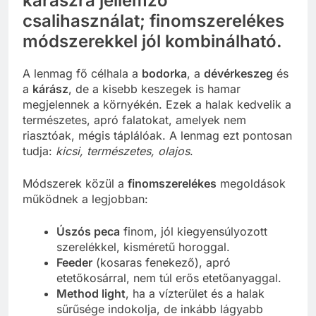
kárászra jellemző
csalihasználat; finomszerelékes
módszerekkel jól kombinálható.
A lenmag fő célhala a
bodorka
, a
dévérkeszeg
és
a
kárász
, de a kisebb keszegek is hamar
megjelennek a környékén. Ezek a halak kedvelik a
természetes, apró falatokat, amelyek nem
riasztóak, mégis táplálóak. A lenmag ezt pontosan
tudja:
kicsi, természetes, olajos
.
Módszerek közül a
finomszerelékes
megoldások
működnek a legjobban:
Úszós peca
finom, jól kiegyensúlyozott
szerelékkel, kisméretű horoggal.
Feeder
(kosaras fenekező), apró
etetőkosárral, nem túl erős etetőanyaggal.
Method light
, ha a vízterület és a halak
sűrűsége indokolja, de inkább lágyabb