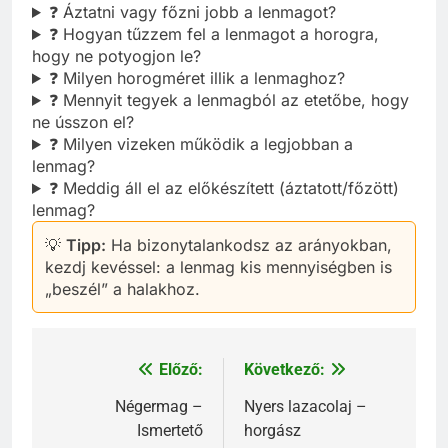
❓ Áztatni vagy főzni jobb a lenmagot?
❓ Hogyan tűzzem fel a lenmagot a horogra,
hogy ne potyogjon le?
❓ Milyen horogméret illik a lenmaghoz?
❓ Mennyit tegyek a lenmagból az etetőbe, hogy
ne ússzon el?
❓ Milyen vizeken működik a legjobban a
lenmag?
❓ Meddig áll el az előkészített (áztatott/főzött)
lenmag?
💡
Tipp:
Ha bizonytalankodsz az arányokban,
kezdj kevéssel: a lenmag kis mennyiségben is
„beszél” a halakhoz.
Előző:
Következő:
Bejegyzés
navigáció
Négermag –
Nyers lazacolaj –
Ismertető
horgász