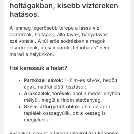
holtágakban, kisebb víztereken
hatásos.
A lenmag legerősebb terepe a
lassú víz
:
csatornák, holtágak, álló tavak, bányatavak
szélvonalai. A túl erős sodrásban a magok
elsodródnak, a csali körüli „felhőhatás” nem
marad a helyünkön.
Hol keressük a halat?
Partközeli sávok:
1–2 m-es sávok, bedőlt
ágak, nádfal előtti tisztások.
Árokszélek, törések:
ahol a meder enyhén
mélyül, megül a finom etetőanyag.
Széllel átforgatott öblök:
ahol az apró
táplálék összegyűlik, ott a keszeg is
megjelenik.
Évszakok szerint a
tavasz végétől ősz közepéig