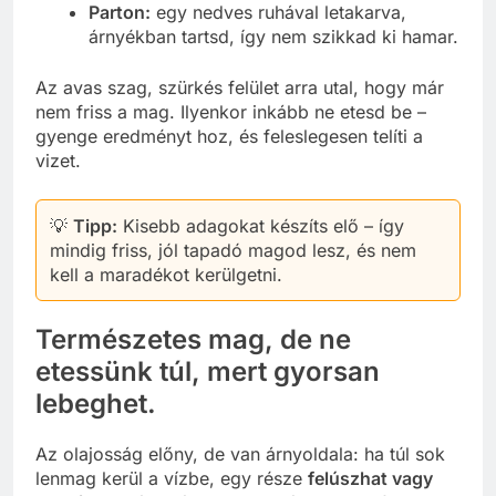
Parton:
egy nedves ruhával letakarva,
árnyékban tartsd, így nem szikkad ki hamar.
Az avas szag, szürkés felület arra utal, hogy már
nem friss a mag. Ilyenkor inkább ne etesd be –
gyenge eredményt hoz, és feleslegesen telíti a
vizet.
💡
Tipp:
Kisebb adagokat készíts elő – így
mindig friss, jól tapadó magod lesz, és nem
kell a maradékot kerülgetni.
Természetes mag, de ne
etessünk túl, mert gyorsan
lebeghet.
Az olajosság előny, de van árnyoldala: ha túl sok
lenmag kerül a vízbe, egy része
felúszhat vagy