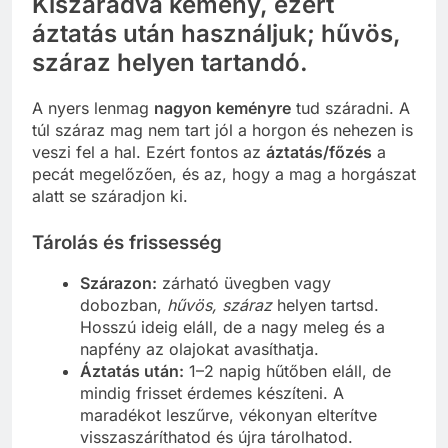
Kiszáradva kemény, ezért
áztatás után használjuk; hűvös,
száraz helyen tartandó.
A nyers lenmag
nagyon keményre
tud száradni. A
túl száraz mag nem tart jól a horgon és nehezen is
veszi fel a hal. Ezért fontos az
áztatás/főzés
a
pecát megelőzően, és az, hogy a mag a horgászat
alatt se száradjon ki.
Tárolás és frissesség
Szárazon:
zárható üvegben vagy
dobozban,
hűvös, száraz
helyen tartsd.
Hosszú ideig eláll, de a nagy meleg és a
napfény az olajokat avasíthatja.
Áztatás után:
1–2 napig hűtőben eláll, de
mindig frisset érdemes készíteni. A
maradékot leszűrve, vékonyan elterítve
visszaszáríthatod és újra tárolhatod.