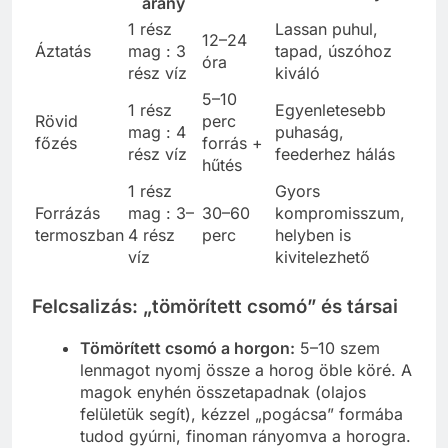
arány
1 rész
Lassan puhul,
12–24
Áztatás
mag : 3
tapad, úszóhoz
óra
rész víz
kiváló
5–10
1 rész
Egyenletesebb
Rövid
perc
mag : 4
puhaság,
főzés
forrás +
rész víz
feederhez hálás
hűtés
1 rész
Gyors
Forrázás
mag : 3–
30–60
kompromisszum,
termoszban
4 rész
perc
helyben is
víz
kivitelezhető
Felcsalizás: „tömörített csomó” és társai
Tömörített csomó a horgon:
5–10 szem
lenmagot nyomj össze a horog öble köré. A
magok enyhén összetapadnak (olajos
felületük segít), kézzel „pogácsa” formába
tudod gyúrni, finoman rányomva a horogra.