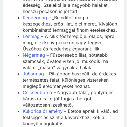
édesség. Szelektálja a nagyobb halakat,
hosszú pecákon is jól tart.
Kendermag
– „Beindító” mag a
keszegekhez, erős illat, pici méret. Kiválóan
kombinálható lenmaggal finom etetésekhez.
Lenmag
– A cikk főszereplője: olajos, apró
mag, érzékeny pecákon nagy fegyver.
Úszóhoz és feederhez egyaránt illik.
Négermag
– Fűszeresebb illat, sötétebb
szemcsék; óvatos vízen jól működik, ha
valami „másra” vágynak a halak.
Juharmag
– Ritkábban használt, de érdekes
természetes falat; különleges víztereken
meglepő eredményeket hozhat.
Csicseriborsó
– Nagyobb falat, pontyra és
kárászra is jó; jól fogja a horgot,
változatosan ízesíthető.
Kukorica őrlemény
– Etetőalapnak kiváló, ad
testséget és színt a keverékhez; köti a
könnyű magokat is.