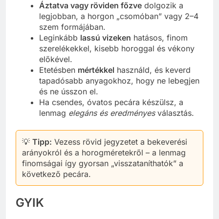
Áztatva vagy röviden főzve
dolgozik a
legjobban, a horgon „csomóban” vagy 2–4
szem formájában.
Leginkább
lassú vizeken
hatásos, finom
szerelékekkel, kisebb horoggal és vékony
előkével.
Etetésben
mértékkel
használd, és keverd
tapadósabb anyagokhoz, hogy ne lebegjen
és ne ússzon el.
Ha csendes, óvatos pecára készülsz, a
lenmag
elegáns és eredményes
választás.
💡
Tipp:
Vezess rövid jegyzetet a bekeverési
arányokról és a horogméretekről – a lenmag
finomságai így gyorsan „visszataníthatók” a
következő pecára.
GYIK