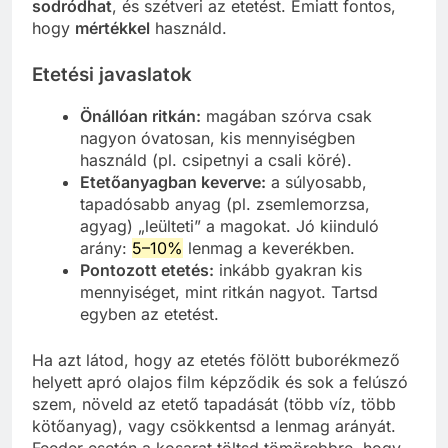
sodródhat
, és szétveri az etetést. Emiatt fontos,
hogy
mértékkel
használd.
Etetési javaslatok
Önállóan ritkán:
magában szórva csak
nagyon óvatosan, kis mennyiségben
használd (pl. csipetnyi a csali köré).
Etetőanyagban keverve:
a súlyosabb,
tapadósabb anyag (pl. zsemlemorzsa,
agyag) „leülteti” a magokat. Jó kiinduló
arány:
5–10%
lenmag a keverékben.
Pontozott etetés:
inkább gyakran kis
mennyiséget, mint ritkán nagyot. Tartsd
egyben az etetést.
Ha azt látod, hogy az etetés fölött buborékmező
helyett apró olajos film képződik és sok a felúszó
szem, növeld az etető tapadását (több víz, több
kötőanyag), vagy csökkentsd a lenmag arányát.
Feeder esetén a kosarat töltsd tömörebbre, hogy