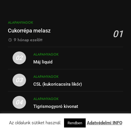
ALAPANYAGOK
Cukorrépa melasz
01
9 hónap ezelőtt
ALAPANYAGOK
02
Máj liquid
ALAPANYAGOK
03
CSL (kukoricacsíra likőr)
ALAPANYAGOK
04
Tigrismogyoró kivonat
ALAPANYAGOK
Az oldalunk sütiket használ.
Adatvédelmi INFO
Rendben
05
Bloodworm liquid (szúnyoglárva kivonat)