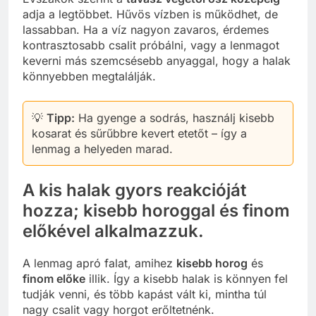
adja a legtöbbet. Hűvös vízben is működhet, de
lassabban. Ha a víz nagyon zavaros, érdemes
kontrasztosabb csalit próbálni, vagy a lenmagot
keverni más szemcsésebb anyaggal, hogy a halak
könnyebben megtalálják.
💡
Tipp:
Ha gyenge a sodrás, használj kisebb
kosarat és sűrűbbre kevert etetőt – így a
lenmag a helyeden marad.
A kis halak gyors reakcióját
hozza; kisebb horoggal és finom
előkével alkalmazzuk.
A lenmag apró falat, amihez
kisebb horog
és
finom előke
illik. Így a kisebb halak is könnyen fel
tudják venni, és több kapást vált ki, mintha túl
nagy csalit vagy horgot erőltetnénk.