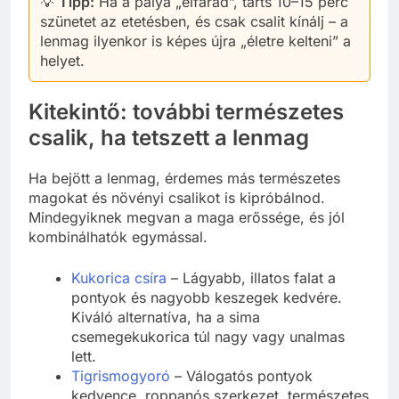
💡
Tipp:
Ha a pálya „elfárad”, tarts 10–15 perc
szünetet az etetésben, és csak csalit kínálj – a
lenmag ilyenkor is képes újra „életre kelteni” a
helyet.
Kitekintő: további természetes
csalik, ha tetszett a lenmag
Ha bejött a lenmag, érdemes más természetes
magokat és növényi csalikot is kipróbálnod.
Mindegyiknek megvan a maga erőssége, és jól
kombinálhatók egymással.
Kukorica csíra
– Lágyabb, illatos falat a
pontyok és nagyobb keszegek kedvére.
Kiváló alternatíva, ha a sima
csemegekukorica túl nagy vagy unalmas
lett.
Tigrismogyoró
– Válogatós pontyok
kedvence, roppanós szerkezet, természetes