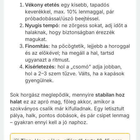
Vékony etetés
egy kisebb, tapadós
keverékkel, max. 10% lenmaggal, pár
próbadobással/úszó beejtéssel.
Nyugis tempó
: ne zörgess sokat, adj időt a
halaknak, hogy biztonságban érezzék
magukat.
Finomítás
: ha pöcögtetik, lejjebb a horoggal
és az előkével; ha megáll a hal, tartsd
ugyanazt a ritmust.
Kísérletezés
: hol a „csomó” adja jobban,
hol a 2–3 szem tűzve. Válts, ha a kapások
gyengülnek.
Sok horgász meglepődik, mennyire
stabilan hoz
halat
ez az apró mag, főleg akkor, amikor a
szokványos csalik már kifulladnak. Egy letisztult
pálya, halk, pontos dobások, és pár csipet lenmag
– gyakran ennyi kell a jó naphoz.