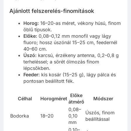
Ajánlott felszerelés-finomítások
Horog:
16–20-as méret, vékony húsú, finom
öblű típusok.
Előke:
0,08–0,12 mm monofil vagy lágy
fluoro; hossz úszónál 15–25 cm, feedernél
40–60 cm.
Úszó:
karcsú, érzékeny antenna, 0,2–0,8 g
terheléssel; a sörét ólmozás finom
lépcsőkben.
Feeder:
kis kosár (15–25 g), lágy pálca és
pontosan beállított fék.
Előke
Célhal
Horogméret
Módszer
átmérő
0,08–
Úszós, finom
Bodorka
18–20
0,10
beállítással
mm
0,10–