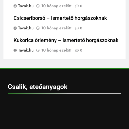
Tavak.hu
10 hónap ezelőtt
0
Csicseriborsó – Ismertető horgászoknak
Tavak.hu
10 hónap ezelőtt
0
Kukorica őrlemény – Ismertető horgászoknak
Tavak.hu
10 hónap ezelőtt
0
Csalik, eteőanyagok