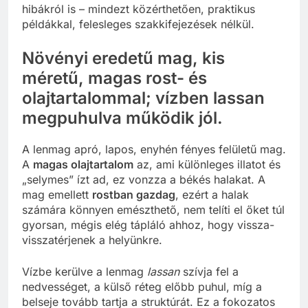
hibákról is – mindezt közérthetően, praktikus
példákkal, felesleges szakkifejezések nélkül.
Növényi eredetű mag, kis
méretű, magas rost- és
olajtartalommal; vízben lassan
megpuhulva működik jól.
A lenmag apró, lapos, enyhén fényes felületű mag.
A
magas olajtartalom
az, ami különleges illatot és
„selymes” ízt ad, ez vonzza a békés halakat. A
mag emellett
rostban gazdag
, ezért a halak
számára könnyen emészthető, nem telíti el őket túl
gyorsan, mégis elég tápláló ahhoz, hogy vissza-
visszatérjenek a helyünkre.
Vízbe kerülve a lenmag
lassan
szívja fel a
nedvességet, a külső réteg előbb puhul, míg a
belseje tovább tartja a struktúrát. Ez a fokozatos