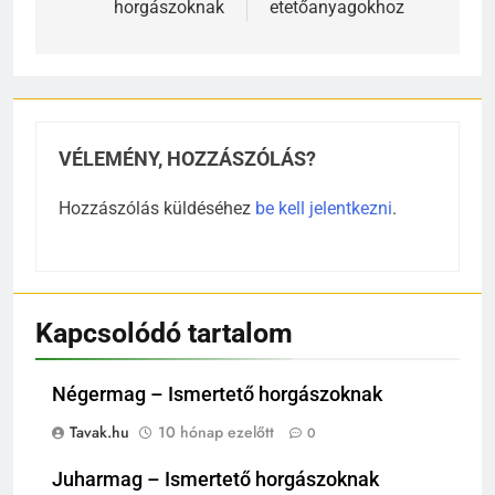
horgászoknak
etetőanyagokhoz
VÉLEMÉNY, HOZZÁSZÓLÁS?
Hozzászólás küldéséhez
be kell jelentkezni
.
Kapcsolódó tartalom
Négermag – Ismertető horgászoknak
Tavak.hu
10 hónap ezelőtt
0
Juharmag – Ismertető horgászoknak