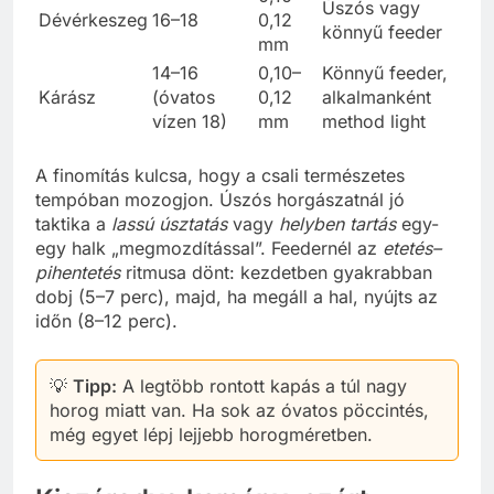
Úszós vagy
Dévérkeszeg
16–18
0,12
könnyű feeder
mm
14–16
0,10–
Könnyű feeder,
Kárász
(óvatos
0,12
alkalmanként
vízen 18)
mm
method light
A finomítás kulcsa, hogy a csali természetes
tempóban mozogjon. Úszós horgászatnál jó
taktika a
lassú úsztatás
vagy
helyben tartás
egy-
egy halk „megmozdítással”. Feedernél az
etetés–
pihentetés
ritmusa dönt: kezdetben gyakrabban
dobj (5–7 perc), majd, ha megáll a hal, nyújts az
időn (8–12 perc).
💡
Tipp:
A legtöbb rontott kapás a túl nagy
horog miatt van. Ha sok az óvatos pöccintés,
még egyet lépj lejjebb horogméretben.