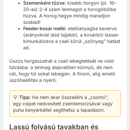
Szemenként tűzve:
kisebb horgon (pl. 16–
20-as) 2–4 szem lenmagot a horogöbölbe
húzva. A horog hegye mindig maradjon
szabad!
Feeder-kosár mellé:
etetőanyagba keverve
(arányoknál lásd lejjebb), a kosárból lassan
kimunkálódva a csali körül „szőnyeg” hatást
ad.
Úszós horgászatnál a csali lebegtetését ne vidd
túlzásba: a lenmag alapvetően könnyű, de nem
cél, hogy túl sokat lebegjen. A finom, alig emelő
úszóbeállítás a nyerő.
💡
Tipp:
Ha nem akar összeállni a „csomó”,
egy csipet nedvesített zsemlemorzsával vagy
puha kenyérbéllel segíthetsz a tapadáson.
Lassú folyású tavakban és