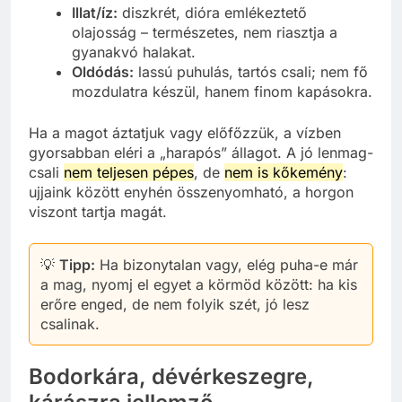
Illat/íz:
diszkrét, dióra emlékeztető
olajosság – természetes, nem riasztja a
gyanakvó halakat.
Oldódás:
lassú puhulás, tartós csali; nem fő
mozdulatra készül, hanem finom kapásokra.
Ha a magot áztatjuk vagy előfőzzük, a vízben
gyorsabban eléri a „harapós” állagot. A jó lenmag-
csali
nem teljesen pépes
, de
nem is kőkemény
:
ujjaink között enyhén összenyomható, a horgon
viszont tartja magát.
💡
Tipp:
Ha bizonytalan vagy, elég puha-e már
a mag, nyomj el egyet a körmöd között: ha kis
erőre enged, de nem folyik szét, jó lesz
csalinak.
Bodorkára, dévérkeszegre,