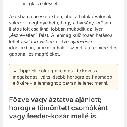
megközelítéssel.
Azokban a helyzetekben, ahol a halak óvatosak,
sokszor megfigyelhető, hogy a harsány, erősen
illatosított csaliknál jobban működik az ilyen
„észrevétlen” falat. A lenmag különösen hatásos
lehet
tisztább vízben
, illetve
nyári–őszi
időszakban, amikor a halak szeretik a természetes
gabona- és magféléket.
💡
Tipp:
Ha sok a pöccintés, de kevés a
megakadás, válts kisebb horogra és finomabb
előkére – a lenmaghoz bátran le lehet menni.
Főzve vagy áztatva ajánlott;
horogra tömörített csomóként
vagy feeder-kosár mellé is.