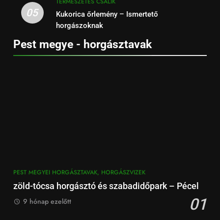
TERMÉSZETES CSALIK
05
Kukorica őrlemény – Ismertető
horgászoknak
Pest megye - horgásztavak
PEST MEGYEI HORGÁSZTAVAK, HORGÁSZVIZEK
zöld-tócsa horgásztó és szabadidőpark – Pécel
01
9 hónap ezelőtt