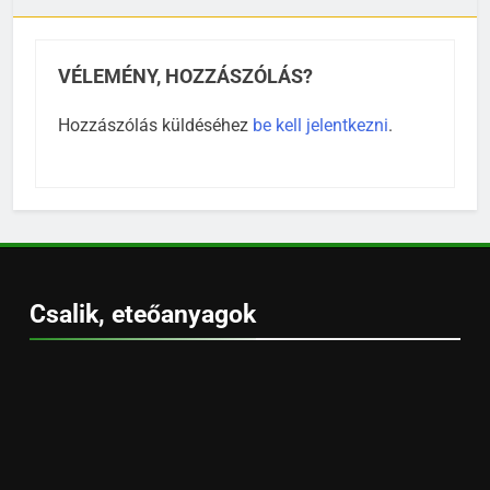
VÉLEMÉNY, HOZZÁSZÓLÁS?
Hozzászólás küldéséhez
be kell jelentkezni
.
Csalik, eteőanyagok