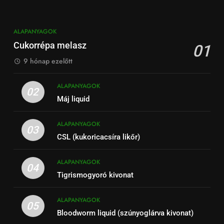
ALAPANYAGOK
Cukorrépa melasz
01
9 hónap ezelőtt
ALAPANYAGOK
02
Máj liquid
ALAPANYAGOK
03
CSL (kukoricacsíra likőr)
ALAPANYAGOK
04
Tigrismogyoró kivonat
ALAPANYAGOK
05
Bloodworm liquid (szúnyoglárva kivonat)