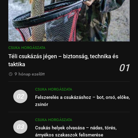
CSUKA HORGÁSZATA
Téli csukázás jégen – biztonság, technika és
taktika
01
9 hónap ezelőtt
CSUKA HORGÁSZATA
02
Felszerelés a csukázáshoz – bot, orsó, előke,
zsinór
CSUKA HORGÁSZATA
03
Csukás helyek olvasása – nádas, törés,
árnyékos szakaszok felismerése