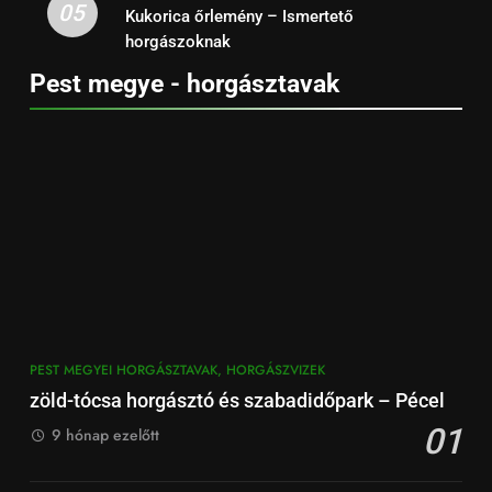
05
Kukorica őrlemény – Ismertető
horgászoknak
Pest megye - horgásztavak
PEST MEGYEI HORGÁSZTAVAK, HORGÁSZVIZEK
zöld-tócsa horgásztó és szabadidőpark – Pécel
01
9 hónap ezelőtt