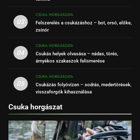
CSUKA HORGÁSZATA
03
Felszerelés a csukázáshoz – bot, orsó, előke,
zsinór
CSUKA HORGÁSZATA
04
Csukás helyek olvasása – nádas, törés,
árnyékos szakaszok felismerése
CSUKA HORGÁSZATA
05
Csukázás folyóvízen – sodrás, medertörések,
visszaforgók kihasználása
Csuka horgászat