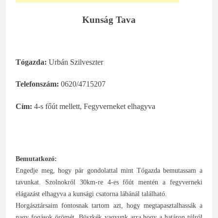
Kunság Tava
Tógazda:
Urbán Szilveszter
Telefonszám:
0620/4715207
Cím:
4-s főút mellett, Fegyverneket elhagyva
Bemutatkozó:
Engedje meg, hogy pár gondolattal mint Tógazda bemutassam a
tavunkat. Szolnokról 30km-re 4-es főút mentén a fegyverneki
elágazást elhagyva a kunsági csatorna lábánál található.
Horgásztársaim fontosnak tartom azt, hogy megtapasztalhassák a
nagy fogások örömét. Büszkék vagyunk arra,hogy a határon túlról