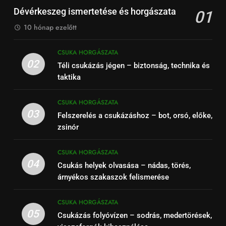
Dévérkeszeg ismertetése és horgászata
01
10 hónap ezelőtt
CSUKA HORGÁSZATA
02
Téli csukázás jégen – biztonság, technika és
taktika
CSUKA HORGÁSZATA
03
Felszerelés a csukázáshoz – bot, orsó, előke,
zsinór
CSUKA HORGÁSZATA
04
Csukás helyek olvasása – nádas, törés,
árnyékos szakaszok felismerése
CSUKA HORGÁSZATA
05
Csukázás folyóvízen – sodrás, medertörések,