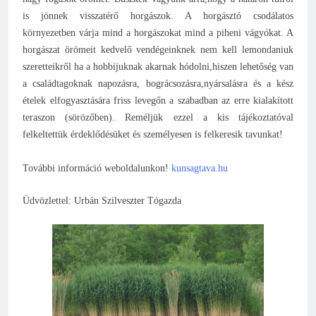
is jönnek visszatérő horgászok. A horgásztó csodálatos
környezetben várja mind a horgászokat mind a piheni vágyókat. A
horgászat örömeit kedvelő vendégeinknek nem kell lemondaniuk
szeretteikről ha a hobbijuknak akarnak hódolni,hiszen lehetőség van
a családtagoknak napozásra, bográcsozásra,nyársalásra és a kész
ételek elfogyasztására friss levegőn a szabadban az erre kialakított
teraszon (sörözőben). Reméljük ezzel a kis tájékoztatóval
felkeltettük érdeklődésüket és személyesen is felkeresik tavunkat!
További információ weboldalunkon!
kunsagtava.hu
Üdvözlettel: Urbán Szilveszter Tógazda