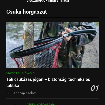
visszaforgók kihasználása
Csuka horgászat
CSUKA HORGÁSZATA
Téli csukázás jégen – biztonság, technika és
taktika
01
10 hónap ezelőtt
CSUKA HORGÁSZATA