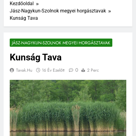
Kezdőoldal
Jász-Nagykun-Szolnok megyei horgásztavak
Kunság Tava
JÁSZ-NAGYKUN-SZOLNOK MEGYEI HORGÁSZTAVAK
Kunság Tava
0
Tavak.hu
16 Év Ezelőtt
2 Perc