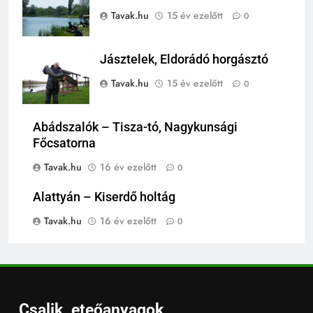
Tavak.hu
15 év ezelőtt
0
Jásztelek, Eldorádó horgásztó
Tavak.hu
15 év ezelőtt
0
Abádszalók – Tisza-tó, Nagykunsági
Főcsatorna
Tavak.hu
16 év ezelőtt
0
Alattyán – Kiserdő holtág
Tavak.hu
16 év ezelőtt
0
Csalik, eteőanyagok