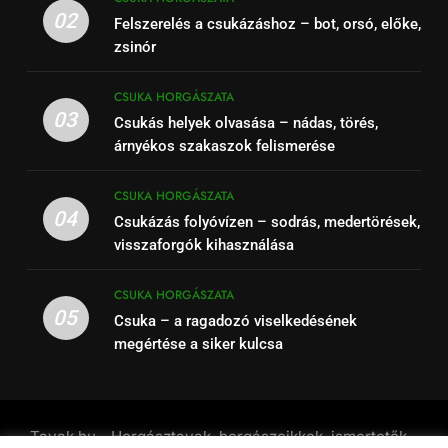
02
Felszerelés a csukázáshoz – bot, orsó, előke,
zsinór
CSUKA HORGÁSZATA
03
Csukás helyek olvasása – nádas, törés,
árnyékos szakaszok felismerése
CSUKA HORGÁSZATA
04
Csukázás folyóvízen – sodrás, medertörések,
visszaforgók kihasználása
CSUKA HORGÁSZATA
05
Csuka – a ragadozó viselkedésének
megértése a siker kulcsa
Tavak.hu - Horgásztavak, horgászcikkek, ismertetők -