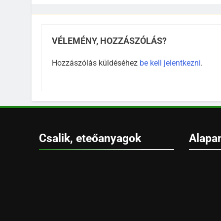
VÉLEMÉNY, HOZZÁSZÓLÁS?
Hozzászólás küldéséhez
be kell jelentkezni
.
Csalik, eteőanyagok
Alapa