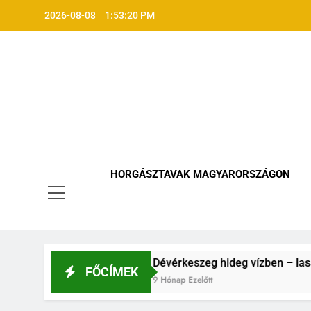
Ugrás
2026-08-08
1:53:21 PM
a
tartalomra
HORGÁSZTAVAK MAGYARORSZÁGON
a hideg vízben
Dévérkeszeg hideg vízben – lassú, de ki
FŐCÍMEK
9 Hónap Ezelőtt