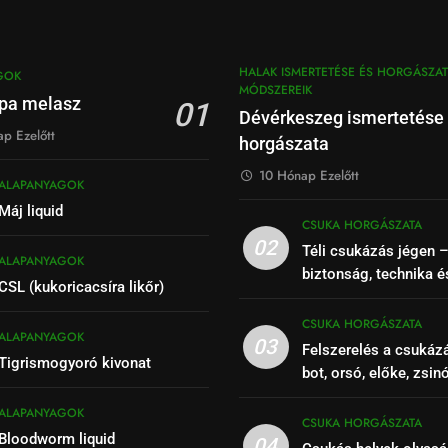
HALAK ISMERTETÉSE ÉS HORGÁSZAT
GOK
MÓDSZEREIK
pa melasz
01
Dévérkeszeg ismertetése
p Ezelőtt
horgászata
10 Hónap Ezelőtt
ALAPANYAGOK
Máj liquid
CSUKA HORGÁSZATA
02
Téli csukázás jégen 
ALAPANYAGOK
biztonság, technika é
CSL (kukoricacsíra likőr)
CSUKA HORGÁSZATA
ALAPANYAGOK
03
Felszerelés a csukáz
Tigrismogyoró kivonat
bot, orsó, előke, zsin
ALAPANYAGOK
CSUKA HORGÁSZATA
Bloodworm liquid
04