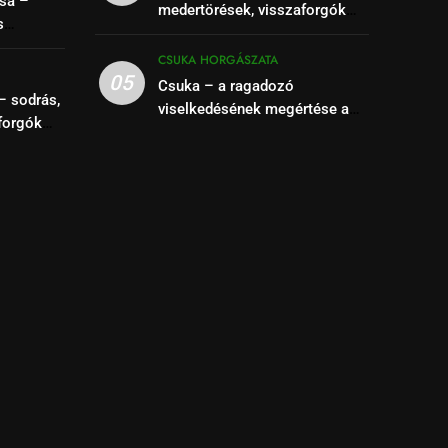
sa –
medertörések, visszaforgók
s
kihasználása
se
CSUKA HORGÁSZATA
05
Csuka – a ragadozó
– sodrás,
viselkedésének megértése a
forgók
siker kulcsa