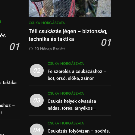
I
CSUKA HORGÁSZATA
Téli csukázás jégen – biztonság,
 és
technika és taktika
01
01
10 Hónap Ezelőtt
CSUKA HORGÁSZATA
02
Felszerelés a csukázáshoz –
–
bot, orsó, előke, zsinór
s taktika
CSUKA HORGÁSZATA
03
Csukás helyek olvasása –
áshoz –
nádas, törés, árnyékos
ór
szakaszok felismerése
CSUKA HORGÁSZATA
04
Csukázás folyóvízen – sodrás,