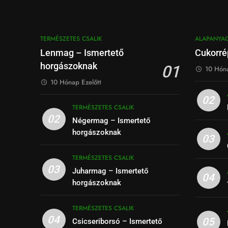
TERMÉSZETES CSALIK
ALAPANYA
Lenmag – Ismertető
Cukorré
horgászoknak
01
10 Hóna
10 Hónap Ezelőtt
02
TERMÉSZETES CSALIK
02
Négermag – Ismertető
horgászoknak
03
TERMÉSZETES CSALIK
03
Juharmag – Ismertető
04
horgászoknak
TERMÉSZETES CSALIK
04
05
Csicseriborsó – Ismertető