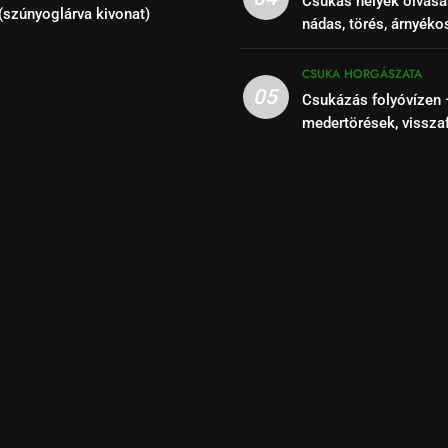
Csukás helyek olvasá
(szúnyoglárva kivonat)
nádas, törés, árnyéko
szakaszok felismeré
CSUKA HORGÁSZATA
05
Csukázás folyóvízen 
medertörések, vissza
kihasználása