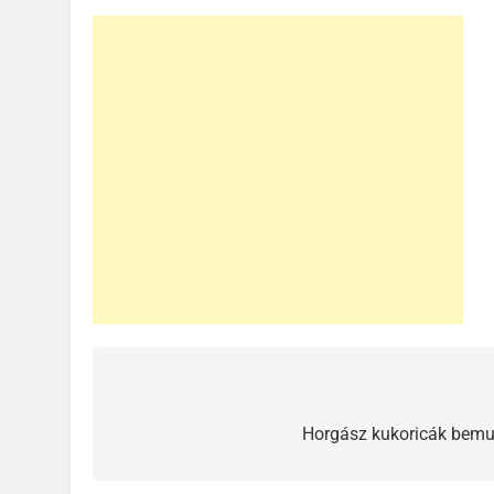
Bejegyzés
navigáció
Horgász kukoricák bemuta