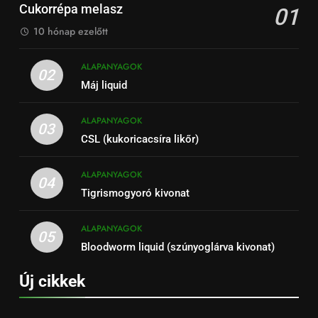
Cukorrépa melasz
01
10 hónap ezelőtt
ALAPANYAGOK
02
Máj liquid
ALAPANYAGOK
03
CSL (kukoricacsíra likőr)
ALAPANYAGOK
04
Tigrismogyoró kivonat
ALAPANYAGOK
05
Bloodworm liquid (szúnyoglárva kivonat)
Új cikkek