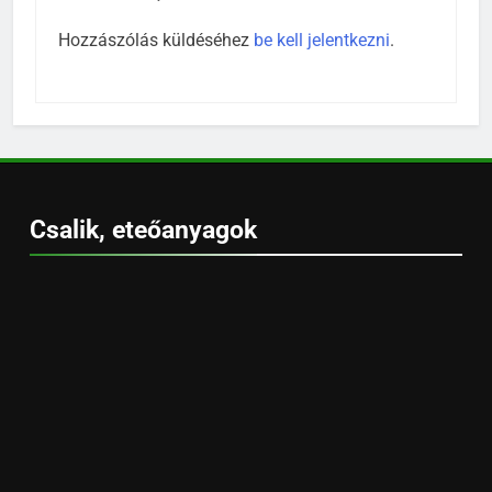
Hozzászólás küldéséhez
be kell jelentkezni
.
Csalik, eteőanyagok