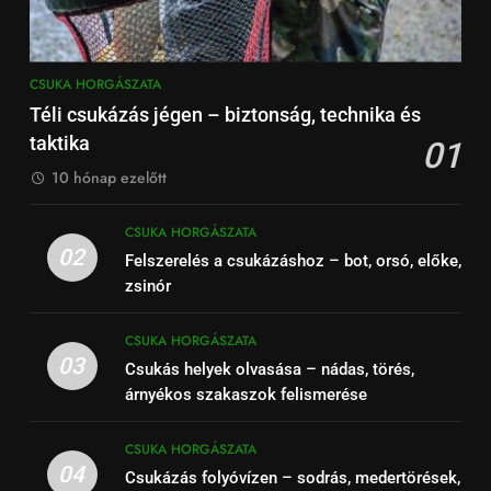
CSUKA HORGÁSZATA
Téli csukázás jégen – biztonság, technika és
taktika
01
10 hónap ezelőtt
CSUKA HORGÁSZATA
02
Felszerelés a csukázáshoz – bot, orsó, előke,
zsinór
CSUKA HORGÁSZATA
03
Csukás helyek olvasása – nádas, törés,
árnyékos szakaszok felismerése
CSUKA HORGÁSZATA
04
Csukázás folyóvízen – sodrás, medertörések,