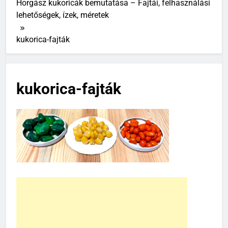
Horgász kukoricák bemutatása – Fajtái, felhasználási
lehetőségek, ízek, méretek
kukorica-fajták
kukorica-fajták