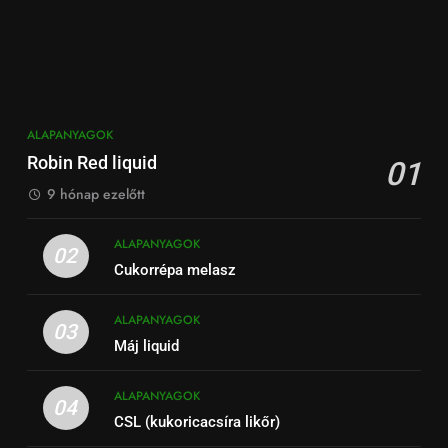
ALAPANYAGOK
Robin Red liquid
01
9 hónap ezelőtt
ALAPANYAGOK
02
Cukorrépa melasz
ALAPANYAGOK
03
Máj liquid
ALAPANYAGOK
04
CSL (kukoricacsíra likőr)