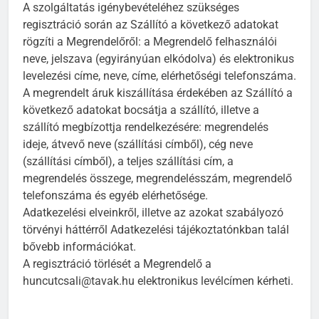
A szolgáltatás igénybevételéhez szükséges
regisztráció során az Szállító a következő adatokat
rögzíti a Megrendelőről: a Megrendelő felhasználói
neve, jelszava (egyirányúan elkódolva) és elektronikus
levelezési címe, neve, címe, elérhetőségi telefonszáma.
A megrendelt áruk kiszállítása érdekében az Szállító a
következő adatokat bocsátja a szállító, illetve a
szállító megbízottja rendelkezésére: megrendelés
ideje, átvevő neve (szállítási címből), cég neve
(szállítási címből), a teljes szállítási cím, a
megrendelés összege, megrendelésszám, megrendelő
telefonszáma és egyéb elérhetősége.
Adatkezelési elveinkről, illetve az azokat szabályozó
törvényi háttérről Adatkezelési tájékoztatónkban talál
bővebb információkat.
A regisztráció törlését a Megrendelő a
huncutcsali@tavak.hu elektronikus levélcímen kérheti.