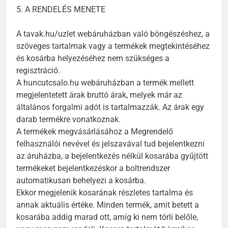
5. A RENDELÉS MENETE
A tavak.hu/uzlet webáruházban való böngészéshez, a
szöveges tartalmak vagy a termékek megtekintéséhez
és kosárba helyezéséhez nem szükséges a
regisztráció.
A huncutcsalo.hu webáruházban a termék mellett
megjelentetett árak bruttó árak, melyek már az
általános forgalmi adót is tartalmazzák. Az árak egy
darab termékre vonatkoznak.
A termékek megvásárlásához a Megrendelő
felhasználói nevével és jelszavával tud bejelentkezni
az áruházba, a bejelentkezés nélkül kosarába gyűjtött
termékeket bejelentkezéskor a boltrendszer
automatikusan behelyezi a kosárba.
Ekkor megjelenik kosarának részletes tartalma és
annak aktuális értéke. Minden termék, amit betett a
kosarába addig marad ott, amíg ki nem törli belőle,