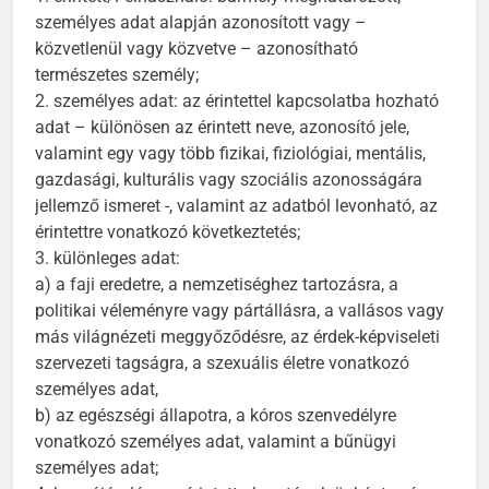
személyes adat alapján azonosított vagy –
közvetlenül vagy közvetve – azonosítható
természetes személy;
2. személyes adat: az érintettel kapcsolatba hozható
adat – különösen az érintett neve, azonosító jele,
valamint egy vagy több fizikai, fiziológiai, mentális,
gazdasági, kulturális vagy szociális azonosságára
jellemző ismeret -, valamint az adatból levonható, az
érintettre vonatkozó következtetés;
3. különleges adat:
a) a faji eredetre, a nemzetiséghez tartozásra, a
politikai véleményre vagy pártállásra, a vallásos vagy
más világnézeti meggyőződésre, az érdek-képviseleti
szervezeti tagságra, a szexuális életre vonatkozó
személyes adat,
b) az egészségi állapotra, a kóros szenvedélyre
vonatkozó személyes adat, valamint a bűnügyi
személyes adat;