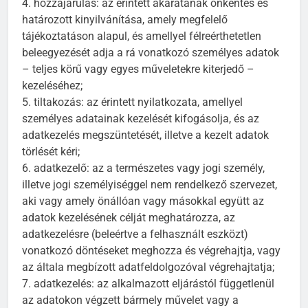
4. hozzájárulás: az érintett akaratának önkéntes és
határozott kinyilvánítása, amely megfelelő
tájékoztatáson alapul, és amellyel félreérthetetlen
beleegyezését adja a rá vonatkozó személyes adatok
– teljes körű vagy egyes műveletekre kiterjedő –
kezeléséhez;
5. tiltakozás: az érintett nyilatkozata, amellyel
személyes adatainak kezelését kifogásolja, és az
adatkezelés megszüntetését, illetve a kezelt adatok
törlését kéri;
6. adatkezelő: az a természetes vagy jogi személy,
illetve jogi személyiséggel nem rendelkező szervezet,
aki vagy amely önállóan vagy másokkal együtt az
adatok kezelésének célját meghatározza, az
adatkezelésre (beleértve a felhasznált eszközt)
vonatkozó döntéseket meghozza és végrehajtja, vagy
az általa megbízott adatfeldolgozóval végrehajtatja;
7. adatkezelés: az alkalmazott eljárástól függetlenül
az adatokon végzett bármely művelet vagy a