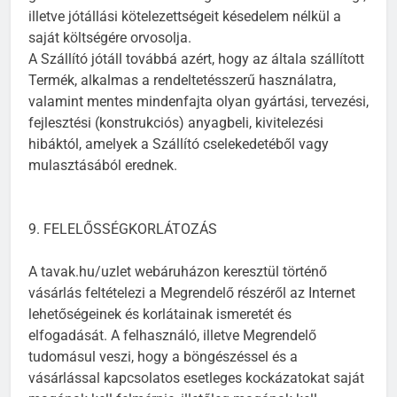
illetve jótállási kötelezettségeit késedelem nélkül a
saját költségére orvosolja.
A Szállító jótáll továbbá azért, hogy az általa szállított
Termék, alkalmas a rendeltetésszerű használatra,
valamint mentes mindenfajta olyan gyártási, tervezési,
fejlesztési (konstrukciós) anyagbeli, kivitelezési
hibáktól, amelyek a Szállító cselekedetéből vagy
mulasztásából erednek.
9. FELELŐSSÉGKORLÁTOZÁS
A tavak.hu/uzlet webáruházon keresztül történő
vásárlás feltételezi a Megrendelő részéről az Internet
lehetőségeinek és korlátainak ismeretét és
elfogadását. A felhasználó, illetve Megrendelő
tudomásul veszi, hogy a böngészéssel és a
vásárlással kapcsolatos esetleges kockázatokat saját