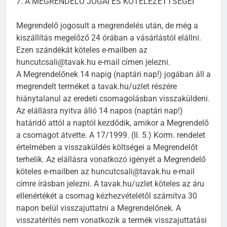
7. A MEGRENDELŐ JOGAI ÉS KÖTELEZETTSÉGEI
Megrendelő jogosult a megrendelés után, de még a
kiszállítás megelőző 24 órában a vásárlástól elállni.
Ezen szándékát köteles e-mailben az
huncutcsali@tavak.hu e-mail címen jelezni.
A Megrendelőnek 14 napig (naptári nap!) jogában áll a
megrendelt terméket a tavak.hu/uzlet részére
hiánytalanul az eredeti csomagolásban visszaküldeni.
Az elállásra nyitva álló 14 napos (naptári nap!)
határidő attól a naptól kezdődik, amikor a Megrendelő
a csomagot átvette. A 17/1999. (II. 5.) Korm. rendelet
értelmében a visszaküldés költségei a Megrendelőt
terhelik. Az elállásra vonatkozó igényét a Megrendelő
köteles e-mailben az huncutcsali@tavak.hu e-mail
címre írásban jelezni. A tavak.hu/uzlet köteles az áru
ellenértékét a csomag kézhezvételétől számítva 30
napon belül visszajuttatni a Megrendelőnek. A
visszatérítés nem vonatkozik a termék visszajuttatási