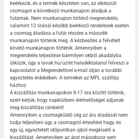
beérkezik, és a termék készleten van, az elkészült
csomagot a következő munkanapon átadjuk a
futárnak. Nem munkanapon történő megrendelés,
valamint 12 óránál később beérkező rendelések esetén
a csomag átadása a futár részére a második
munkanapon történik meg. A kézbesítés a felvételt
követő munkanapon történik. Amennyiben a
megrendelés teljesítése bármilyen okból akadályba
ütközik, úgy a tavak.hu/uzlet haladéktalanul felveszi a
kapcsolatot a Megrendelővel e-mail útján a további
egyeztetés érdekében. A terméket az MPL szállítja
házhoz.
A kiszállítás munkanapokon 8-17 óra között történik,
ezért kérjük, hogy napközbeni elérhetőséget adjanak
meg kiszállítási címként!
Amennyiben a csomagküldő cég az áru átadását nem
tudja teljesíteni úgy a csomagról értesítést hagy, és
egy új, egyeztetett időpontban újból megkísérli a
kiszállítást. Amennyiben az árut másodszor sem