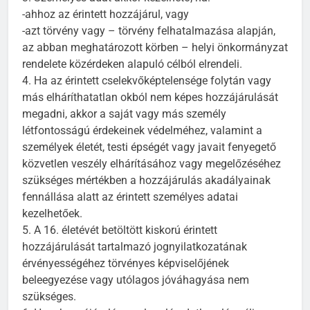
-ahhoz az érintett hozzájárul, vagy
-azt törvény vagy – törvény felhatalmazása alapján,
az abban meghatározott körben – helyi önkormányzat
rendelete közérdeken alapuló célból elrendeli.
4. Ha az érintett cselekvőképtelensége folytán vagy
más elháríthatatlan okból nem képes hozzájárulását
megadni, akkor a saját vagy más személy
létfontosságú érdekeinek védelméhez, valamint a
személyek életét, testi épségét vagy javait fenyegető
közvetlen veszély elhárításához vagy megelőzéséhez
szükséges mértékben a hozzájárulás akadályainak
fennállása alatt az érintett személyes adatai
kezelhetőek.
5. A 16. életévét betöltött kiskorú érintett
hozzájárulását tartalmazó jognyilatkozatának
érvényességéhez törvényes képviselőjének
beleegyezése vagy utólagos jóváhagyása nem
szükséges.