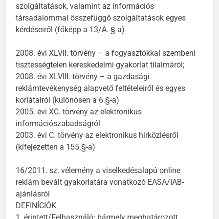
szolgáltatások, valamint az információs
társadalommal összefüggő szolgáltatások egyes
kérdéseiről (főképp a 13/A. §-a)
2008. évi XLVII. törvény – a fogyasztókkal szembeni
tisztességtelen kereskedelmi gyakorlat tilalmáról;
2008. évi XLVIII. törvény – a gazdasági
reklámtevékenység alapvető feltételeiről és egyes
korlátairól (különösen a 6.§-a)
2005. évi XC. törvény az elektronikus
információszabadságról
2003. évi C. törvény az elektronikus hírközlésről
(kifejezetten a 155.§-a)
16/2011. sz. vélemény a viselkedésalapú online
reklám bevált gyakorlatára vonatkozó EASA/IAB-
ajánlásról
DEFINÍCIÓK
1. érintett/Felhasználó: bármely meghatározott,