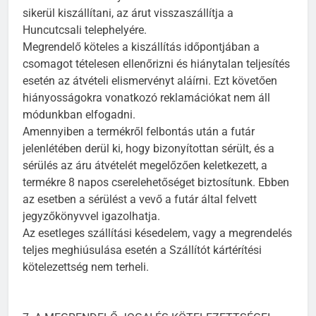
sikerül kiszállítani, az árut visszaszállítja a
Huncutcsali telephelyére.
Megrendelő köteles a kiszállítás időpontjában a
csomagot tételesen ellenőrizni és hiánytalan teljesítés
esetén az átvételi elismervényt aláírni. Ezt követően
hiányosságokra vonatkozó reklamációkat nem áll
módunkban elfogadni.
Amennyiben a termékről felbontás után a futár
jelenlétében derül ki, hogy bizonyítottan sérült, és a
sérülés az áru átvételét megelőzően keletkezett, a
termékre 8 napos cserelehetőséget biztosítunk. Ebben
az esetben a sérülést a vevő a futár által felvett
jegyzőkönyvvel igazolhatja.
Az esetleges szállítási késedelem, vagy a megrendelés
teljes meghiúsulása esetén a Szállítót kártérítési
kötelezettség nem terheli.