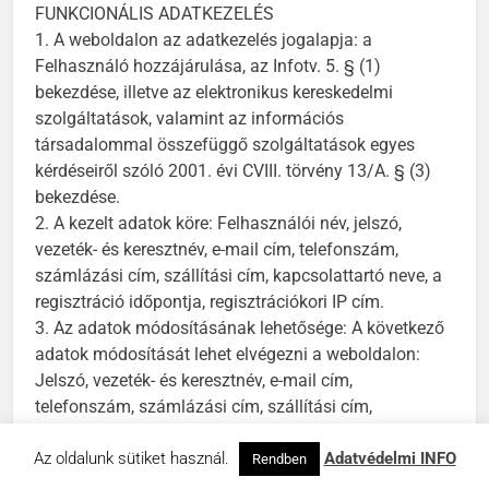
FUNKCIONÁLIS ADATKEZELÉS
1. A weboldalon az adatkezelés jogalapja: a
Felhasználó hozzájárulása, az Infotv. 5. § (1)
bekezdése, illetve az elektronikus kereskedelmi
szolgáltatások, valamint az információs
társadalommal összefüggő szolgáltatások egyes
kérdéseiről szóló 2001. évi CVIII. törvény 13/A. § (3)
bekezdése.
2. A kezelt adatok köre: Felhasználói név, jelszó,
vezeték- és keresztnév, e-mail cím, telefonszám,
számlázási cím, szállítási cím, kapcsolattartó neve, a
regisztráció időpontja, regisztrációkori IP cím.
3. Az adatok módosításának lehetősége: A következő
adatok módosítását lehet elvégezni a weboldalon:
Jelszó, vezeték- és keresztnév, e-mail cím,
telefonszám, számlázási cím, szállítási cím,
kapcsolattartó neve.
4. Az adatok törlésének határideje: A regisztráció
Az oldalunk sütiket használ.
Adatvédelmi INFO
Rendben
törlésével azonnal. A számviteli bizonylatokat a