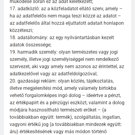
működése során ez az adat keletkezett;
17. adatközlő: az a közfeladatot ellátó szerv, amely –
ha az adatfelelős nem maga teszi közzé az adatot –
az adatfelelős által hozzá eljuttatott adatait honlapon
közzéteszi;
18. adatállomány: az egy nyilvántartásban kezelt
adatok összessége;
19. harmadik személy: olyan természetes vagy jogi
személy, illetve jogi személyiséggel nem rendelkező
szervezet, aki vagy amely nem azonos az érintettel, az
adatkezelővel vagy az adatfeldolgozóval;
20. gazdasági reklám: olyan közlés, tájékoztatás,
illetve megjelenítési mód, amely valamely birtokba
vehető forgalomképes ingó dolog – ideértve a pénzt,
az értékpapírt és a pénzügyi eszközt, valamint a dolog
módjára hasznosítható természeti erőket – (a
továbbiakban együtt: termék), szolgáltatás, ingatlan,
vagyoni értékű jog (a továbbiakban mindezek együtt:
áru) értékesítésének vagy más módon történő