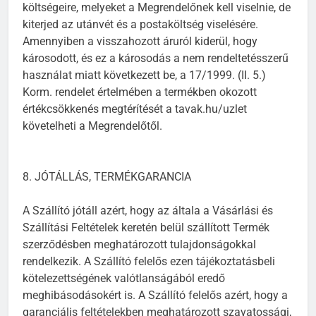
költségeire, melyeket a Megrendelőnek kell viselnie, de
kiterjed az utánvét és a postaköltség viselésére.
Amennyiben a visszahozott áruról kiderül, hogy
károsodott, és ez a károsodás a nem rendeltetésszerű
használat miatt következett be, a 17/1999. (II. 5.)
Korm. rendelet értelmében a termékben okozott
értékcsökkenés megtérítését a tavak.hu/uzlet
követelheti a Megrendelőtől.
8. JÓTÁLLÁS, TERMÉKGARANCIA
A Szállító jótáll azért, hogy az általa a Vásárlási és
Szállítási Feltételek keretén belül szállított Termék
szerződésben meghatározott tulajdonságokkal
rendelkezik. A Szállító felelős ezen tájékoztatásbeli
kötelezettségének valótlanságából eredő
meghibásodásokért is. A Szállító felelős azért, hogy a
garanciális feltételekben meghatározott szavatossági,