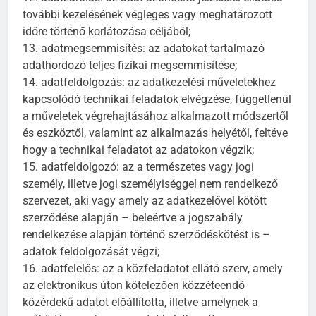
további kezelésének végleges vagy meghatározott
időre történő korlátozása céljából;
13. adatmegsemmisítés: az adatokat tartalmazó
adathordozó teljes fizikai megsemmisítése;
14. adatfeldolgozás: az adatkezelési műveletekhez
kapcsolódó technikai feladatok elvégzése, függetlenül
a műveletek végrehajtásához alkalmazott módszertől
és eszköztől, valamint az alkalmazás helyétől, feltéve
hogy a technikai feladatot az adatokon végzik;
15. adatfeldolgozó: az a természetes vagy jogi
személy, illetve jogi személyiséggel nem rendelkező
szervezet, aki vagy amely az adatkezelővel kötött
szerződése alapján – beleértve a jogszabály
rendelkezése alapján történő szerződéskötést is –
adatok feldolgozását végzi;
16. adatfelelős: az a közfeladatot ellátó szerv, amely
az elektronikus úton kötelezően közzéteendő
közérdekű adatot előállította, illetve amelynek a