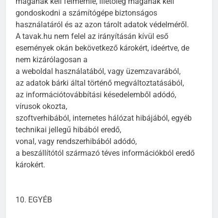
magának kell felmérnie, illetőleg magának kell
gondoskodni a számítógépe biztonságos
használatáról és az azon tárolt adatok védelméről.
A tavak.hu nem felel az irányításán kívül eső
események okán bekövetkező károkért, ideértve, de
nem kizárólagosan a
a weboldal használatából, vagy üzemzavarából,
az adatok bárki által történő megváltoztatásából,
az információtovábbítási késedelemből adódó,
vírusok okozta,
szoftverhibából, internetes hálózat hibájából, egyéb
technikai jellegű hibából eredő,
vonal, vagy rendszerhibából adódó,
a beszállítótól származó téves információkból eredő
károkért.
10. EGYÉB