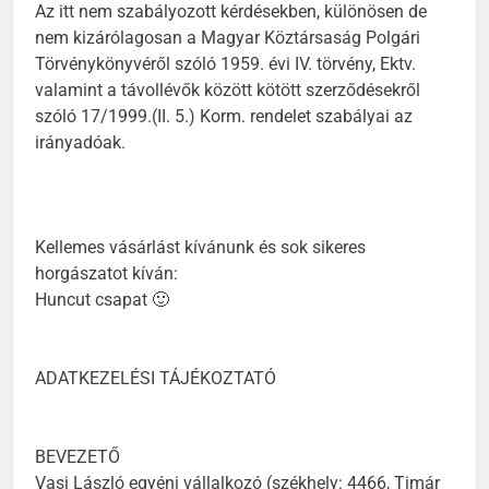
Az itt nem szabályozott kérdésekben, különösen de
nem kizárólagosan a Magyar Köztársaság Polgári
Törvénykönyvéről szóló 1959. évi IV. törvény, Ektv.
valamint a távollévők között kötött szerződésekről
szóló 17/1999.(II. 5.) Korm. rendelet szabályai az
irányadóak.
Kellemes vásárlást kívánunk és sok sikeres
horgászatot kíván:
Huncut csapat 🙂
ADATKEZELÉSI TÁJÉKOZTATÓ
BEVEZETŐ
Vasi László egyéni vállalkozó (székhely: 4466, Timár