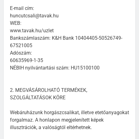
E-mail cím:
huncutcsali@tavak.hu
WEB:
www.tavak.hu/uzlet
Bankszámlaszám: K&H Bank 10404405-50526749-
67521005
Adószám:
60635969-1-35
NÉBIH nyilvántartási szám: HU15100100
2. MEGVÁSÁROLHATÓ TERMÉKEK,
SZOLGÁLTATÁSOK KÖRE
Webáruházunk horgászcsalikat, illetve etetőanyagokat
forgalmaz. A honlapon megjelenített képek
illusztrációk, a valóságtól eltérhetnek.