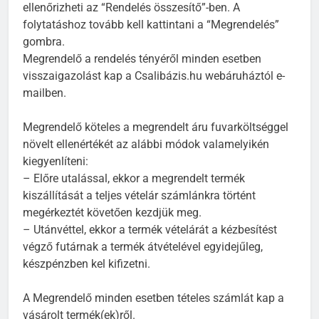
ellenőrizheti az “Rendelés összesítő”-ben. A
folytatáshoz tovább kell kattintani a “Megrendelés”
gombra.
Megrendelő a rendelés tényéről minden esetben
visszaigazolást kap a Csalibázis.hu webáruháztól e-
mailben.
Megrendelő köteles a megrendelt áru fuvarköltséggel
növelt ellenértékét az alábbi módok valamelyikén
kiegyenlíteni:
– Előre utalással, ekkor a megrendelt termék
kiszállítását a teljes vételár számlánkra történt
megérkeztét követően kezdjük meg.
– Utánvéttel, ekkor a termék vételárát a kézbesítést
végző futárnak a termék átvételével egyidejűleg,
készpénzben kel kifizetni.
A Megrendelő minden esetben tételes számlát kap a
vásárolt termék(ek)ről.