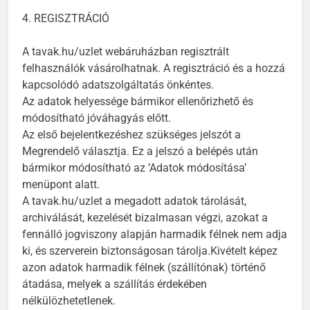
4. REGISZTRÁCIÓ
A tavak.hu/uzlet webáruházban regisztrált
felhasználók vásárolhatnak. A regisztráció és a hozzá
kapcsolódó adatszolgáltatás önkéntes.
Az adatok helyessége bármikor ellenőrizhető és
módosítható jóváhagyás előtt.
Az első bejelentkezéshez szükséges jelszót a
Megrendelő választja. Ez a jelszó a belépés után
bármikor módosítható az ’Adatok módosítása’
menüpont alatt.
A tavak.hu/uzlet a megadott adatok tárolását,
archiválását, kezelését bizalmasan végzi, azokat a
fennálló jogviszony alapján harmadik félnek nem adja
ki, és szerverein biztonságosan tárolja.Kivételt képez
azon adatok harmadik félnek (szállítónak) történő
átadása, melyek a szállítás érdekében
nélkülözhetetlenek.