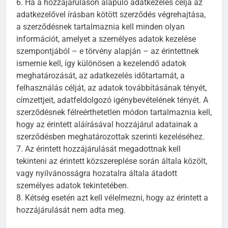
6. Ha a hozzájáruláson alapuló adatkezelés célja az
adatkezelővel írásban kötött szerződés végrehajtása,
a szerződésnek tartalmaznia kell minden olyan
információt, amelyet a személyes adatok kezelése
szempontjából – e törvény alapján – az érintettnek
ismernie kell, így különösen a kezelendő adatok
meghatározását, az adatkezelés időtartamát, a
felhasználás célját, az adatok továbbításának tényét,
címzettjeit, adatfeldolgozó igénybevételének tényét. A
szerződésnek félreérthetetlen módon tartalmaznia kell,
hogy az érintett aláírásával hozzájárul adatainak a
szerződésben meghatározottak szerinti kezeléséhez.
7. Az érintett hozzájárulását megadottnak kell
tekinteni az érintett közszereplése során általa közölt,
vagy nyilvánosságra hozatalra általa átadott
személyes adatok tekintetében.
8. Kétség esetén azt kell vélelmezni, hogy az érintett a
hozzájárulását nem adta meg.