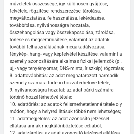
műveletek összessége, így különösen gyűjtése,
felvétele, rögzítése, rendszerezése, tárolása,
megváltoztatása, felhasználása, lekérdezése,
továbbítása, nyilvánosságra hozatala,
összehangolása vagy összekapcsolása, zárolása,
törlése és megsemmisítése, valamint az adatok
további felhasználásának megakadályozása,
fénykép-, hang- vagy képfelvétel készítése, valamint a
személy azonosítására alkalmas fizikai jellemzők (pl.
ujj- vagy tenyérnyomat, DNS-minta, íriszkép) rögzítése;
8. adattovábbítás: az adat meghatározott harmadik
személy számára történő hozzáférhetővé tétele;
9. nyilvánosságra hozatal: az adat bárki számára
történő hozzáférhetővé tétele;
10. adattörlés: az adatok felismerhetetlenné tétele oly
módon, hogy a helyreállításuk többé nem lehetséges;
11. adatmegjelölés: az adat azonosító jelzéssel
ellátása annak megkülönböztetése céljából;
12. adatzárolás: az adat azonosító jelzéssel ellátása