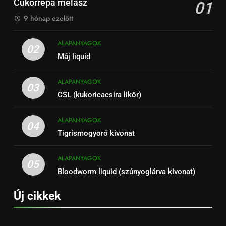
Cukorrépa melasz
01
9 hónap ezelőtt
ALAPANYAGOK
02
Máj liquid
ALAPANYAGOK
03
CSL (kukoricacsíra likőr)
ALAPANYAGOK
04
Tigrismogyoró kivonat
ALAPANYAGOK
05
Bloodworm liquid (szúnyoglárva kivonat)
Új cikkek