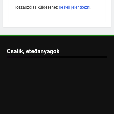
Hozzászólás küldéséhez
be kell jelentkezni
.
Csalik, eteőanyagok