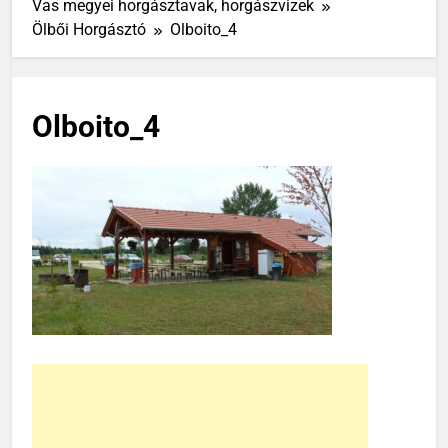
Vas megyei horgásztavak, horgászvizek
Ölbői Horgásztó
Olboito_4
Olboito_4