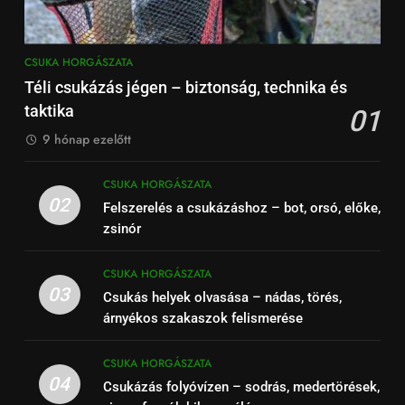
CSUKA HORGÁSZATA
Téli csukázás jégen – biztonság, technika és
taktika
01
9 hónap ezelőtt
CSUKA HORGÁSZATA
02
Felszerelés a csukázáshoz – bot, orsó, előke,
zsinór
CSUKA HORGÁSZATA
03
Csukás helyek olvasása – nádas, törés,
árnyékos szakaszok felismerése
CSUKA HORGÁSZATA
04
Csukázás folyóvízen – sodrás, medertörések,