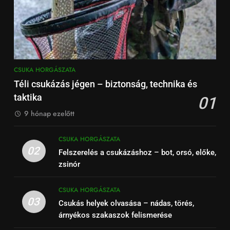
CSUKA HORGÁSZATA
Téli csukázás jégen – biztonság, technika és
taktika
01
9 hónap ezelőtt
CSUKA HORGÁSZATA
02
Felszerelés a csukázáshoz – bot, orsó, előke,
zsinór
CSUKA HORGÁSZATA
03
Csukás helyek olvasása – nádas, törés,
árnyékos szakaszok felismerése