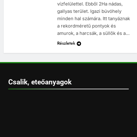
vízfelülettel. Ebből 2Ha nádas,
gallyas terület. Igazi búvóhely
minden hal számára. Itt tanyáznak
a rekordméretű pontyok és
amurok, a harcsák, a süllők és a…
Részletek
Csalik, eteőanyagok