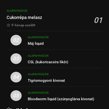
ALAPANYAGOK
Cukorrépa melasz
01
9 hónap ezelőtt
ALAPANYAGOK
02
Máj liquid
ALAPANYAGOK
03
CSL (kukoricacsíra likőr)
ALAPANYAGOK
04
Tigrismogyoró kivonat
ALAPANYAGOK
05
Bloodworm liquid (szúnyoglárva kivonat)