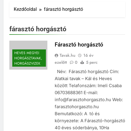
Kezdőoldal
fárasztó horgásztó
fárasztó horgásztó
Fárasztó horgásztó
HEVES MEGYEI
Tavak.hu
16 év
HORGÁSZTAVAK,
ezelőtt
0
5 perc
HORGÁSZVIZEK
Név: Fárasztó horgásztó Cím:
Alatkai tavak – Kál és Heves
között Telafonszám: Imeli Csaba
06703688361 E-mail:
info@farasztohorgaszto.hu Web:
farasztohorgaszto.hu
Bemutatkozó: A tó és
környezete: A Fárasztó-horgásztó
40 éves sóderbánya, 10Ha