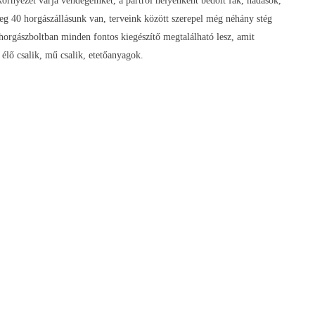
örnyezet várja vendégeinket, a partról helyenként bedőlt fák, nádasok,
enleg 40 horgászállásunk van, terveink között szerepel még néhány stég
 horgászboltban minden fontos kiegészítő megtalálható lesz, amit
élő csalik, mű csalik, etetőanyagok.