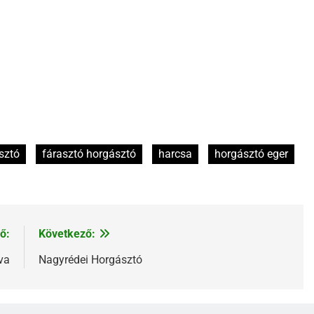
sztó
fárasztó horgásztó
harcsa
horgásztó eger
ő:
Következő:
va
Nagyrédei Horgásztó