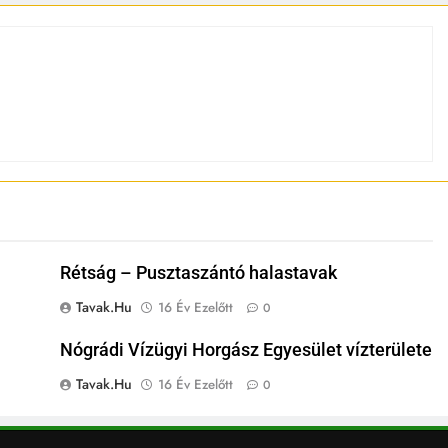
Rétság – Pusztaszántó halastavak
Tavak.hu
16 Év Ezelőtt
0
Nógrádi Vízügyi Horgász Egyesület vízterülete
Tavak.hu
16 Év Ezelőtt
0