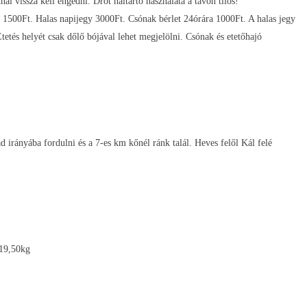
nal vissza kell engedni. Drót haltartó használata a tavon tilos!
 1500Ft. Halas napijegy 3000Ft. Csónak bérlet 24órára 1000Ft. A halas jegy
tetés helyét csak dőlő bójával lehet megjelölni. Csónak és etetőhajó
irányába fordulni és a 7-es km kőnél ránk talál. Heves felől Kál felé
 19,50kg