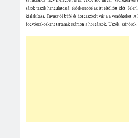
sátrazáshoz nagy melegben is árnyékot adó fáival. Vadregényes k
sások teszik hangulatossá, érdekesebbé az itt eltöltött időt. Jel
kialakítása. Tavasztól büfé és horgászbolt várja a vendégeket. A
fogyóeszközként tartanak számon a horgászok. Úszók, zsinórok, 