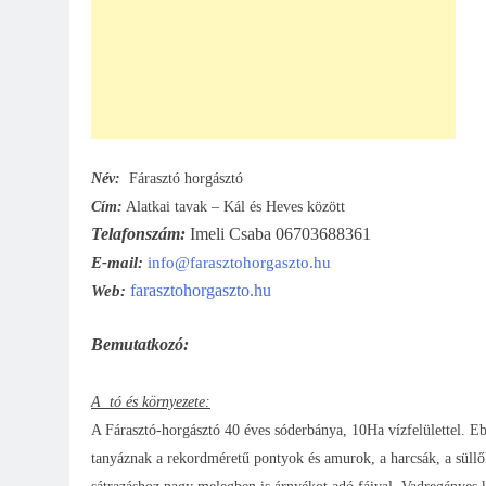
Név:
Fárasztó horgászt
ó
Cím:
Alatkai tavak – Kál és Heves között
Telafonszám:
Imeli Csaba 06703688361
E-mail:
info@farasztohorgaszto.hu
farasztohorgaszto.hu
Web:
Bemutatkozó:
A tó és környezete:
A Fárasztó-horgásztó 40 éves sóderbánya, 10Ha vízfelülettel. Eb
tanyáznak a rekordméretű pontyok és amurok, a harcsák, a süllők