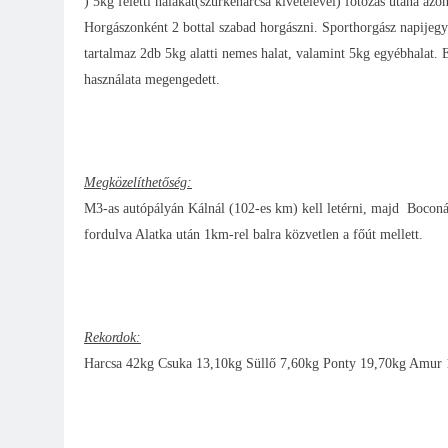
) 5kg feletti halakat(szürkeharcsa kivételével) fotózás utána azon
Horgászonként 2 bottal szabad horgászni. Sporthorgász napijegy
tartalmaz 2db 5kg alatti nemes halat, valamint 5kg egyébhalat. E
használata megengedett.
Megközelíthetőség:
M3-as autópályán Kálnál (102-es km) kell letérni, majd Boconád 
fordulva Alatka után 1km-rel balra közvetlen a főút mellett.
Rekordok:
Harcsa 42kg Csuka 13,10kg Süllő 7,60kg Ponty 19,70kg Amur