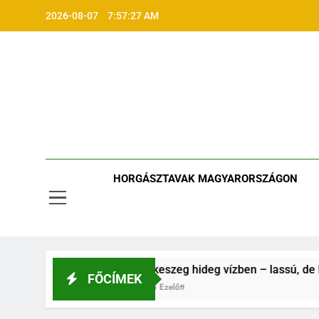
Ugrás
2026-08-07
7:57:28 AM
a
tartalomra
HORGÁSZTAVAK MAGYARORSZÁGON
vízben
Dévérkeszeg hideg vízben – lassú, de kiszámítha
FŐCÍMEK
9 Hónap Ezelőtt