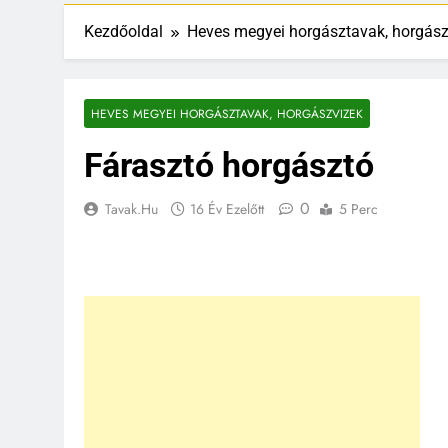
Kezdőoldal
Heves megyei horgásztavak, horgász
HEVES MEGYEI HORGÁSZTAVAK, HORGÁSZVIZEK
Fárasztó horgásztó
0
Tavak.hu
16 Év Ezelőtt
5 Perc