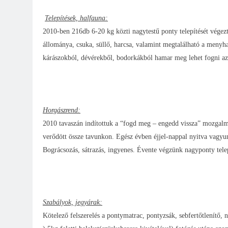
Telepítések, halfauna:
2010-ben 216db 6-20 kg közti nagytestű ponty telepítését végezt
állománya, csuka, süllő, harcsa, valamint megtalálható a menyhal
kárászokból, dévérekből, bodorkákból hamar meg lehet fogni az
Horgászrend:
2010 tavaszán indítottuk a “fogd meg – engedd vissza” mozgalma
verődött össze tavunkon. Egész évben éjjel-nappal nyitva vagyun
Bográcsozás, sátrazás, ingyenes. Évente végzünk nagyponty telepí
Szabályok, jegyárak:
Kötelező felszerelés a pontymatrac, pontyzsák, sebfertőtlenítő