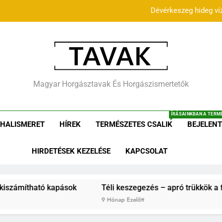
Dévérkeszeg hideg ví
Téli kesze
zöld-tóc
Tavak.hu – Horgászta
Horgás
Magyar Horgásztavak És Horgászismertetők
Dévérkeszeg hideg ví
Cikk
ÍRÁSAINKBAN A TERMÉ
Téli kesze
HALISMERET
HÍREK
TERMÉSZETES CSALIK
BEJELENT
zöld-tóc
HIRDETÉSEK KEZELÉSE
KAPCSOLAT
tó kapások
Téli keszegezés – apró trükkök a fagyos nap
9 Hónap Ezelőtt