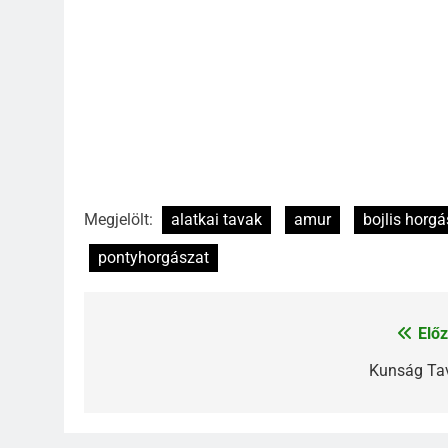
Megjelölt:
alatkai tavak
amur
bojlis horgá
pontyhorgászat
Előz
Bejegyzés
navigáció
Kunság Ta