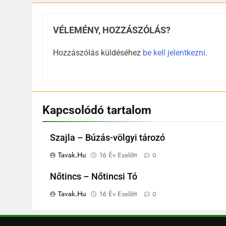
VÉLEMÉNY, HOZZÁSZÓLÁS?
Hozzászólás küldéséhez
be kell jelentkezni
.
Kapcsolódó tartalom
Szajla – Búzás-völgyi tározó
Tavak.hu
16 Év Ezelőtt
0
Nőtincs – Nőtincsi Tó
Tavak.hu
16 Év Ezelőtt
0