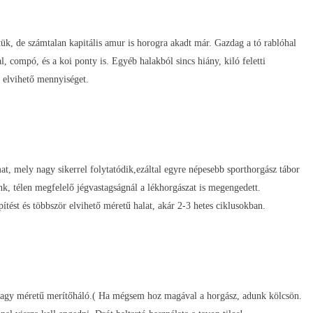
ük, de számtalan kapitális amur is horogra akadt már. Gazdag a tó rablóhal
, compó, és a koi ponty is. Egyéb halakból sincs hiány, kiló feletti
 elvihető mennyiséget.
t, mely nagy sikerrel folytatódik,ezáltal egyre népesebb sporthorgász tábor
k, télen megfelelő jégvastagságnál a lékhorgászat is megengedett.
tést és többször elvihető méretű halat, akár 2-3 hetes ciklusokban.
, nagy méretű merítőháló.( Ha mégsem hoz magával a horgász, adunk kölcsön.