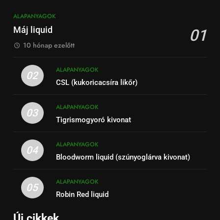
ALAPANYAGOK
Máj liquid
01
10 hónap ezelőtt
ALAPANYAGOK
02
CSL (kukoricacsíra likőr)
ALAPANYAGOK
03
Tigrismogyoró kivonat
ALAPANYAGOK
04
Bloodworm liquid (szúnyoglárva kivonat)
ALAPANYAGOK
05
Robin Red liquid
Új cikkek