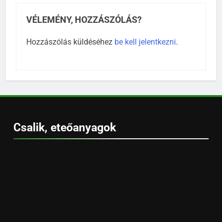
VÉLEMÉNY, HOZZÁSZÓLÁS?
Hozzászólás küldéséhez
be kell jelentkezni
.
Csalik, eteőanyagok