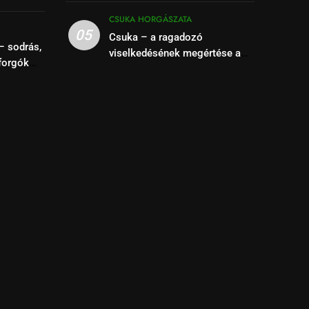
kihasználása
se
CSUKA HORGÁSZATA
05
Csuka – a ragadozó
– sodrás,
viselkedésének megértése a
forgók
siker kulcsa