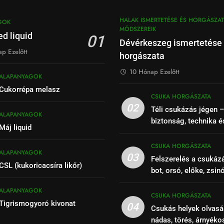
HALAK ISMERTETÉSE ÉS HORGÁSZAT
GOK
MÓDSZEREIK
d liquid
01
Dévérkeszeg ismertetése
p Ezelőtt
horgászata
10 Hónap Ezelőtt
ALAPANYAGOK
Cukorrépa melasz
CSUKA HORGÁSZATA
02
Téli csukázás jégen 
ALAPANYAGOK
biztonság, technika é
Máj liquid
CSUKA HORGÁSZATA
ALAPANYAGOK
03
Felszerelés a csukáz
CSL (kukoricacsíra likőr)
bot, orsó, előke, zsin
ALAPANYAGOK
CSUKA HORGÁSZATA
Tigrismogyoró kivonat
04
Csukás helyek olvasá
nádas, törés, árnyéko