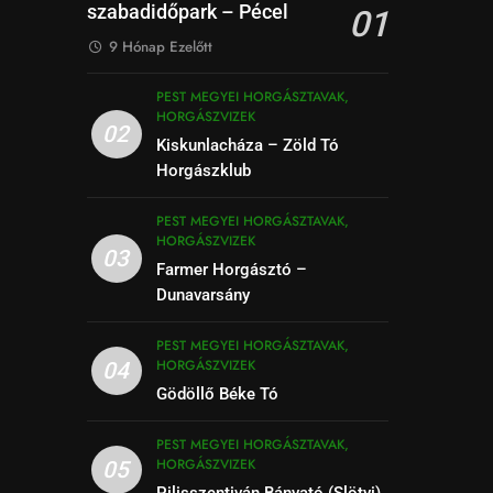
szabadidőpark – Pécel
01
9 Hónap Ezelőtt
PEST MEGYEI HORGÁSZTAVAK,
HORGÁSZVIZEK
02
Kiskunlacháza – Zöld Tó
Horgászklub
PEST MEGYEI HORGÁSZTAVAK,
HORGÁSZVIZEK
03
Farmer Horgásztó –
Dunavarsány
PEST MEGYEI HORGÁSZTAVAK,
HORGÁSZVIZEK
04
Gödöllő Béke Tó
PEST MEGYEI HORGÁSZTAVAK,
HORGÁSZVIZEK
05
Pilisszentiván Bányató (Slötyi)