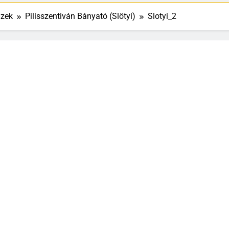
izek
Pilisszentiván Bányató (Slötyi)
Slotyi_2