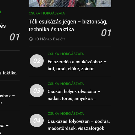
I
CSUKA HORGÁSZATA
Téli csukázás jégen – biztonság,
 és
technika és taktika
01
01
10 Hónap Ezelőtt
CSUKA HORGÁSZATA
02
Felszerelés a csukázáshoz –
–
bot, orsó, előke, zsinór
s taktika
CSUKA HORGÁSZATA
03
Csukás helyek olvasása –
áshoz –
nádas, törés, árnyékos
ór
szakaszok felismerése
CSUKA HORGÁSZATA
04
Csukázás folyóvízen – sodrás,
sa –
medertörések, visszaforgók
s