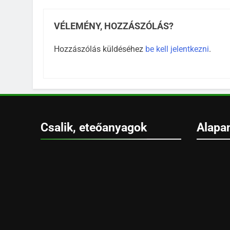
VÉLEMÉNY, HOZZÁSZÓLÁS?
Hozzászólás küldéséhez
be kell jelentkezni
.
Csalik, eteőanyagok
Alapa