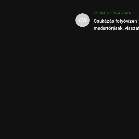
szakaszok felismeré
CSUKA HORGÁSZATA
05
Csukázás folyóvízen 
medertörések, vissza
kihasználása