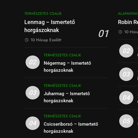
TERMÉSZETES CSALIK
ALAPANYA
Lenmag – Ismertető
Robin Re
horgászoknak
01
10 Hóna
10 Hónap Ezelőtt
02
TERMÉSZETES CSALIK
02
Négermag – Ismertető
horgászoknak
03
TERMÉSZETES CSALIK
03
Juharmag – Ismertető
04
horgászoknak
TERMÉSZETES CSALIK
05
04
Csicseriborsó – Ismertető
horgászoknak