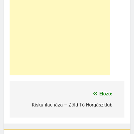
Előző:
Bejegyzés
navigáció
Kiskunlacháza – Zöld Tó Horgászklub