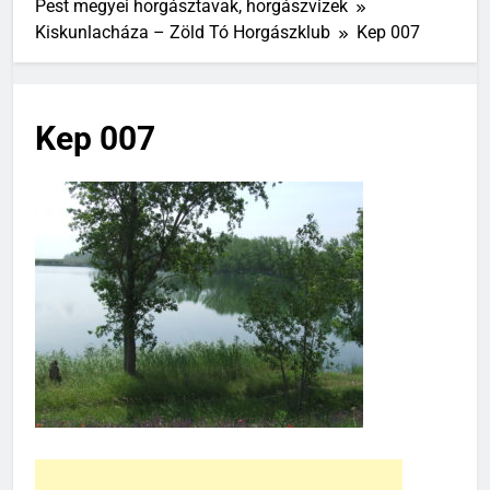
Pest megyei horgásztavak, horgászvizek
Kiskunlacháza – Zöld Tó Horgászklub
Kep 007
Kep 007