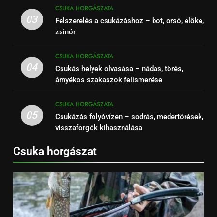
CSUKA HORGÁSZATA
03
Felszerelés a csukázáshoz – bot, orsó, előke,
zsinór
CSUKA HORGÁSZATA
04
Csukás helyek olvasása – nádas, törés,
árnyékos szakaszok felismerése
CSUKA HORGÁSZATA
05
Csukázás folyóvízen – sodrás, medertörések,
visszaforgók kihasználása
Csuka horgászat