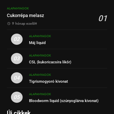
ALAPANYAGOK
Cukorrépa melasz
01
9 hónap ezelőtt
ALAPANYAGOK
02
Máj liquid
ALAPANYAGOK
03
CSL (kukoricacsíra likőr)
ALAPANYAGOK
04
Tigrismogyoró kivonat
ALAPANYAGOK
05
Bloodworm liquid (szúnyoglárva kivonat)
Új cikkek