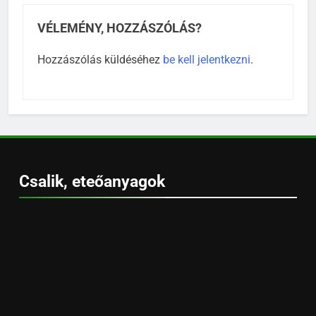
VÉLEMÉNY, HOZZÁSZÓLÁS?
Hozzászólás küldéséhez
be kell jelentkezni
.
Csalik, eteőanyagok