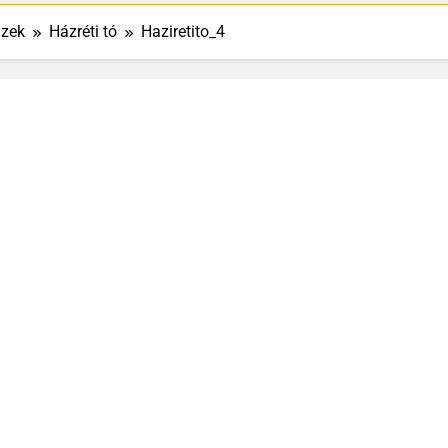
izek
Házréti tó
Haziretito_4