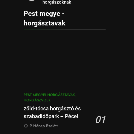
horgászoknak
Pest megye -
horgásztavak
PEST MEGYEI HORGÁSZTAVAK,
HORGÁSZVIZEK
zöld-tócsa horgásztó és
szabadidőpark – Pécel
01
9 Hónap Ezelőtt