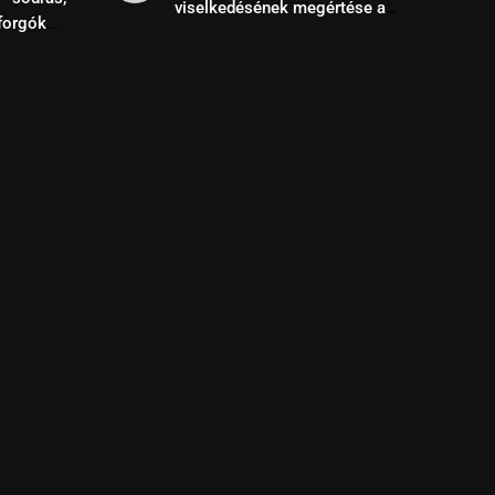
viselkedésének megértése a
forgók
siker kulcsa