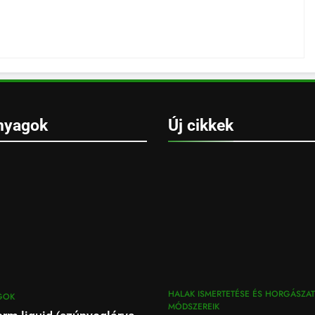
nyagok
Új cikkek
HALAK ISMERTETÉSE ÉS HORGÁSZAT
GOK
MÓDSZEREIK