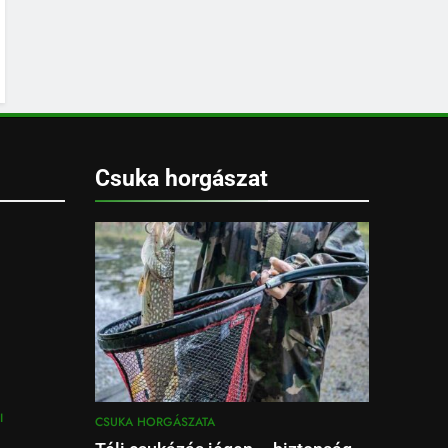
Csuka horgászat
I
CSUKA HORGÁSZATA