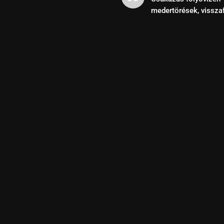
medertörések, vissza
kihasználása