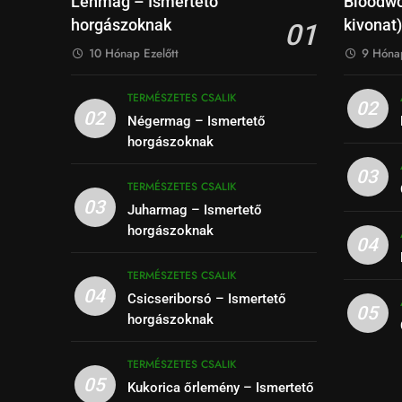
Lenmag – Ismertető
Bloodwo
horgászoknak
kivonat)
01
10 Hónap Ezelőtt
9 Hónap
TERMÉSZETES CSALIK
02
02
Négermag – Ismertető
horgászoknak
03
TERMÉSZETES CSALIK
03
Juharmag – Ismertető
horgászoknak
04
TERMÉSZETES CSALIK
04
Csicseriborsó – Ismertető
05
horgászoknak
TERMÉSZETES CSALIK
05
Kukorica őrlemény – Ismertető