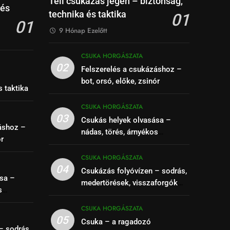
Téli csukázás jégen – biztonság,
 és
technika és taktika
01
01
9 Hónap Ezelőtt
CSUKA HORGÁSZATA
02
Felszerelés a csukázáshoz –
–
bot, orsó, előke, zsinór
s taktika
CSUKA HORGÁSZATA
03
Csukás helyek olvasása –
áshoz –
nádas, törés, árnyékos
ór
szakaszok felismerése
CSUKA HORGÁSZATA
04
Csukázás folyóvízen – sodrás,
sa –
medertörések, visszaforgók
s
kihasználása
se
CSUKA HORGÁSZATA
05
Csuka – a ragadozó
– sodrás,