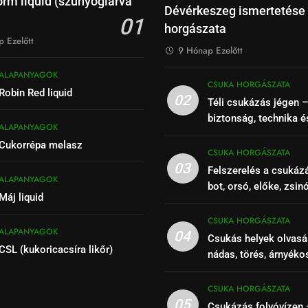
rm liquid (szúnyoglárva
Dévérkeszeg ismertetése
01
horgászata
 Ezelőtt
9 Hónap Ezelőtt
ALAPANYAGOK
CSUKA HORGÁSZATA
Robin Red liquid
02
Téli csukázás jégen 
biztonság, technika é
ALAPANYAGOK
Cukorrépa melasz
CSUKA HORGÁSZATA
03
Felszerelés a csukáz
ALAPANYAGOK
bot, orsó, előke, zsin
Máj liquid
CSUKA HORGÁSZATA
ALAPANYAGOK
04
Csukás helyek olvasá
CSL (kukoricacsíra likőr)
nádas, törés, árnyéko
szakaszok felismeré
CSUKA HORGÁSZATA
05
Csukázás folyóvízen 