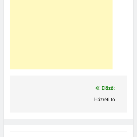
Előző:
Bejegyzés
navigáció
Házréti tó