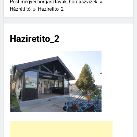
Pest megyei horgásztavak, horgászvizek
Házréti tó
Haziretito_2
Haziretito_2