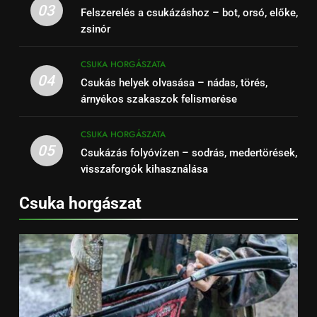
03
Felszerelés a csukázáshoz – bot, orsó, előke,
zsinór
CSUKA HORGÁSZATA
04
Csukás helyek olvasása – nádas, törés,
árnyékos szakaszok felismerése
CSUKA HORGÁSZATA
05
Csukázás folyóvízen – sodrás, medertörések,
visszaforgók kihasználása
Csuka horgászat