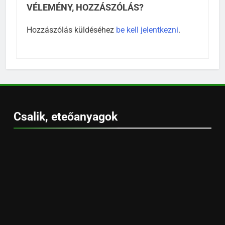
VÉLEMÉNY, HOZZÁSZÓLÁS?
Hozzászólás küldéséhez
be kell jelentkezni
.
Csalik, eteőanyagok