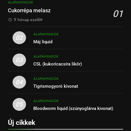
ALAPANYAGOK
Cukorrépa melasz
01
9 hónap ezelőtt
ALAPANYAGOK
02
Máj liquid
ALAPANYAGOK
03
CSL (kukoricacsíra likőr)
ALAPANYAGOK
04
Tigrismogyoró kivonat
ALAPANYAGOK
05
Bloodworm liquid (szúnyoglárva kivonat)
Új cikkek