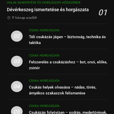
HALAK ISMERTETÉSE ÉS HORGÁSZATI MÓDSZEREIK
Dévérkeszeg ismertetése és horgászata
01
9 hónap ezelőtt
CSUKA HORGÁSZATA
02
Téli csukázás jégen – biztonság, technika és
taktika
CSUKA HORGÁSZATA
03
Felszerelés a csukázáshoz – bot, orsó, előke,
zsinór
CSUKA HORGÁSZATA
04
Csukás helyek olvasása – nádas, törés,
árnyékos szakaszok felismerése
CSUKA HORGÁSZATA
05
Csukázás folyóvízen – sodrás, medertörések,