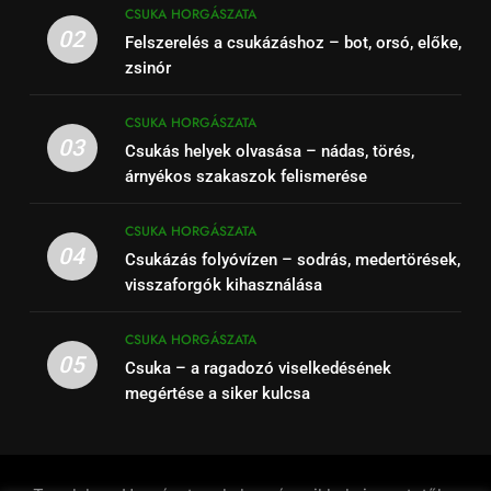
CSUKA HORGÁSZATA
02
Felszerelés a csukázáshoz – bot, orsó, előke,
zsinór
CSUKA HORGÁSZATA
03
Csukás helyek olvasása – nádas, törés,
árnyékos szakaszok felismerése
CSUKA HORGÁSZATA
04
Csukázás folyóvízen – sodrás, medertörések,
visszaforgók kihasználása
CSUKA HORGÁSZATA
05
Csuka – a ragadozó viselkedésének
megértése a siker kulcsa