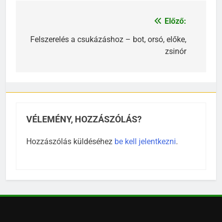
Előző:
Bejegyzés
navigáció
Felszerelés a csukázáshoz – bot, orsó, előke,
zsinór
VÉLEMÉNY, HOZZÁSZÓLÁS?
Hozzászólás küldéséhez
be kell jelentkezni
.