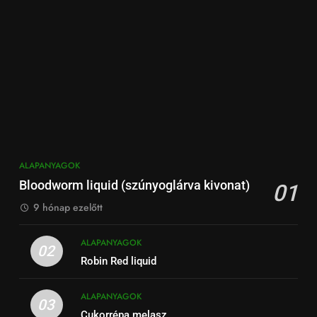
ALAPANYAGOK
Bloodworm liquid (szúnyoglárva kivonat)
01
9 hónap ezelőtt
ALAPANYAGOK
02
Robin Red liquid
ALAPANYAGOK
03
Cukorrépa melasz