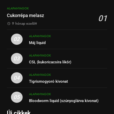
ALAPANYAGOK
Cukorrépa melasz
01
9 hónap ezelőtt
ALAPANYAGOK
02
Máj liquid
ALAPANYAGOK
03
CSL (kukoricacsíra likőr)
ALAPANYAGOK
04
Tigrismogyoró kivonat
ALAPANYAGOK
05
Bloodworm liquid (szúnyoglárva kivonat)
Új cikkek