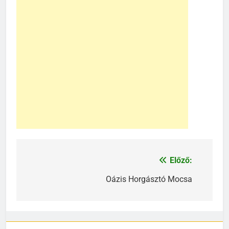
Előző:
Bejegyzés
navigáció
Oázis Horgásztó Mocsa