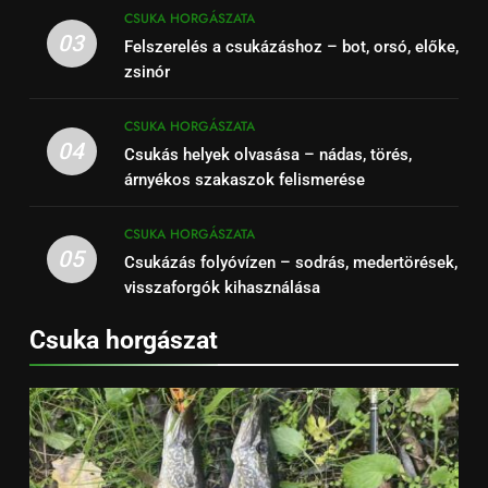
CSUKA HORGÁSZATA
03
Felszerelés a csukázáshoz – bot, orsó, előke,
zsinór
CSUKA HORGÁSZATA
04
Csukás helyek olvasása – nádas, törés,
árnyékos szakaszok felismerése
CSUKA HORGÁSZATA
05
Csukázás folyóvízen – sodrás, medertörések,
visszaforgók kihasználása
Csuka horgászat