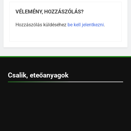
VÉLEMÉNY, HOZZÁSZÓLÁS?
Hozzászólás küldéséhez
be kell jelentkezni
.
Csalik, eteőanyagok