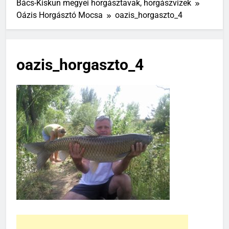
Bács-Kiskun megyei horgásztavak, horgászvizek
Oázis Horgásztó Mocsa
oazis_horgaszto_4
oazis_horgaszto_4