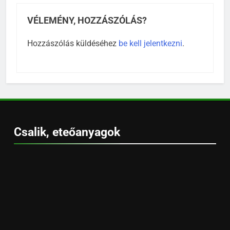
VÉLEMÉNY, HOZZÁSZÓLÁS?
Hozzászólás küldéséhez
be kell jelentkezni
.
Csalik, eteőanyagok