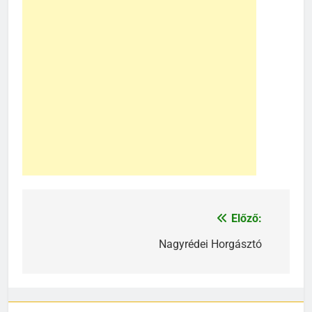
Előző:
Bejegyzés
navigáció
Nagyrédei Horgásztó