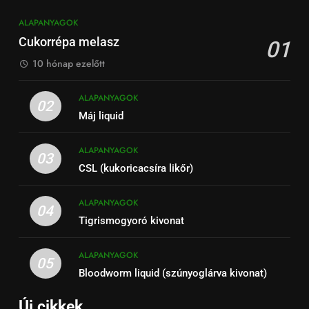
ALAPANYAGOK
Cukorrépa melasz
01
10 hónap ezelőtt
ALAPANYAGOK
02
Máj liquid
ALAPANYAGOK
03
CSL (kukoricacsíra likőr)
ALAPANYAGOK
04
Tigrismogyoró kivonat
ALAPANYAGOK
05
Bloodworm liquid (szúnyoglárva kivonat)
Új cikkek