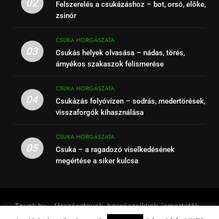
02
Felszerelés a csukázáshoz – bot, orsó, előke,
zsinór
CSUKA HORGÁSZATA
03
Csukás helyek olvasása – nádas, törés,
árnyékos szakaszok felismerése
CSUKA HORGÁSZATA
04
Csukázás folyóvízen – sodrás, medertörések,
visszaforgók kihasználása
CSUKA HORGÁSZATA
05
Csuka – a ragadozó viselkedésének
megértése a siker kulcsa
Tavak.hu - Horgásztavak, horgászcikkek, ismertetők -
2001 - 2026. Powered By
.
BlazeThemes