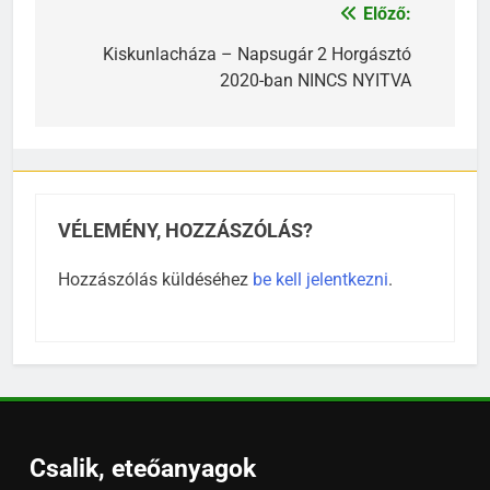
Előző:
Bejegyzés
navigáció
Kiskunlacháza – Napsugár 2 Horgásztó
2020-ban NINCS NYITVA
VÉLEMÉNY, HOZZÁSZÓLÁS?
Hozzászólás küldéséhez
be kell jelentkezni
.
Csalik, eteőanyagok