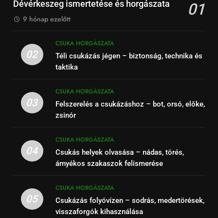
Dévérkeszeg ismertetése és horgászata
01
9 hónap ezelőtt
CSUKA HORGÁSZATA
02
Téli csukázás jégen – biztonság, technika és
taktika
CSUKA HORGÁSZATA
03
Felszerelés a csukázáshoz – bot, orsó, előke,
zsinór
CSUKA HORGÁSZATA
04
Csukás helyek olvasása – nádas, törés,
árnyékos szakaszok felismerése
CSUKA HORGÁSZATA
05
Csukázás folyóvízen – sodrás, medertörések,
visszaforgók kihasználása