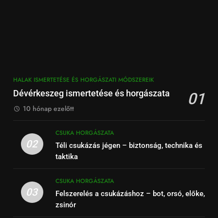
HALAK ISMERTETÉSE ÉS HORGÁSZATI MÓDSZEREIK
Dévérkeszeg ismertetése és horgászata
01
10 hónap ezelőtt
CSUKA HORGÁSZATA
02
Téli csukázás jégen – biztonság, technika és
taktika
CSUKA HORGÁSZATA
03
Felszerelés a csukázáshoz – bot, orsó, előke,
zsinór