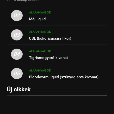
ALAPANYAGOK
02
Máj liquid
ALAPANYAGOK
03
CSL (kukoricacsíra likőr)
ALAPANYAGOK
04
Tigrismogyoró kivonat
ALAPANYAGOK
05
Bloodworm liquid (szúnyoglárva kivonat)
Új cikkek