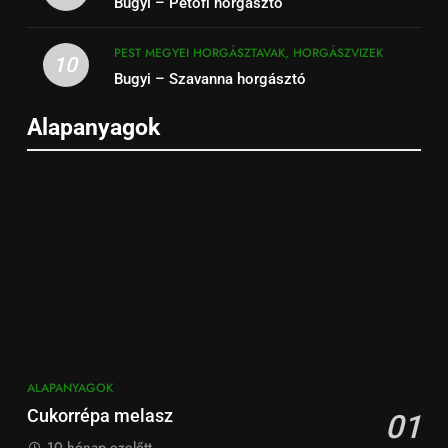
Bugyi – Petőfi horgásztó
PEST MEGYEI HORGÁSZTAVAK, HORGÁSZVIZEK
10
Bugyi – Szavanna horgásztó
Alapanyagok
ALAPANYAGOK
Cukorrépa melasz
01
10 hónap ezelőtt