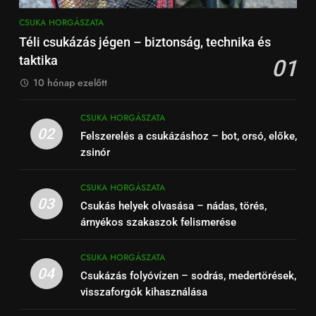
CSUKA HORGÁSZATA
Téli csukázás jégen – biztonság, technika és
taktika
01
10 hónap ezelőtt
CSUKA HORGÁSZATA
02
Felszerelés a csukázáshoz – bot, orsó, előke,
zsinór
CSUKA HORGÁSZATA
03
Csukás helyek olvasása – nádas, törés,
árnyékos szakaszok felismerése
CSUKA HORGÁSZATA
04
Csukázás folyóvízen – sodrás, medertörések,
visszaforgók kihasználása