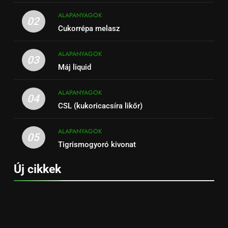
ALAPANYAGOK
02
Cukorrépa melasz
ALAPANYAGOK
03
Máj liquid
ALAPANYAGOK
04
CSL (kukoricacsíra likőr)
ALAPANYAGOK
05
Tigrismogyoró kivonat
Új cikkek