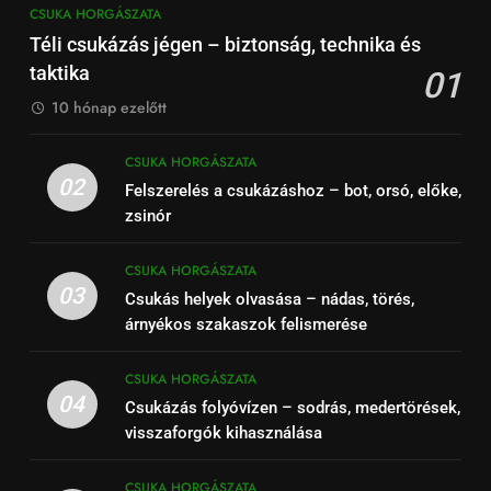
CSUKA HORGÁSZATA
Téli csukázás jégen – biztonság, technika és
taktika
01
10 hónap ezelőtt
CSUKA HORGÁSZATA
02
Felszerelés a csukázáshoz – bot, orsó, előke,
zsinór
CSUKA HORGÁSZATA
03
Csukás helyek olvasása – nádas, törés,
árnyékos szakaszok felismerése
CSUKA HORGÁSZATA
04
Csukázás folyóvízen – sodrás, medertörések,
visszaforgók kihasználása
CSUKA HORGÁSZATA