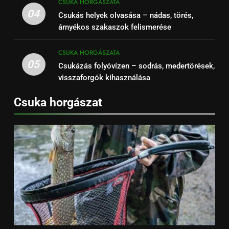
CSUKA HORGÁSZATA
04
Csukás helyek olvasása – nádas, törés,
árnyékos szakaszok felismerése
CSUKA HORGÁSZATA
05
Csukázás folyóvízen – sodrás, medertörések,
visszaforgók kihasználása
Csuka horgászat