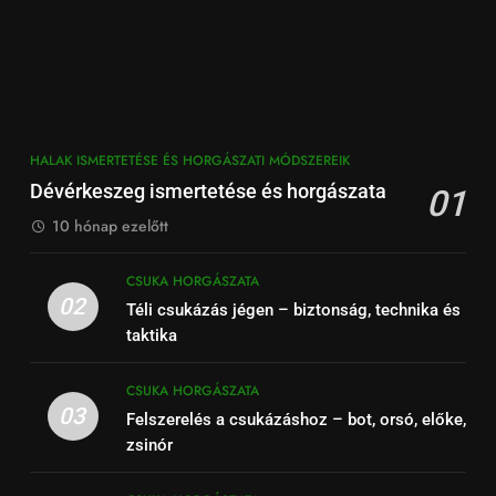
HALAK ISMERTETÉSE ÉS HORGÁSZATI MÓDSZEREIK
Dévérkeszeg ismertetése és horgászata
01
10 hónap ezelőtt
CSUKA HORGÁSZATA
02
Téli csukázás jégen – biztonság, technika és
taktika
CSUKA HORGÁSZATA
03
Felszerelés a csukázáshoz – bot, orsó, előke,
zsinór