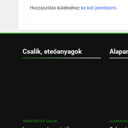
Hozzászólás küldéséhez
be kell jelentkezni
.
Csalik, eteőanyagok
Alapa
TERMÉSZETES CSALIK
ALAPANYA