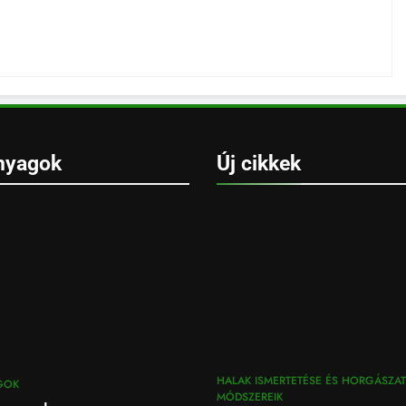
nyagok
Új cikkek
HALAK ISMERTETÉSE ÉS HORGÁSZAT
GOK
MÓDSZEREIK