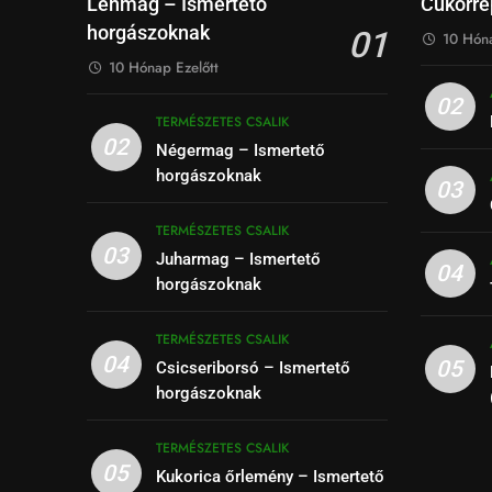
Lenmag – Ismertető
Cukorré
horgászoknak
01
10 Hóna
10 Hónap Ezelőtt
02
TERMÉSZETES CSALIK
02
Négermag – Ismertető
horgászoknak
03
TERMÉSZETES CSALIK
03
Juharmag – Ismertető
04
horgászoknak
TERMÉSZETES CSALIK
04
05
Csicseriborsó – Ismertető
horgászoknak
TERMÉSZETES CSALIK
05
Kukorica őrlemény – Ismertető