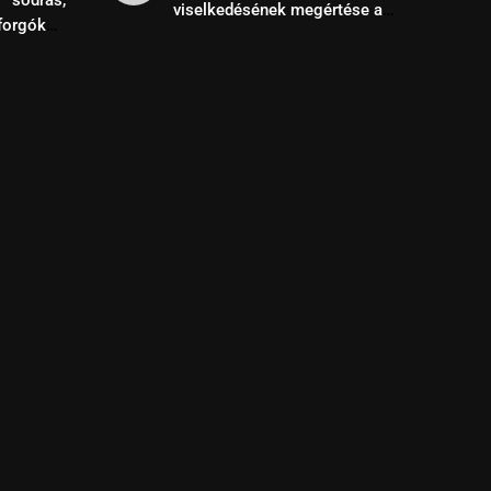
viselkedésének megértése a
forgók
siker kulcsa