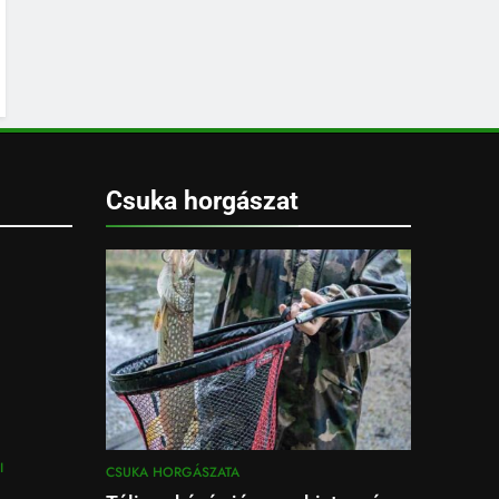
Csuka horgászat
I
CSUKA HORGÁSZATA