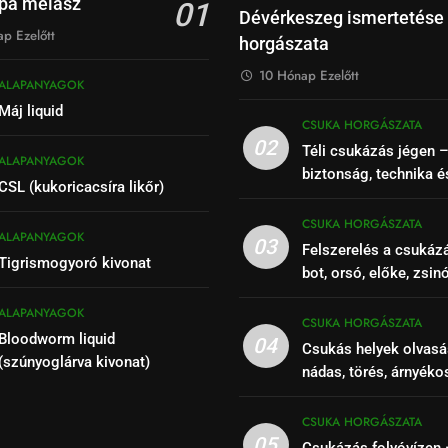
pa melasz
01
Dévérkeszeg ismertetése
p Ezelőtt
horgászata
10 Hónap Ezelőtt
ALAPANYAGOK
Máj liquid
CSUKA HORGÁSZATA
02
Téli csukázás jégen 
ALAPANYAGOK
biztonság, technika é
CSL (kukoricacsíra likőr)
CSUKA HORGÁSZATA
ALAPANYAGOK
03
Felszerelés a csukáz
Tigrismogyoró kivonat
bot, orsó, előke, zsin
ALAPANYAGOK
CSUKA HORGÁSZATA
Bloodworm liquid
04
Csukás helyek olvasá
(szúnyoglárva kivonat)
nádas, törés, árnyéko
szakaszok felismeré
CSUKA HORGÁSZATA
05
Csukázás folyóvízen 