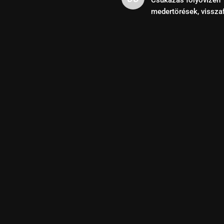
medertörések, vissza
kihasználása