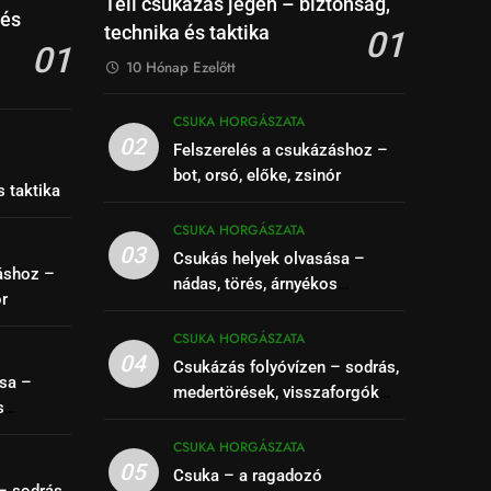
Téli csukázás jégen – biztonság,
 és
technika és taktika
01
01
10 Hónap Ezelőtt
CSUKA HORGÁSZATA
02
Felszerelés a csukázáshoz –
–
bot, orsó, előke, zsinór
s taktika
CSUKA HORGÁSZATA
03
Csukás helyek olvasása –
áshoz –
nádas, törés, árnyékos
ór
szakaszok felismerése
CSUKA HORGÁSZATA
04
Csukázás folyóvízen – sodrás,
sa –
medertörések, visszaforgók
s
kihasználása
se
CSUKA HORGÁSZATA
05
Csuka – a ragadozó
– sodrás,