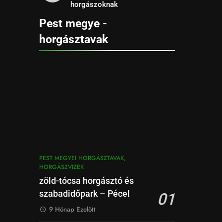
horgászoknak
Pest megye -
horgásztavak
PEST MEGYEI HORGÁSZTAVAK,
HORGÁSZVIZEK
zöld-tócsa horgásztó és
szabadidőpark – Pécel
01
9 Hónap Ezelőtt