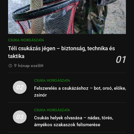
CSUKA HORGÁSZATA
Téli csukázás jégen – biztonság, technika és
taktika
01
9 hónap ezelőtt
CSUKA HORGÁSZATA
02
Felszerelés a csukázáshoz – bot, orsó, előke,
zsinór
CSUKA HORGÁSZATA
03
Csukás helyek olvasása – nádas, törés,
árnyékos szakaszok felismerése