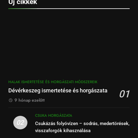
Új cikkek
HALAK ISMERTETÉSE ÉS HORGÁSZATI MÓDSZEREIK
Dévérkeszeg ismertetése és horgászata
01
9 hónap ezelőtt
CSUKA HORGÁSZATA
02
Csukázás folyóvízen – sodrás, medertörések,
visszaforgók kihasználása