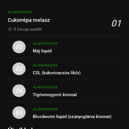
ALAPANYAGOK
Cukorrépa melasz
01
9 hónap ezelőtt
ALAPANYAGOK
02
Máj liquid
ALAPANYAGOK
03
CSL (kukoricacsíra likőr)
ALAPANYAGOK
04
Tigrismogyoró kivonat
ALAPANYAGOK
05
Bloodworm liquid (szúnyoglárva kivonat)