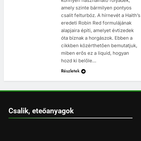
könnyen használható folyadék,
amely szinte bármilyen pontyos
csalit felturbóz. A hírnevét a Haith’s
eredeti Robin Red formulájának
alapjaira építi, amelyet évtizedek
óta bíznak a horgászok. Ebben a
cikkben közérthetően bemutatjuk,
miben erős ez a liquid, hogyan
hozd ki belőle…
Részletek
Csalik, eteőanyagok