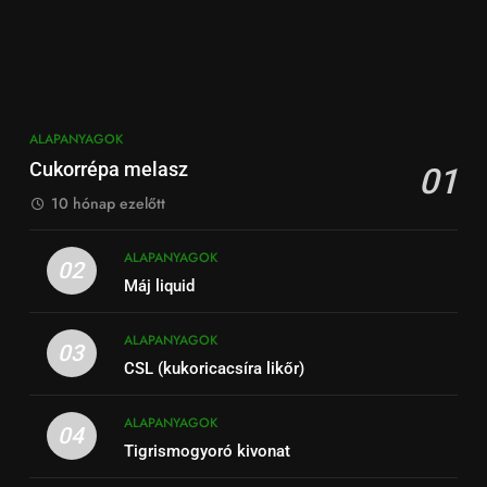
ALAPANYAGOK
Cukorrépa melasz
01
10 hónap ezelőtt
ALAPANYAGOK
02
Máj liquid
ALAPANYAGOK
03
CSL (kukoricacsíra likőr)
ALAPANYAGOK
04
Tigrismogyoró kivonat