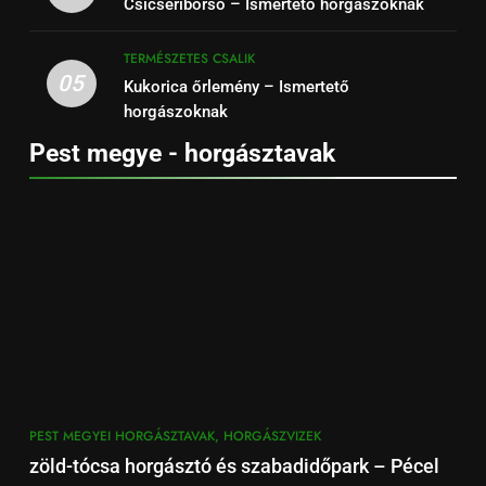
Csicseriborsó – Ismertető horgászoknak
TERMÉSZETES CSALIK
05
Kukorica őrlemény – Ismertető
horgászoknak
Pest megye - horgásztavak
PEST MEGYEI HORGÁSZTAVAK, HORGÁSZVIZEK
zöld-tócsa horgásztó és szabadidőpark – Pécel