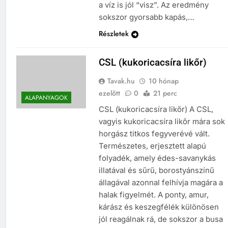
a víz is jól “visz”. Az eredmény
sokszor gyorsabb kapás,…
Részletek
CSL (kukoricacsíra likőr)
Tavak.hu
10 hónap
ezelőtt
0
21 perc
ALAPANYAGOK
CSL (kukoricacsíra likőr) A CSL,
vagyis kukoricacsíra likőr mára sok
horgász titkos fegyverévé vált.
Természetes, erjesztett alapú
folyadék, amely édes-savanykás
illatával és sűrű, borostyánszínű
állagával azonnal felhívja magára a
halak figyelmét. A ponty, amur,
kárász és keszegfélék különösen
jól reagálnak rá, de sokszor a busa