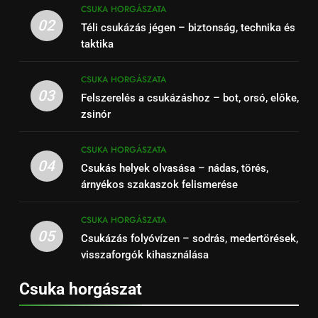
CSUKA HORGÁSZATA
02
Téli csukázás jégen – biztonság, technika és
taktika
CSUKA HORGÁSZATA
03
Felszerelés a csukázáshoz – bot, orsó, előke,
zsinór
CSUKA HORGÁSZATA
04
Csukás helyek olvasása – nádas, törés,
árnyékos szakaszok felismerése
CSUKA HORGÁSZATA
05
Csukázás folyóvízen – sodrás, medertörések,
visszaforgók kihasználása
Csuka horgászat