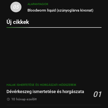
ALAPANYAGOK
05
Bloodworm liquid (szúnyoglárva kivonat)
Új cikkek
HALAK ISMERTETÉSE ÉS HORGÁSZATI MÓDSZEREIK
Dévérkeszeg ismertetése és horgászata
01
10 hónap ezelőtt