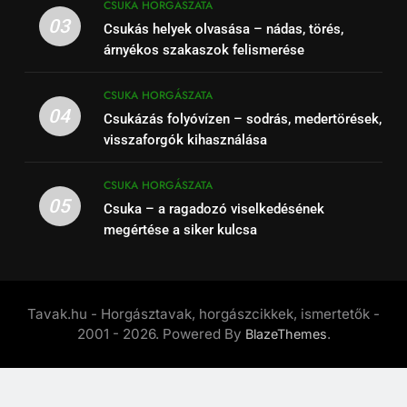
CSUKA HORGÁSZATA
03
Csukás helyek olvasása – nádas, törés,
árnyékos szakaszok felismerése
CSUKA HORGÁSZATA
04
Csukázás folyóvízen – sodrás, medertörések,
visszaforgók kihasználása
CSUKA HORGÁSZATA
05
Csuka – a ragadozó viselkedésének
megértése a siker kulcsa
Tavak.hu - Horgásztavak, horgászcikkek, ismertetők -
2001 - 2026. Powered By
.
BlazeThemes