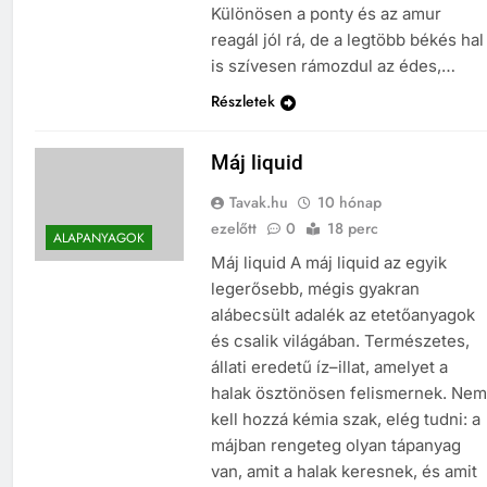
Különösen a ponty és az amur
reagál jól rá, de a legtöbb békés hal
is szívesen rámozdul az édes,…
Részletek
Máj liquid
Tavak.hu
10 hónap
ezelőtt
0
18 perc
ALAPANYAGOK
Máj liquid A máj liquid az egyik
legerősebb, mégis gyakran
alábecsült adalék az etetőanyagok
és csalik világában. Természetes,
állati eredetű íz–illat, amelyet a
halak ösztönösen felismernek. Nem
kell hozzá kémia szak, elég tudni: a
májban rengeteg olyan tápanyag
van, amit a halak keresnek, és amit