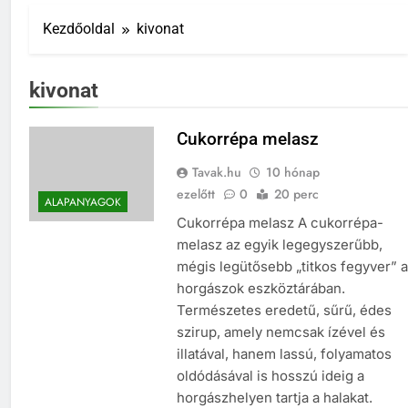
Kezdőoldal
kivonat
kivonat
Cukorrépa melasz
Tavak.hu
10 hónap
ezelőtt
0
20 perc
ALAPANYAGOK
Cukorrépa melasz A cukorrépa-
melasz az egyik legegyszerűbb,
mégis legütősebb „titkos fegyver” a
horgászok eszköztárában.
Természetes eredetű, sűrű, édes
szirup, amely nemcsak ízével és
illatával, hanem lassú, folyamatos
oldódásával is hosszú ideig a
horgászhelyen tartja a halakat.