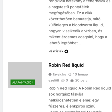
rendkívül hatékony a fehérhalak és
a nagytestű pontyfélék
megfogásában. Ez a cikk
közérthetően bemutatja, mitől
különleges a bloodworm liquid,
hogyan viselkedik a vízben, és
miként érdemes adagolni, hogy a
lehető legtöbbet…
Részletek
Robin Red liquid
Tavak.hu
10 hónap
ezelőtt
0
20 perc
ALAPANYAGOK
Robin Red liquid A Robin Red liquid
sok horgász táskája
nélkülözhetetlen eleme: egy
fűszeres, élénkpiros színű,