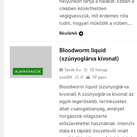
helyünkön tartja a halakat. Ebben a
cikkben közérthetően
végigvesszük, mit érdemes róla
tudni, hogyan működik a vízben,…
Részletek
Bloodworm liquid
(szúnyoglárva kivonat)
Tavak.hu
10 hónap
ALAPANYAGOK
ezelőtt
0
19 perc
Bloodworm liquid (szúnyoglárva
kivonat) A szúnyoglárva kivonat az
egyik legerősebb, természetes
állati csalogatóanyag, amelyet
horgászok világszerte
előszeretettel használnak. Intenzív
illata és tápláló összetevői miatt