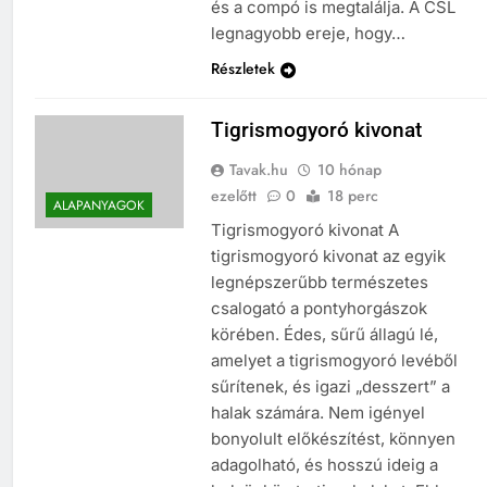
és a compó is megtalálja. A CSL
legnagyobb ereje, hogy…
Részletek
Tigrismogyoró kivonat
Tavak.hu
10 hónap
ezelőtt
0
18 perc
ALAPANYAGOK
Tigrismogyoró kivonat A
tigrismogyoró kivonat az egyik
legnépszerűbb természetes
csalogató a pontyhorgászok
körében. Édes, sűrű állagú lé,
amelyet a tigrismogyoró levéből
sűrítenek, és igazi „desszert” a
halak számára. Nem igényel
bonyolult előkészítést, könnyen
adagolható, és hosszú ideig a