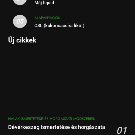
Máj liquid
ALAPANYAGOK
05
CSL (kukoricacsíra likőr)
Új cikkek
HALAK ISMERTETÉSE ÉS HORGÁSZATI MÓDSZEREIK
Dévérkeszeg ismertetése és horgászata
01