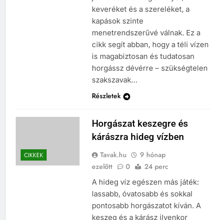
keveréket és a szereléket, a
kapások szinte
menetrendszerűvé válnak. Ez a
cikk segít abban, hogy a téli vízen
is magabiztosan és tudatosan
horgássz dévérre – szükségtelen
szakszavak…
Részletek
Horgászat keszegre és
kárászra hideg vízben
Tavak.hu
9 hónap
CIKKEK
ezelőtt
0
24 perc
A hideg víz egészen más játék:
lassabb, óvatosabb és sokkal
pontosabb horgászatot kíván. A
keszeg és a kárász ilyenkor