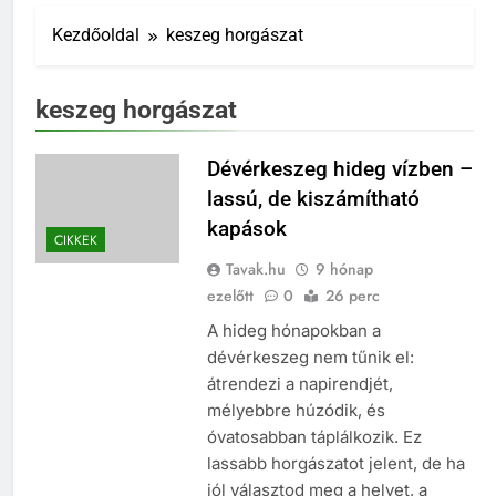
Kezdőoldal
keszeg horgászat
keszeg horgászat
Dévérkeszeg hideg vízben –
lassú, de kiszámítható
kapások
CIKKEK
Tavak.hu
9 hónap
ezelőtt
0
26 perc
A hideg hónapokban a
dévérkeszeg nem tűnik el:
átrendezi a napirendjét,
mélyebbre húzódik, és
óvatosabban táplálkozik. Ez
lassabb horgászatot jelent, de ha
jól választod meg a helyet, a