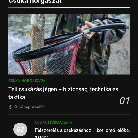
Csuka horgászat
CSUKA HORGÁSZATA
Téli csukázás jégen – biztonság, technika és
taktika
01
9 hónap ezelőtt
CSUKA HORGÁSZATA
02
Felszerelés a csukázáshoz – bot, orsó, előke,
zsinór