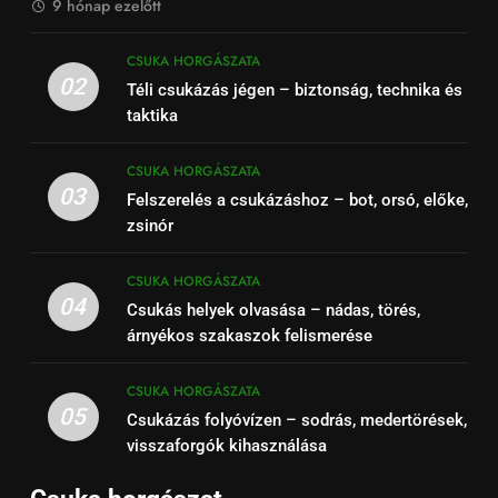
9 hónap ezelőtt
CSUKA HORGÁSZATA
02
Téli csukázás jégen – biztonság, technika és
taktika
CSUKA HORGÁSZATA
03
Felszerelés a csukázáshoz – bot, orsó, előke,
zsinór
CSUKA HORGÁSZATA
04
Csukás helyek olvasása – nádas, törés,
árnyékos szakaszok felismerése
CSUKA HORGÁSZATA
05
Csukázás folyóvízen – sodrás, medertörések,
visszaforgók kihasználása