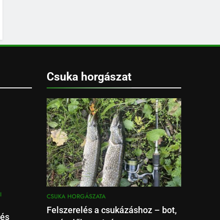
Csuka horgászat
I
CSUKA HORGÁSZATA
Felszerelés a csukázáshoz – bot,
 és