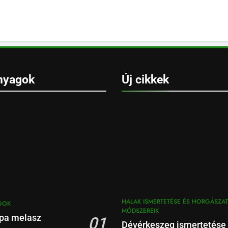
nyagok
Új cikkek
HALAK ISMERTETÉSE ÉS HORGÁSZAT
GOK
MÓDSZEREIK
pa melasz
01
Dévérkeszeg ismertetése