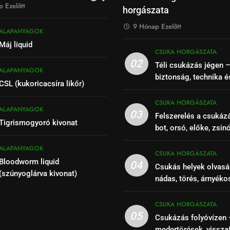
 Ezelőtt
horgászata
9 Hónap Ezelőtt
ALAPANYAGOK
Máj liquid
CSUKA HORGÁSZATA
02
Téli csukázás jégen 
ALAPANYAGOK
biztonság, technika é
CSL (kukoricacsíra likőr)
CSUKA HORGÁSZATA
ALAPANYAGOK
03
Felszerelés a csukáz
Tigrismogyoró kivonat
bot, orsó, előke, zsin
ALAPANYAGOK
CSUKA HORGÁSZATA
Bloodworm liquid
04
Csukás helyek olvasá
(szúnyoglárva kivonat)
nádas, törés, árnyéko
szakaszok felismeré
CSUKA HORGÁSZATA
05
Csukázás folyóvízen 
medertörések, vissza