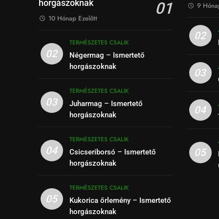
horgászoknak
01
9 Hónap
10 Hónap Ezelőtt
02
TERMÉSZETES CSALIK
02
Négermag – Ismertető
horgászoknak
03
TERMÉSZETES CSALIK
03
Juharmag – Ismertető
04
horgászoknak
TERMÉSZETES CSALIK
04
05
Csicseriborsó – Ismertető
horgászoknak
TERMÉSZETES CSALIK
05
Kukorica őrlemény – Ismertető
horgászoknak