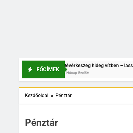
a hideg vízben
Dévérkeszeg hideg vízben – lassú, de k
FŐCÍMEK
9 Hónap Ezelőtt
Kezdőoldal
Pénztár
Pénztár