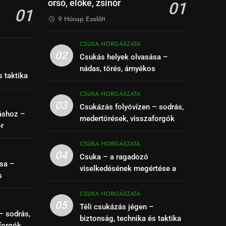
orsó, előke, zsinór
01
01
9 Hónap Ezelőtt
CSUKA HORGÁSZATA
02
Csukás helyek olvasása –
–
nádas, törés, árnyékos
s taktika
szakaszok felismerése
CSUKA HORGÁSZATA
03
Csukázás folyóvízen – sodrás,
áshoz –
medertörések, visszaforgók
ór
kihasználása
CSUKA HORGÁSZATA
04
Csuka – a ragadozó
sa –
viselkedésének megértése a
s
siker kulcsa
se
CSUKA HORGÁSZATA
05
Téli csukázás jégen –
– sodrás,
biztonság, technika és taktika
forgók