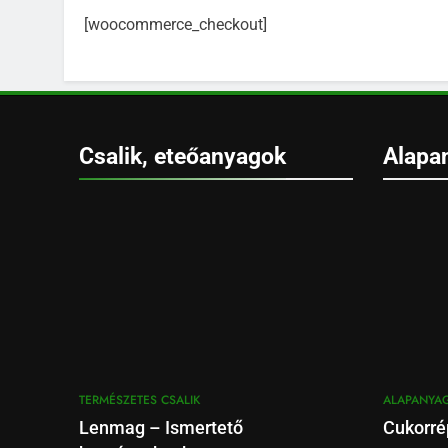
[woocommerce_checkout]
Csalik, eteőanyagok
Alapa
TERMÉSZETES CSALIK
ALAPANYA
Lenmag – Ismertető
Cukorré