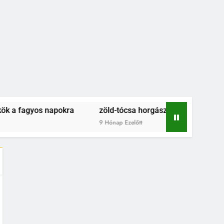
gyos napokra
zöld-tócsa horgásztó és szabadidőpark – 
9 Hónap Ezelőtt