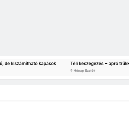
iszámítható kapások
Téli keszegezés – apró trükkök a fa
9 Hónap Ezelőtt