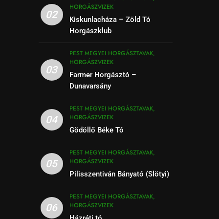
HORGÁSZVIZEK
02
Kiskunlacháza – Zöld Tó
Horgászklub
PEST MEGYEI HORGÁSZTAVAK,
HORGÁSZVIZEK
03
Farmer Horgásztó –
Dunavarsány
PEST MEGYEI HORGÁSZTAVAK,
HORGÁSZVIZEK
04
Gödöllő Béke Tó
PEST MEGYEI HORGÁSZTAVAK,
HORGÁSZVIZEK
05
Pilisszentiván Bányató (Slötyi)
PEST MEGYEI HORGÁSZTAVAK,
HORGÁSZVIZEK
06
Házréti tó