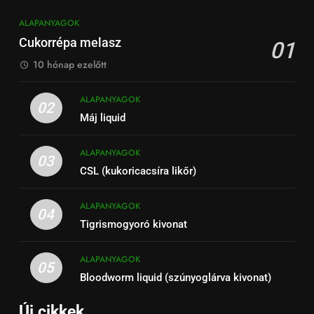
ALAPANYAGOK
Cukorrépa melasz
01
10 hónap ezelőtt
ALAPANYAGOK
02
Máj liquid
ALAPANYAGOK
03
CSL (kukoricacsíra likőr)
ALAPANYAGOK
04
Tigrismogyoró kivonat
ALAPANYAGOK
05
Bloodworm liquid (szúnyoglárva kivonat)
Új cikkek