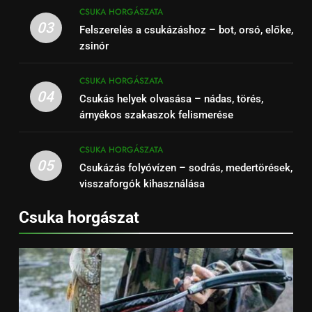
CSUKA HORGÁSZATA
03
Felszerelés a csukázáshoz – bot, orsó, előke,
zsinór
CSUKA HORGÁSZATA
04
Csukás helyek olvasása – nádas, törés,
árnyékos szakaszok felismerése
CSUKA HORGÁSZATA
05
Csukázás folyóvízen – sodrás, medertörések,
visszaforgók kihasználása
Csuka horgászat