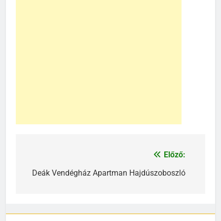
Előző:
Bejegyzés
navigáció
Deák Vendégház Apartman Hajdúszoboszló