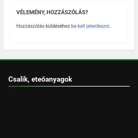
VÉLEMÉNY, HOZZÁSZÓLÁS?
Hozzászólás küldéséhez
be kell jelentkezni
.
Csalik, eteőanyagok