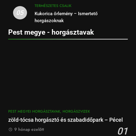
TERMÉSZETES CSALIK
05
Kukorica őrlemény – Ismertető
horgászoknak
Pest megye - horgásztavak
PEST MEGYEI HORGÁSZTAVAK, HORGÁSZVIZEK
zöld-tócsa horgásztó és szabadidőpark – Pécel
01
9 hónap ezelőtt