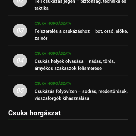
02
Téli csukázás jégen – biztonság, technika és
taktika
CSUKA HORGÁSZATA
03
Felszerelés a csukázáshoz – bot, orsó, előke,
zsinór
CSUKA HORGÁSZATA
04
Csukás helyek olvasása – nádas, törés,
árnyékos szakaszok felismerése
CSUKA HORGÁSZATA
05
Csukázás folyóvízen – sodrás, medertörések,
visszaforgók kihasználása
Csuka horgászat