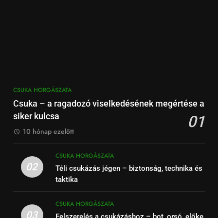
CSUKA HORGÁSZATA
Csuka – a ragadozó viselkedésének megértése a
siker kulcsa
01
10 hónap ezelőtt
CSUKA HORGÁSZATA
02
Téli csukázás jégen – biztonság, technika és
taktika
CSUKA HORGÁSZATA
03
Felszerelés a csukázáshoz – bot, orsó, előke,