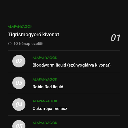
ALAPANYAGOK
Tigrismogyoró kivonat
01
10 hónap ezelőtt
ALAPANYAGOK
02
Bloodworm liquid (szúnyoglárva kivonat)
ALAPANYAGOK
03
Robin Red liquid
ALAPANYAGOK
04
Cukorrépa melasz
ALAPANYAGOK
05