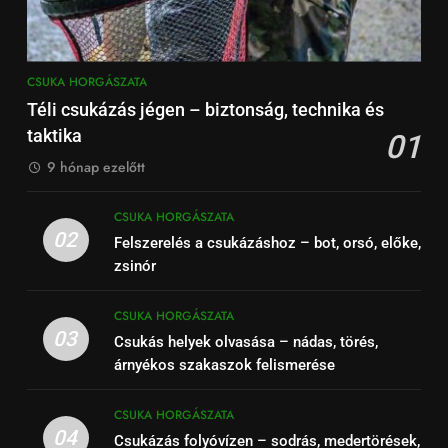
CSUKA HORGÁSZATA
Téli csukázás jégen – biztonság, technika és
taktika
01
9 hónap ezelőtt
CSUKA HORGÁSZATA
02
Felszerelés a csukázáshoz – bot, orsó, előke,
zsinór
CSUKA HORGÁSZATA
03
Csukás helyek olvasása – nádas, törés,
árnyékos szakaszok felismerése
CSUKA HORGÁSZATA
04
Csukázás folyóvízen – sodrás, medertörések,