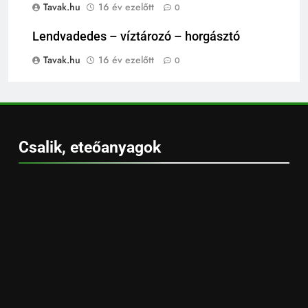
Tavak.hu
16 év ezelőtt
0
Lendvadedes – víztározó – horgásztó
Tavak.hu
16 év ezelőtt
0
Csalik, eteőanyagok