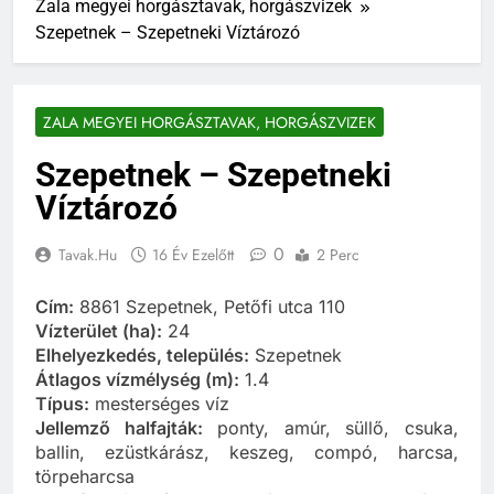
Zala megyei horgásztavak, horgászvizek
Szepetnek – Szepetneki Víztározó
ZALA MEGYEI HORGÁSZTAVAK, HORGÁSZVIZEK
Szepetnek – Szepetneki
Víztározó
0
Tavak.hu
16 Év Ezelőtt
2 Perc
Cím:
8861 Szepetnek, Petőfi utca 110
Vízterület (ha):
24
Elhelyezkedés, település:
Szepetnek
Átlagos vízmélység (m):
1.4
Típus:
mesterséges víz
Jellemző halfajták:
ponty, amúr, süllő, csuka,
ballin, ezüstkárász, keszeg, compó, harcsa,
törpeharcsa