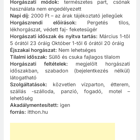
Horgászati módok:
természetes part, csónak
használata nem engedélyezett
Napi díj:
2000 Ft – az árak tájékoztató jellegűek
Horgászrendi előírások:
Pergetés tilos,
lékhorgászat, védett faj- feketesügér
Horgászati időszak és nyitva tartás:
Március 1-től
5 órától 23 óráig Október 1-től 6 órától 20 óráig
Éjszakai horgászat:
Nem lehetséges
Tilalmi időszak:
Süllő és csuka fajlagos tilalom
Horgászati feltételek:
megjelölt horgászati
időszakban, szabadon (bejelentkezés nélkül)
látogatható
Szolgáltatások:
közvetlen vízparton, étterem,
szállás -szálloda, panzió, fogadó, motel –
lehetőség
Akadálymentesített:
igen
forrás:
itthon.hu