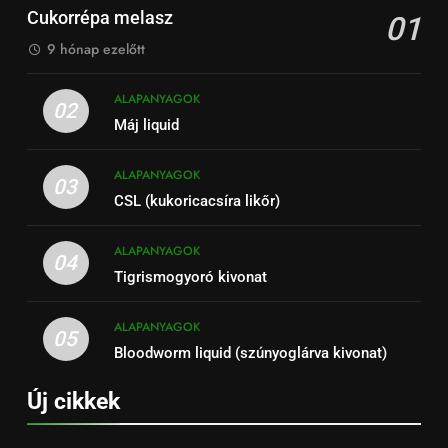
Cukorrépa melasz
01
9 hónap ezelőtt
ALAPANYAGOK
02
Máj liquid
ALAPANYAGOK
03
CSL (kukoricacsíra likőr)
ALAPANYAGOK
04
Tigrismogyoró kivonat
ALAPANYAGOK
05
Bloodworm liquid (szúnyoglárva kivonat)
Új cikkek