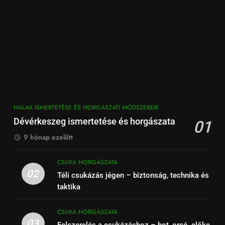
HALAK ISMERTETÉSE ÉS HORGÁSZATI MÓDSZEREIK
Dévérkeszeg ismertetése és horgászata
01
9 hónap ezelőtt
CSUKA HORGÁSZATA
02
Téli csukázás jégen – biztonság, technika és
taktika
CSUKA HORGÁSZATA
03
Felszerelés a csukázáshoz – bot, orsó, előke,