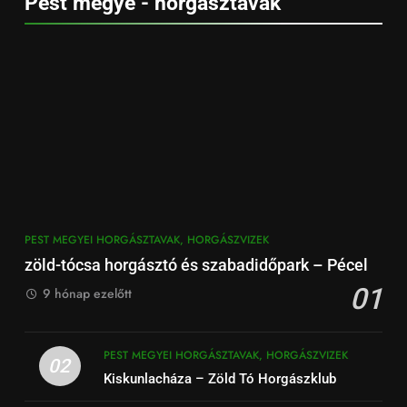
Pest megye - horgásztavak
PEST MEGYEI HORGÁSZTAVAK, HORGÁSZVIZEK
zöld-tócsa horgásztó és szabadidőpark – Pécel
01
9 hónap ezelőtt
PEST MEGYEI HORGÁSZTAVAK, HORGÁSZVIZEK
02
Kiskunlacháza – Zöld Tó Horgászklub