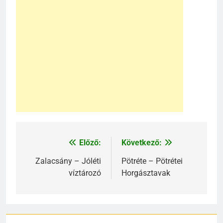
Előző:
Következő:
Bejegyzés
navigáció
Zalacsány – Jóléti
Pötréte – Pötrétei
víztározó
Horgásztavak