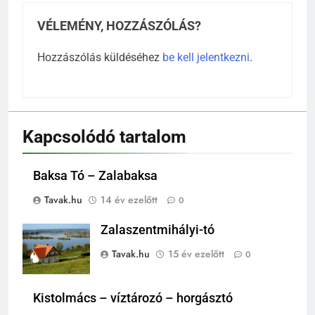
VÉLEMÉNY, HOZZÁSZÓLÁS?
Hozzászólás küldéséhez
be kell jelentkezni
.
Kapcsolódó tartalom
Baksa Tó – Zalabaksa
Tavak.hu
14 év ezelőtt
0
Zalaszentmihályi-tó
Tavak.hu
15 év ezelőtt
0
Kistolmács – víztározó – horgásztó