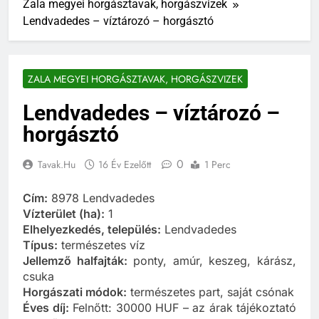
Zala megyei horgásztavak, horgászvizek
Lendvadedes – víztározó – horgásztó
ZALA MEGYEI HORGÁSZTAVAK, HORGÁSZVIZEK
Lendvadedes – víztározó –
horgásztó
0
Tavak.hu
16 Év Ezelőtt
1 Perc
Cím:
8978 Lendvadedes
Vízterület (ha):
1
Elhelyezkedés, település:
Lendvadedes
Típus:
természetes víz
Jellemző halfajták:
ponty, amúr, keszeg, kárász,
csuka
Horgászati módok:
természetes part, saját csónak
Éves díj:
Felnőtt: 30000 HUF – az árak tájékoztató