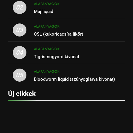
ALAPANYAGOK
02
Máj liquid
ALAPANYAGOK
03
CSL (kukoricacsíra likőr)
ALAPANYAGOK
04
Tigrismogyoró kivonat
ALAPANYAGOK
05
Bloodworm liquid (szúnyoglárva kivonat)
Új cikkek