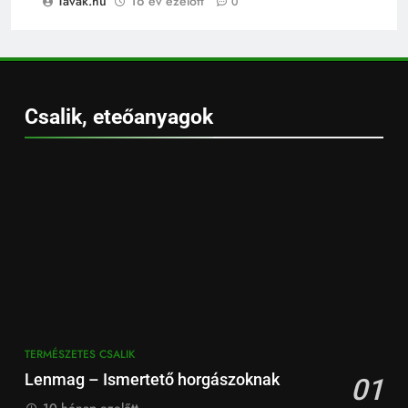
Tavak.hu
16 év ezelőtt
0
Csalik, eteőanyagok
TERMÉSZETES CSALIK
Lenmag – Ismertető horgászoknak
01
10 hónap ezelőtt