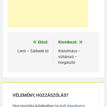
Előző:
Következő:
Bejegyzés
navigáció
Lenti – Sárberki tó
Kistolmács –
víztározó –
horgásztó
VÉLEMÉNY, HOZZÁSZÓLÁS?
Hozzászólás küldéséhez
be kell jelentkezni
.