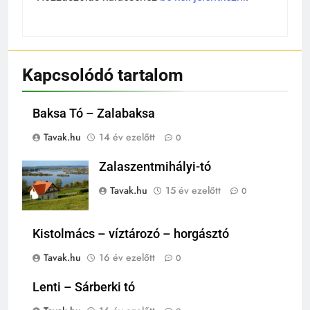
Kapcsolódó tartalom
Baksa Tó – Zalabaksa
Tavak.hu
14 év ezelőtt
0
Zalaszentmihályi-tó
Tavak.hu
15 év ezelőtt
0
Kistolmács – víztározó – horgásztó
Tavak.hu
16 év ezelőtt
0
Lenti – Sárberki tó