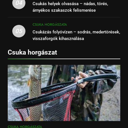
04
Csukás helyek olvasása – nádas, törés,
árnyékos szakaszok felismerése
CSUKA HORGÁSZATA
05
Csukázás folyóvízen – sodrás, medertörések,
visszaforgók kihasználása
Csuka horgászat
CSUKA HORGÁSZATA