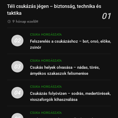
Téli csukázás jégen – biztonság, technika és
taktika
01
9 hónap ezelőtt
CSUKA HORGÁSZATA
02
Felszerelés a csukázáshoz – bot, orsó, előke,
zsinór
CSUKA HORGÁSZATA
03
Csukás helyek olvasása – nádas, törés,
árnyékos szakaszok felismerése
CSUKA HORGÁSZATA
04
Csukázás folyóvízen – sodrás, medertörések,
visszaforgók kihasználása
CSUKA HORGÁSZATA