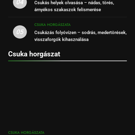
04
Csukás helyek olvasása – nádas, törés,
árnyékos szakaszok felismerése
CSUKA HORGÁSZATA
05
Csukázás folyóvízen – sodrás, medertörések,
visszaforgók kihasználása
Csuka horgászat
CSUKA HORGÁSZATA