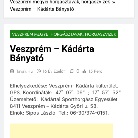
Veszprém megyei horgásztavak, horgászvizek
Veszprém – Kádárta Bányató
VESZPRÉM MEGYEI HORGÁSZTAVAK, HORGÁSZVIZEK
Veszprém – Kádárta
Bányató
0
Tavak.hu
16 Év Ezelőtt
15 Perc
Elhelyezkedése: Veszprém- Kádárta külterület.
GPS. Koordináták: 47˚ 07´ 06” ; 17˚ 57´ 52”
Üzemeltető: Kádártai Sporthorgász Egyesület
8411 Veszprém – Kádárta Győri u. 58.
Elnök: Sípos László Tel.: 06-30/374-0151.