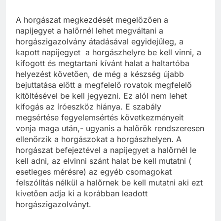
A horgászat megkezdését megelőzően a
napijegyet a halőrnél lehet megváltani a
horgászigazolvány átadásával egyidejűleg, a
kapott napijegyet a horgászhelyre be kell vinni, a
kifogott és megtartani kívánt halat a haltartóba
helyezést követően, de még a készség újabb
bejuttatása előtt a megfelelő rovatok megfelelő
kitöltésével be kell jegyezni. Ez alól nem lehet
kifogás az íróeszköz hiánya. E szabály
megsértése fegyelemsértés következményeit
vonja maga után,- ugyanis a halőrök rendszeresen
ellenőrzik a horgászokat a horgászhelyen. A
horgászat befejeztével a napijegyet a halőrnél le
kell adni, az elvinni szánt halat be kell mutatni (
esetleges mérésre) az egyéb csomagokat
felszólítás nélkül a halőrnek be kell mutatni aki ezt
kivetően adja ki a korábban leadott
horgászigazolványt.