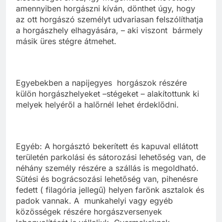
amennyiben horgászni kíván, dönthet úgy, hogy
az ott horgászó személyt udvariasan felszólíthatja
a horgászhely elhagyására, – aki viszont bármely
másik üres stégre átmehet.
Egyebekben a napijegyes horgászok részére
külön horgászhelyeket –stégeket – alakítottunk ki
melyek helyéről a halőrnél lehet érdeklődni.
Egyéb: A horgásztó bekerített és kapuval ellátott
területén parkolási és sátorozási lehetőség van, de
néhány személy részére a szállás is megoldható.
Sütési és bográcsozási lehetőség van, pihenésre
fedett ( filagória jellegű) helyen farönk asztalok és
padok vannak. A munkahelyi vagy egyéb
közösségek részére horgászversenyek