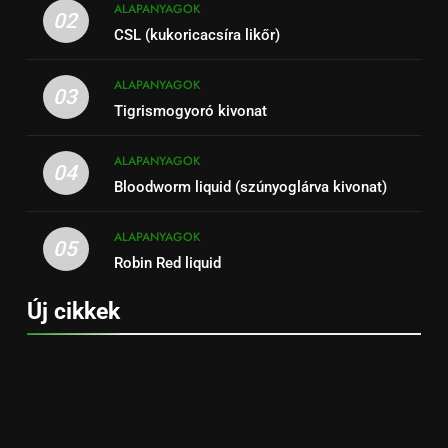
ALAPANYAGOK
02
CSL (kukoricacsíra likőr)
ALAPANYAGOK
03
Tigrismogyoró kivonat
ALAPANYAGOK
04
Bloodworm liquid (szúnyoglárva kivonat)
ALAPANYAGOK
05
Robin Red liquid
Új cikkek