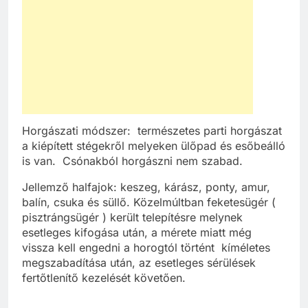
Horgászati módszer: természetes parti horgászat
a kiépített stégekről melyeken ülőpad és esőbeálló
is van. Csónakból horgászni nem szabad.
Jellemző halfajok: keszeg, kárász, ponty, amur,
balín, csuka és süllő. Közelmúltban feketesügér (
pisztrángsügér ) került telepítésre melynek
esetleges kifogása után, a mérete miatt még
vissza kell engedni a horogtól történt kíméletes
megszabadítása után, az esetleges sérülések
fertőtlenítő kezelését követően.