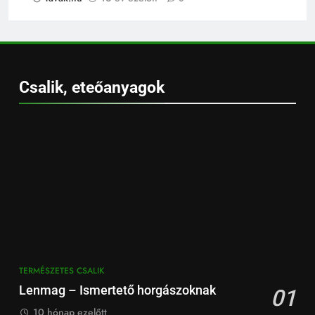
Csalik, eteőanyagok
TERMÉSZETES CSALIK
Lenmag – Ismertető horgászoknak
01
10 hónap ezelőtt