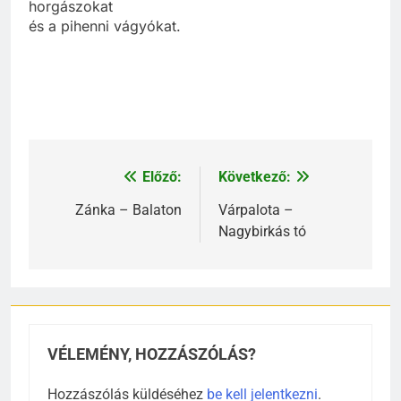
horgászokat
és a pihenni vágyókat.
Előző:
Következő:
Bejegyzés
navigáció
Zánka – Balaton
Várpalota –
Nagybirkás tó
VÉLEMÉNY, HOZZÁSZÓLÁS?
Hozzászólás küldéséhez
be kell jelentkezni
.