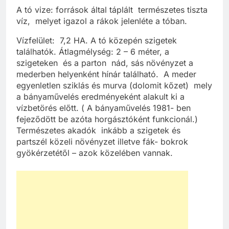
A tó vize: források által táplált természetes tiszta
víz, melyet igazol a rákok jelenléte a tóban.
Vízfelület: 7,2 HA. A tó közepén szigetek
találhatók. Átlagmélység: 2 – 6 méter, a
szigeteken és a parton nád, sás növényzet a
mederben helyenként hínár található. A meder
egyenletlen sziklás és murva (dolomit kőzet) mely
a bányaművelés eredményeként alakult ki a
vízbetörés előtt. ( A bányaművelés 1981- ben
fejeződött be azóta horgásztóként funkcionál.)
Természetes akadók inkább a szigetek és
partszél közeli növényzet illetve fák- bokrok
gyökérzetétől – azok közelében vannak.