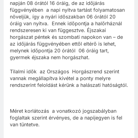
napján 08 órától 16 óráig, de az időjárás
függvényében a napi nyitva tartást folyamatosan
növeljük, így a nyári időszakban 06 órától 20
óráig van nyitva. Ennek időpontja a halőrháznál
rendszeresen ki van függesztve. Éjszakai
horgászat péntek és szombati napokon van – de
az időjárás függvényében ettől eltérő is lehet,
melynek időpontja 20 órától 06 óráig tart,
gyermek éjszaka nem horgászhat.
Tilalmi idők az Országos Horgászrend szerint
vannak megállapítva kivétel a ponty melyre
rendszerint feloldást kérünk a halászati hatóságtól.
Méret korlátozás a vonatkozó jogszabályban
foglaltak szerint érvényes, de a napijegyen is fel
van tüntetve.