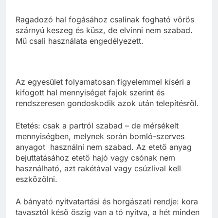
Ragadozó hal fogásához csalinak fogható vörös
szárnyú keszeg és küsz, de elvinni nem szabad.
Mű csali használata engedélyezett.
Az egyesület folyamatosan figyelemmel kíséri a
kifogott hal mennyiséget fajok szerint és
rendszeresen gondoskodik azok után telepítésről.
Etetés: csak a partról szabad – de mérsékelt
mennyiségben, melynek során bomló-szerves
anyagot használni nem szabad. Az etető anyag
bejuttatásához etető hajó vagy csónak nem
használható, azt rakétával vagy csúzlival kell
eszközölni.
A bányató nyitvatartási és horgászati rendje: kora
tavasztól késő őszig van a tó nyitva, a hét minden