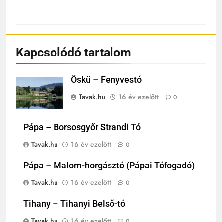
Kapcsolódó tartalom
Öskü – Fenyvestó
Tavak.hu
16 év ezelőtt
0
Pápa – Borsosgyőr Strandi Tó
Tavak.hu
16 év ezelőtt
0
Pápa – Malom-horgásztó (Pápai Tófogadó)
Tavak.hu
16 év ezelőtt
0
Tihany – Tihanyi Belső-tó
Tavak.hu
16 év ezelőtt
0