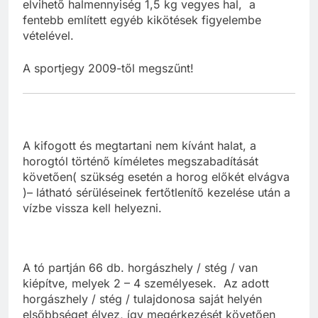
elvihető halmennyiség 1,5 kg vegyes hal, a
fentebb említett egyéb kikötések figyelembe
vételével.
A sportjegy 2009-től megszűnt!
A kifogott és megtartani nem kívánt halat, a
horogtól történő kíméletes megszabadítását
követően( szükség esetén a horog előkét elvágva
)– látható sérüléseinek fertőtlenítő kezelése után a
vízbe vissza kell helyezni.
A tó partján 66 db. horgászhely / stég / van
kiépítve, melyek 2 – 4 személyesek. Az adott
horgászhely / stég / tulajdonosa saját helyén
elsőbbséget élvez, így megérkezését követően