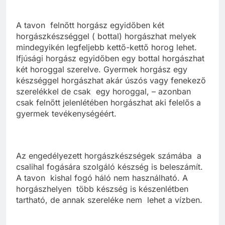
A tavon felnőtt horgász egyidőben két
horgászkészséggel ( bottal) horgászhat melyek
mindegyikén legfeljebb kettő-kettő horog lehet.
Ifjúsági horgász egyidőben egy bottal horgászhat
két horoggal szerelve. Gyermek horgász egy
készséggel horgászhat akár úszós vagy fenekező
szerelékkel de csak egy horoggal, – azonban
csak felnőtt jelenlétében horgászhat aki felelős a
gyermek tevékenységéért.
Az engedélyezett horgászkészségek számába a
csalihal fogására szolgáló készség is beleszámít.
A tavon kishal fogó háló nem használható. A
horgászhelyen több készség is készenlétben
tartható, de annak szereléke nem lehet a vízben.