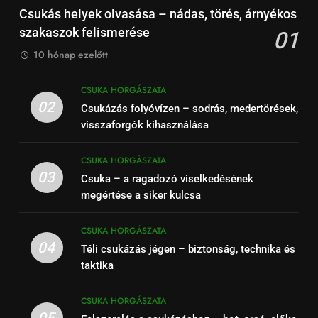
Csukás helyek olvasása – nádas, törés, árnyékos
szakaszok felismerése
01
10 hónap ezelőtt
CSUKA HORGÁSZATA
02
Csukázás folyóvízen – sodrás, medertörések,
visszaforgók kihasználása
CSUKA HORGÁSZATA
03
Csuka – a ragadozó viselkedésének
megértése a siker kulcsa
CSUKA HORGÁSZATA
04
Téli csukázás jégen – biztonság, technika és
taktika
CSUKA HORGÁSZATA
05