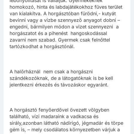
lebonyolítását is vállaljuk. Gyermekeknek
homokozó, hinta és labdajátékokhoz füves terület
van kialakítva. A horgásztóban fürödni,- kutyát
bevinni vagy a vízbe szennyező anyagot dobni –
engedni, bármilyen módon a vizet szennyezni a
horgászatot és a pihenést hangoskodással
zavarni nem szabad. Gyermek csak felnőttel
tartózkodhat a horgásztónál.
A halőrháznál nem csak a horgászni
szándékozóknak, de a látogatóknak is be kell
jelentkezni érkezés és távozáskor egyaránt.
A horgásztó fenyőerdővel övezett völgyben
található, vízi madaraink a vadkacsa és
sirály,azonban látható nádirigó, jégmadár és törpe
gém is, – mely csodálatos környezetben várjuk a