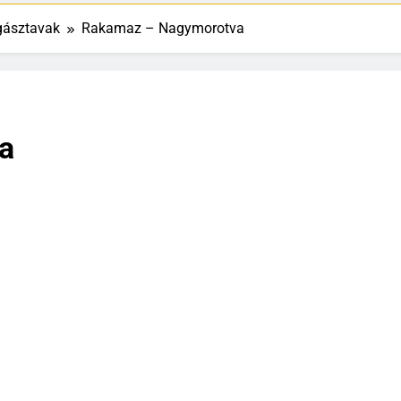
gásztavak
Rakamaz – Nagymorotva
a