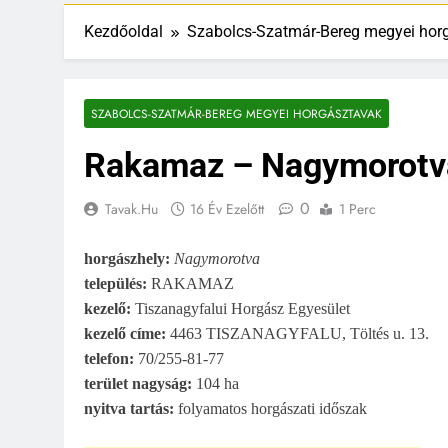
Kezdőoldal
Szabolcs-Szatmár-Bereg megyei hor
SZABOLCS-SZATMÁR-BEREG MEGYEI HORGÁSZTAVAK
Rakamaz – Nagymorotv
0
Tavak.hu
16 Év Ezelőtt
1 Perc
horgászhely:
Nagymorotva
település:
RAKAMAZ
kezelő:
Tiszanagyfalui Horgász Egyesület
kezelő címe:
4463 TISZANAGYFALU, Töltés u. 13.
telefon:
70/255-81-77
terület nagyság:
104 ha
nyitva tartás:
folyamatos horgászati időszak