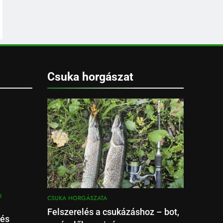
Csuka horgászat
I
CSUKA HORGÁSZATA
Felszerelés a csukázáshoz – bot,
 és