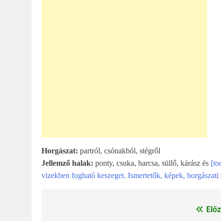
Horgászat:
partról, csónakból, stégről
Jellemző halak:
ponty, csuka, harcsa, süllő, kárász és
[to
vizekben fogható keszeget. Ismertetők, képek, horgászati 
Előz
Bejegyzés