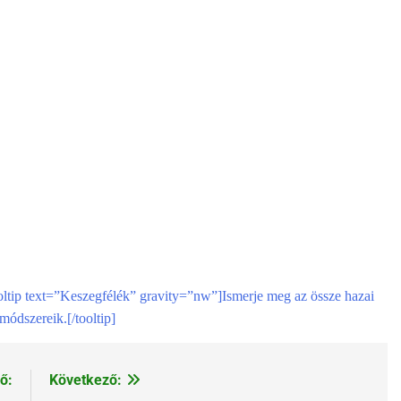
oltip text=”Keszegfélék” gravity=”nw”]Ismerje meg az össze hazai
módszereik.[/tooltip]
ő:
Következő: