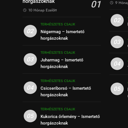
horgászoknak
01
9 Hónap
10 Hónap Ezelőtt
02
TERMÉSZETES CSALIK
02
Négermag – Ismertető
horgászoknak
03
TERMÉSZETES CSALIK
03
Juharmag – Ismertető
04
horgászoknak
TERMÉSZETES CSALIK
04
05
Csicseriborsó – Ismertető
horgászoknak
TERMÉSZETES CSALIK
05
Kukorica őrlemény – Ismertető
horgászoknak