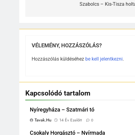
navigáció
Szabolcs – Kis-Tisza holt
VÉLEMÉNY, HOZZÁSZÓLÁS?
Hozzászólás küldéséhez
be kell jelentkezni
.
Kapcsolódó tartalom
Nyíregyháza – Szatmári tó
Tavak.hu
14 Év Ezelőtt
0
Csokaly Horgásztó – Nyírmada