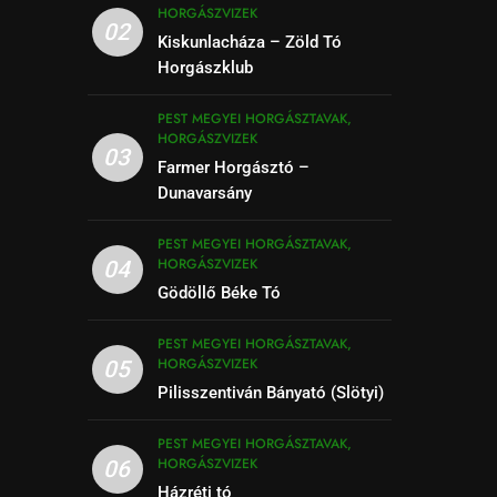
HORGÁSZVIZEK
02
Kiskunlacháza – Zöld Tó
Horgászklub
PEST MEGYEI HORGÁSZTAVAK,
HORGÁSZVIZEK
03
Farmer Horgásztó –
Dunavarsány
PEST MEGYEI HORGÁSZTAVAK,
HORGÁSZVIZEK
04
Gödöllő Béke Tó
PEST MEGYEI HORGÁSZTAVAK,
HORGÁSZVIZEK
05
Pilisszentiván Bányató (Slötyi)
PEST MEGYEI HORGÁSZTAVAK,
HORGÁSZVIZEK
06
Házréti tó