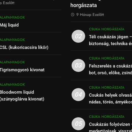
 Ezelőtt
horgászata
9 Hónap Ezelőtt
ALAPANYAGOK
Máj liquid
CSUKA HORGÁSZATA
02
Téli csukázás jégen 
ALAPANYAGOK
biztonság, technika é
CSL (kukoricacsíra likőr)
CSUKA HORGÁSZATA
ALAPANYAGOK
03
Felszerelés a csukáz
Tigrismogyoró kivonat
bot, orsó, előke, zsin
ALAPANYAGOK
CSUKA HORGÁSZATA
Bloodworm liquid
04
Csukás helyek olvasá
(szúnyoglárva kivonat)
nádas, törés, árnyéko
szakaszok felismeré
CSUKA HORGÁSZATA
05
Csukázás folyóvízen 
medertörések, vissza