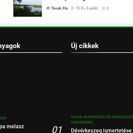
Tavak.hu
15 Év Ezelőtt
0
nyagok
Új cikkek
HALAK ISMERTETÉSE ÉS HORGÁSZAT
GOK
MÓDSZEREIK
pa melasz
01
Dévérkeszeg ismertetése