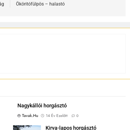
ág
Ököritófülpös – halastó
Nagykállói horgásztó
Tavak.hu
14 Év Ezelőtt
0
Kirva-lapos horgásztó