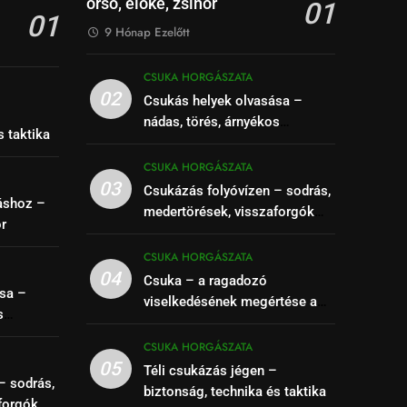
orsó, előke, zsinór
01
01
9 Hónap Ezelőtt
CSUKA HORGÁSZATA
02
Csukás helyek olvasása –
–
nádas, törés, árnyékos
s taktika
szakaszok felismerése
CSUKA HORGÁSZATA
03
Csukázás folyóvízen – sodrás,
áshoz –
medertörések, visszaforgók
ór
kihasználása
CSUKA HORGÁSZATA
04
Csuka – a ragadozó
sa –
viselkedésének megértése a
s
siker kulcsa
se
CSUKA HORGÁSZATA
05
Téli csukázás jégen –
– sodrás,
biztonság, technika és taktika
forgók