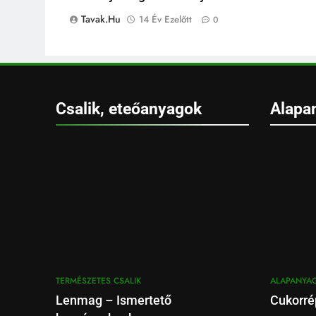
Tavak.hu
14 Év Ezelőtt
0
Csalik, eteőanyagok
Alapa
TERMÉSZETES CSALIK
ALAPANYA
Lenmag – Ismertető
Cukorré