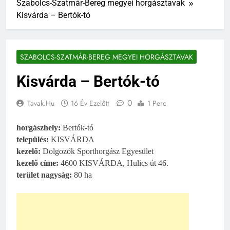
Szabolcs-Szatmár-Bereg megyei horgásztavak
Kisvárda – Bertók-tó
SZABOLCS-SZATMÁR-BEREG MEGYEI HORGÁSZTAVAK
Kisvárda – Bertók-tó
0
Tavak.hu
16 Év Ezelőtt
1 Perc
horgászhely:
Bertók-tó
település:
KISVÁRDA
kezelő:
Dolgozók Sporthorgász Egyesület
kezelő címe:
4600 KISVÁRDA, Hulics út 46.
terület nagyság:
80 ha