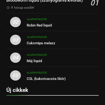
Bloodworm liquid (szúnyoglárva kivonat)
01
9 hónap ezelőtt
ALAPANYAGOK
02
Robin Red liquid
ALAPANYAGOK
03
Cukorrépa melasz
ALAPANYAGOK
04
Máj liquid
ALAPANYAGOK
05
CSL (kukoricacsíra likőr)
Új cikkek