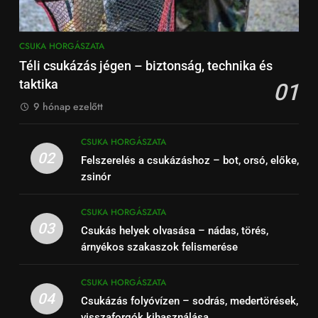
CSUKA HORGÁSZATA
Téli csukázás jégen – biztonság, technika és
taktika
01
9 hónap ezelőtt
CSUKA HORGÁSZATA
02
Felszerelés a csukázáshoz – bot, orsó, előke,
zsinór
CSUKA HORGÁSZATA
03
Csukás helyek olvasása – nádas, törés,
árnyékos szakaszok felismerése
CSUKA HORGÁSZATA
04
Csukázás folyóvízen – sodrás, medertörések,
visszaforgók kihasználása