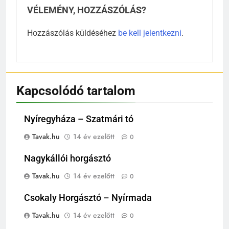
VÉLEMÉNY, HOZZÁSZÓLÁS?
Hozzászólás küldéséhez
be kell jelentkezni
.
Kapcsolódó tartalom
Nyíregyháza – Szatmári tó
Tavak.hu
14 év ezelőtt
0
Nagykállói horgásztó
Tavak.hu
14 év ezelőtt
0
Csokaly Horgásztó – Nyírmada
Tavak.hu
14 év ezelőtt
0