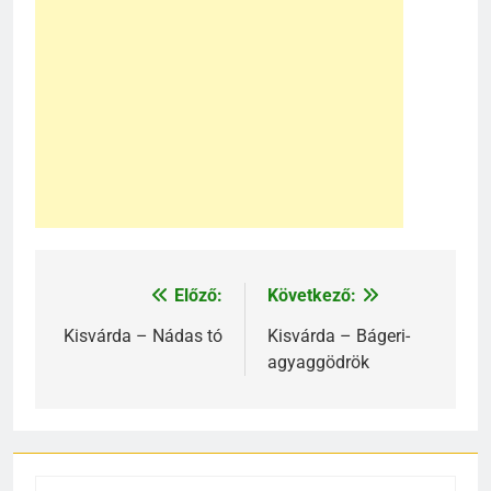
Előző:
Következő:
Bejegyzés
navigáció
Kisvárda – Nádas tó
Kisvárda – Bágeri-
agyaggödrök