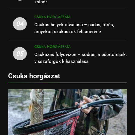
zsinór
CSUKA HORGÁSZATA
04
Csukás helyek olvasása – nádas, törés,
árnyékos szakaszok felismerése
CSUKA HORGÁSZATA
05
Csukázás folyóvízen – sodrás, medertörések,
visszaforgók kihasználása
Csuka horgászat