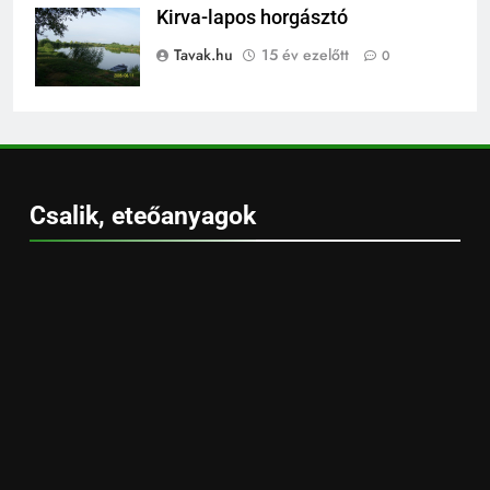
Kirva-lapos horgásztó
Tavak.hu
15 év ezelőtt
0
Csalik, eteőanyagok