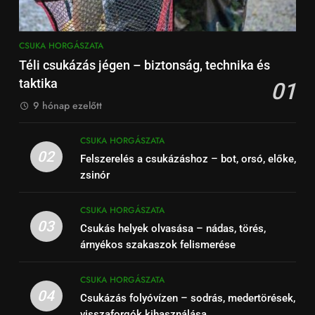
CSUKA HORGÁSZATA
Téli csukázás jégen – biztonság, technika és
taktika
01
9 hónap ezelőtt
CSUKA HORGÁSZATA
02
Felszerelés a csukázáshoz – bot, orsó, előke,
zsinór
CSUKA HORGÁSZATA
03
Csukás helyek olvasása – nádas, törés,
árnyékos szakaszok felismerése
CSUKA HORGÁSZATA
04
Csukázás folyóvízen – sodrás, medertörések,
visszaforgók kihasználása