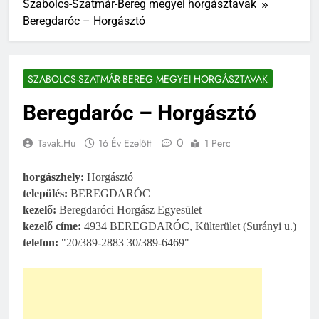
Szabolcs-Szatmár-Bereg megyei horgásztavak
Beregdaróc – Horgásztó
SZABOLCS-SZATMÁR-BEREG MEGYEI HORGÁSZTAVAK
Beregdaróc – Horgásztó
0
Tavak.hu
16 Év Ezelőtt
1 Perc
horgászhely:
Horgásztó
település:
BEREGDARÓC
kezelő:
Beregdaróci Horgász Egyesület
kezelő címe:
4934 BEREGDARÓC, Külterület (Surányi u.)
telefon:
"20/389-2883 30/389-6469"