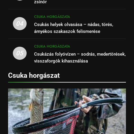
zsinór
CSUKA HORGÁSZATA
04
Csukás helyek olvasása – nádas, törés,
árnyékos szakaszok felismerése
CSUKA HORGÁSZATA
05
Csukázás folyóvízen – sodrás, medertörések,
visszaforgók kihasználása
Csuka horgászat