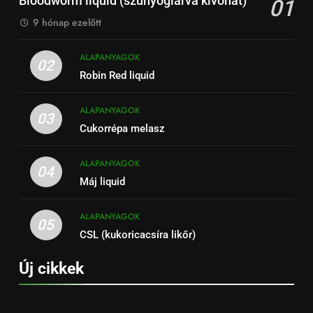
Bloodworm liquid (szúnyoglárva kivonat)
01
9 hónap ezelőtt
ALAPANYAGOK
02
Robin Red liquid
ALAPANYAGOK
03
Cukorrépa melasz
ALAPANYAGOK
04
Máj liquid
ALAPANYAGOK
05
CSL (kukoricacsíra likőr)
Új cikkek