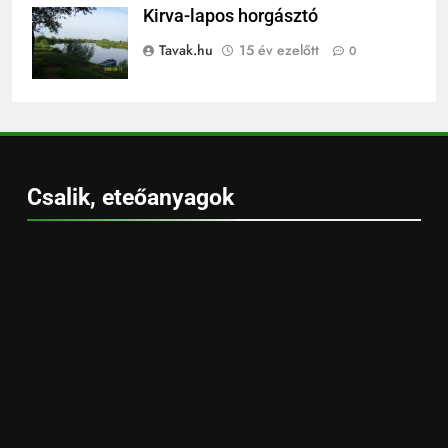
Kirva-lapos horgásztó
Tavak.hu
15 év ezelőtt
0
Csalik, eteőanyagok