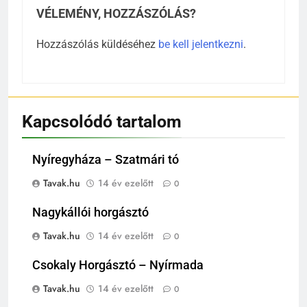
VÉLEMÉNY, HOZZÁSZÓLÁS?
Hozzászólás küldéséhez
be kell jelentkezni
.
Kapcsolódó tartalom
Nyíregyháza – Szatmári tó
Tavak.hu
14 év ezelőtt
0
Nagykállói horgásztó
Tavak.hu
14 év ezelőtt
0
Csokaly Horgásztó – Nyírmada
Tavak.hu
14 év ezelőtt
0