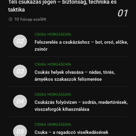
Téli csukázás jégen – biztonság, technika és
taktika
01
10 hónap ezelőtt
CSUKA HORGÁSZATA
02
Felszerelés a csukázáshoz – bot, orsó, előke,
zsinór
CSUKA HORGÁSZATA
03
Csukás helyek olvasása – nádas, törés,
árnyékos szakaszok felismerése
CSUKA HORGÁSZATA
04
Csukázás folyóvízen – sodrás, medertörések,
visszaforgók kihasználása
CSUKA HORGÁSZATA
05
Csuka – a ragadozó viselkedésének