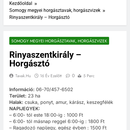
Kezdőoldal
Somogy megyei horgásztavak, horgászvizek
Rinyaszentkirály – Horgásztó
SOMOGY MEGYEI HORGÁSZTAVAK, HORGÁSZVIZEK
Rinyaszentkirály –
Horgásztó
0
Tavak.hu
16 Év Ezelőtt
5 Perc
Információ:
06-70/457-6502
Terület:
23 ha
Halak:
csuka, ponyt, amur, kárász, keszegfélék
NAPIJEGYEK:
– 6:00- tól este 18:00-ig : 1000 Ft
– 6:00- tól másnap reggel 6:00-ig : 1800 Ft
– Ragadozó napijegy, egész évben : 1500 Ft