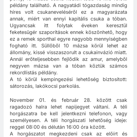
példány található. A nagyatádi tógazdaság mindig
híres volt csukaneveléséről ez a magyarázata
annak, miért van ennyi kapitális csuka a tóban.
Ugyancsak itt folytak éveken keresztül
feketesügér szaporítások ennek köszönhető, hogy
ez a remek sporthal egyre nagyobb mennyiségben
fogható itt. Süllőből 10 mázsa körül lehet az
állomány, kissé visszaszorult a csukainvázió miatt.
Annál erőteljesebben fejlődik az amur, amelyből
negyven mázsa van a tóban köztük számos
rekordlistás példány.
A tó körül kempingezési lehetőség biztosított:
sátorozás, lakókocsi parkolás.
November 01. és február 28. között csak
ragadozó halra lehet napijegyet váltani. A téli
horgászatra be kell jelentkezni telefonon, vagy
személyesen. A téli horgászati lehetőség ideje:
reggel 08:00 és délután 16:00 óra között.
A horgászatot megkezdeni csak az előírt és