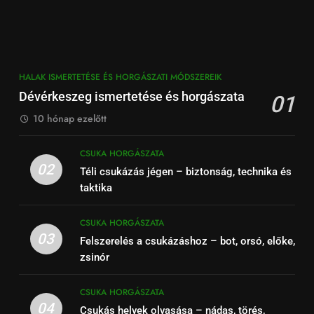
HALAK ISMERTETÉSE ÉS HORGÁSZATI MÓDSZEREIK
Dévérkeszeg ismertetése és horgászata
01
10 hónap ezelőtt
CSUKA HORGÁSZATA
02
Téli csukázás jégen – biztonság, technika és
taktika
CSUKA HORGÁSZATA
03
Felszerelés a csukázáshoz – bot, orsó, előke,
zsinór
CSUKA HORGÁSZATA
04
Csukás helyek olvasása – nádas, törés,