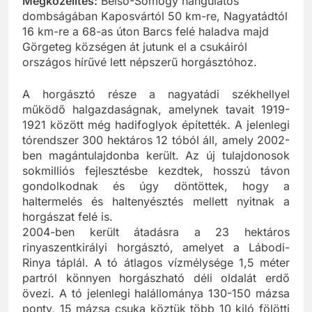
Megközelítés:
Belső-Somogy hangulatos
dombságában Kaposvártól 50 km-re, Nagyatádtól
16 km-re a 68-as úton Barcs felé haladva majd
Görgeteg községen át jutunk el a csukáiról
országos hírűvé lett népszerű horgásztóhoz.
A horgásztó része a nagyatádi székhellyel
működő halgazdaságnak, amelynek tavait 1919-
1921 között még hadifoglyok építették. A jelenlegi
tórendszer 300 hektáros 12 tóból áll, amely 2002-
ben magántulajdonba került. Az új tulajdonosok
sokmilliós fejlesztésbe kezdtek, hosszú távon
gondolkodnak és úgy döntöttek, hogy a
haltermelés és haltenyésztés mellett nyitnak a
horgászat felé is.
2004-ben került átadásra a 23 hektáros
rinyaszentkirályi horgásztó, amelyet a Lábodi-
Rinya táplál. A tó átlagos vízmélysége 1,5 méter
partról könnyen horgászható déli oldalát erdő
övezi. A tó jelenlegi halállománya 130-150 mázsa
ponty, 15 mázsa csuka köztük több 10 kiló fölötti