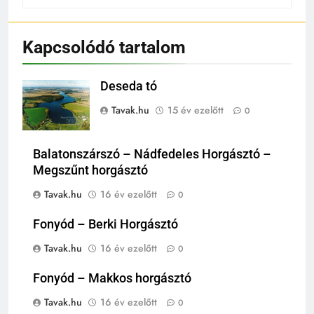
Kapcsolódó tartalom
Deseda tó
Tavak.hu
15 év ezelőtt
0
Balatonszárszó – Nádfedeles Horgásztó –
Megszűnt horgásztó
Tavak.hu
16 év ezelőtt
0
Fonyód – Berki Horgásztó
Tavak.hu
16 év ezelőtt
0
Fonyód – Makkos horgásztó
Tavak.hu
16 év ezelőtt
0