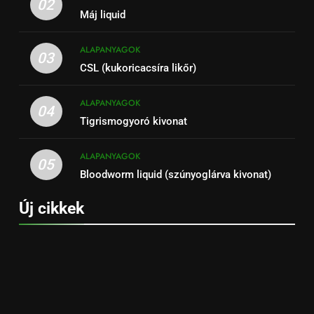
02
Máj liquid
ALAPANYAGOK
03
CSL (kukoricacsíra likőr)
ALAPANYAGOK
04
Tigrismogyoró kivonat
ALAPANYAGOK
05
Bloodworm liquid (szúnyoglárva kivonat)
Új cikkek