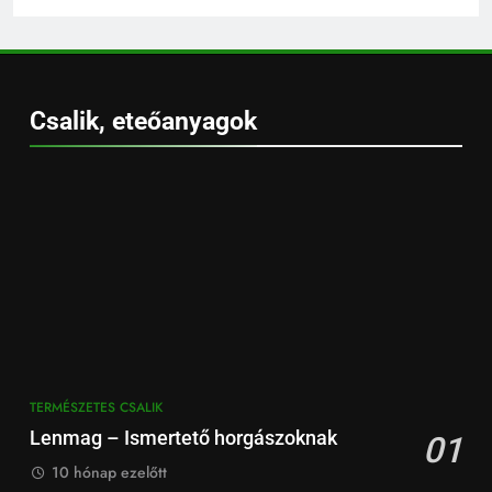
Csalik, eteőanyagok
TERMÉSZETES CSALIK
Lenmag – Ismertető horgászoknak
01
10 hónap ezelőtt