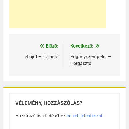
Előző:
Következő:
Bejegyzés
navigáció
Siójut – Halastó
Pogányszentpéter –
Horgásztó
VÉLEMÉNY, HOZZÁSZÓLÁS?
Hozzászólás küldéséhez
be kell jelentkezni
.