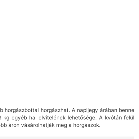
db horgászbottal horgászhat. A napijegy árában benne
3 kg egyéb hal elvitelének lehetősége. A kvótán felül
ezőbb áron vásárolhatják meg a horgászok.