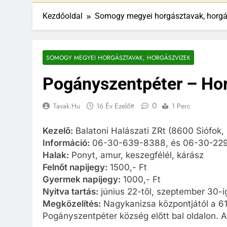
Kezdőoldal
Somogy megyei horgásztavak, horgá
SOMOGY MEGYEI HORGÁSZTAVAK, HORGÁSZVIZEK
Pogányszentpéter – Ho
0
Tavak.hu
16 Év Ezelőtt
1 Perc
Kezelő:
Balatoni Halászati ZRt (8600 Siófok,
Információ:
06-30-639-8388, és 06-30-22
Halak:
Ponyt, amur, keszegfélél, kárász
Felnőt napijegy:
1500,- Ft
Gyermek napijegy:
1000,- Ft
Nyitva tartás:
június 22-től, szeptember 30-i
Megközelítés:
Nagykanizsa központjától a 61
Pogányszentpéter község előtt bal oldalon. A t