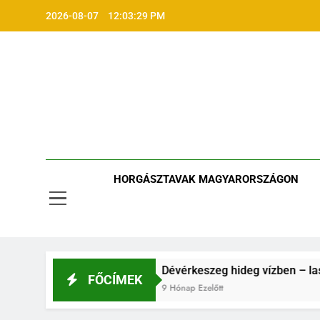
Ugrás
2026-08-07
12:03:30 PM
a
tartalomra
HORGÁSZTAVAK MAGYARORSZÁGON
a hideg vízben
Dévérkeszeg hideg vízben – lassú, de ki
FŐCÍMEK
9 Hónap Ezelőtt