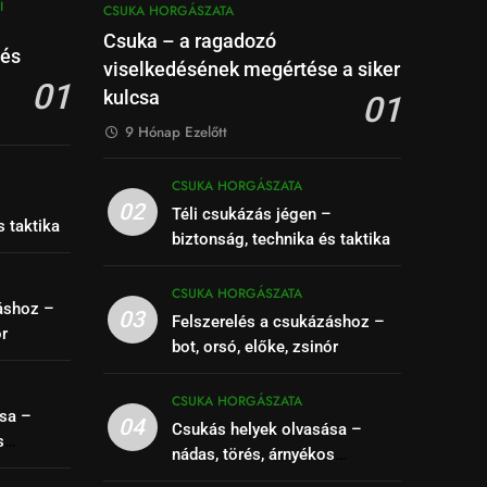
I
CSUKA HORGÁSZATA
Csuka – a ragadozó
 és
viselkedésének megértése a siker
01
kulcsa
01
9 Hónap Ezelőtt
CSUKA HORGÁSZATA
–
02
Téli csukázás jégen –
s taktika
biztonság, technika és taktika
CSUKA HORGÁSZATA
áshoz –
03
Felszerelés a csukázáshoz –
ór
bot, orsó, előke, zsinór
CSUKA HORGÁSZATA
sa –
04
Csukás helyek olvasása –
s
nádas, törés, árnyékos
se
szakaszok felismerése