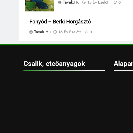
Tavak.hu
15 Év Ezelőtt
0
Fonyód – Berki Horgásztó
Tavak.hu
16 Év Ezelőtt
0
Csalik, eteőanyagok
Alapa