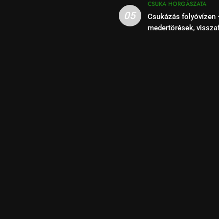
CSUKA HORGÁSZATA
05
Csukázás folyóvízen 
medertörések, vissza
kihasználása