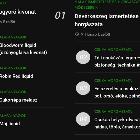
HALAK ISMERTETÉSE ÉS HORGÁSZAT
GOK
MÓDSZEREIK
ogyoró kivonat
01
Dévérkeszeg ismertetése
 Ezelőtt
horgászata
9 Hónap Ezelőtt
ALAPANYAGOK
Bloodworm liquid
CSUKA HORGÁSZATA
(szúnyoglárva kivonat)
02
Téli csukázás jégen 
biztonság, technika é
ALAPANYAGOK
Robin Red liquid
CSUKA HORGÁSZATA
03
Felszerelés a csukáz
ALAPANYAGOK
bot, orsó, előke, zsin
Cukorrépa melasz
CSUKA HORGÁSZATA
ALAPANYAGOK
04
Csukás helyek olvasá
Máj liquid
nádas, törés, árnyéko
szakaszok felismeré