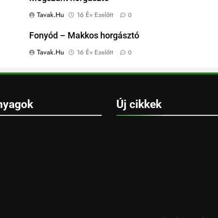
Tavak.hu
16 Év Ezelőtt
0
Fonyód – Makkos horgásztó
Tavak.hu
16 Év Ezelőtt
0
nyagok
Új cikkek