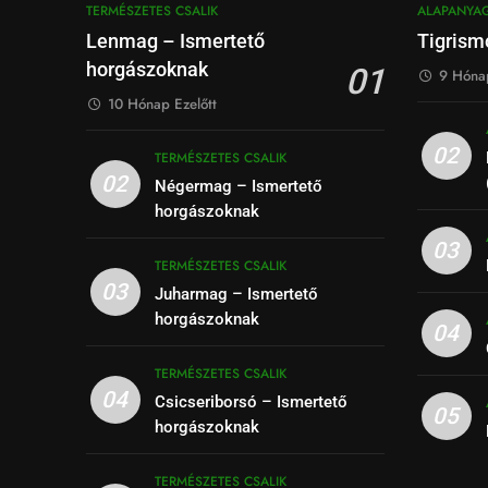
TERMÉSZETES CSALIK
ALAPANYA
Lenmag – Ismertető
Tigrism
horgászoknak
01
9 Hónap
10 Hónap Ezelőtt
02
TERMÉSZETES CSALIK
02
Négermag – Ismertető
horgászoknak
03
TERMÉSZETES CSALIK
03
Juharmag – Ismertető
horgászoknak
04
TERMÉSZETES CSALIK
04
Csicseriborsó – Ismertető
05
horgászoknak
TERMÉSZETES CSALIK