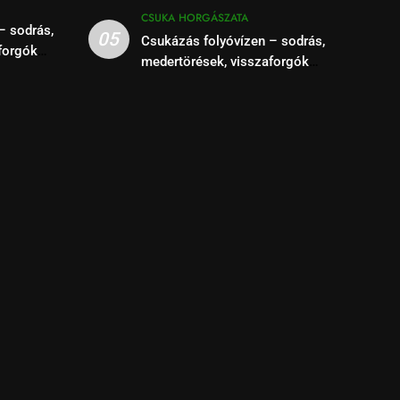
CSUKA HORGÁSZATA
– sodrás,
05
Csukázás folyóvízen – sodrás,
forgók
medertörések, visszaforgók
kihasználása