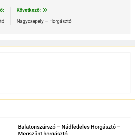
ő:
Következő:
tó
Nagycsepely – Horgásztó
Balatonszárszó – Nádfedeles Horgásztó –
Megszűnt horgásztó