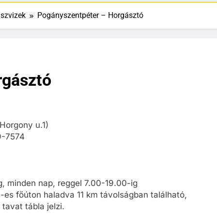
szvizek
Pogányszentpéter – Horgásztó
rgásztó
 Horgony u.1)
9-7574
g, minden nap, reggel 7.00-19.00-ig
-es főúton haladva 11 km távolságban található,
avat tábla jelzi.