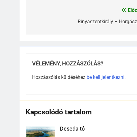
Előz
Bejegyzés
navigáció
Rinyaszentkirály – Horgász
VÉLEMÉNY, HOZZÁSZÓLÁS?
Hozzászólás küldéséhez
be kell jelentkezni
.
Kapcsolódó tartalom
Deseda tó