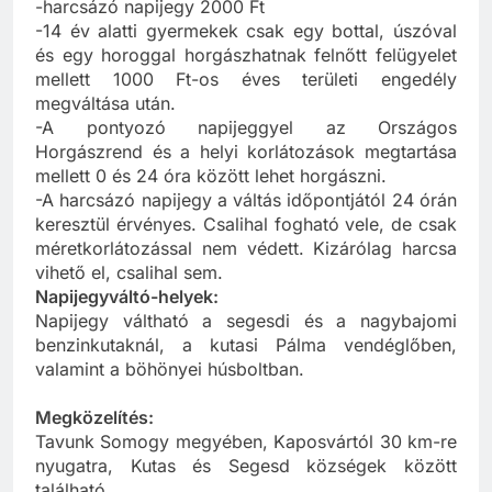
-harcsázó napijegy 2000 Ft
-14 év alatti gyermekek csak egy bottal, úszóval
és egy horoggal horgászhatnak felnőtt felügyelet
mellett 1000 Ft-os éves területi engedély
megváltása után.
-A pontyozó napijeggyel az Országos
Horgászrend és a helyi korlátozások megtartása
mellett 0 és 24 óra között lehet horgászni.
-A harcsázó napijegy a váltás időpontjától 24 órán
keresztül érvényes. Csalihal fogható vele, de csak
méretkorlátozással nem védett. Kizárólag harcsa
vihető el, csalihal sem.
Napijegyváltó-helyek:
Napijegy váltható a segesdi és a nagybajomi
benzinkutaknál, a kutasi Pálma vendéglőben,
valamint a böhönyei húsboltban.
Megközelítés:
Tavunk Somogy megyében, Kaposvártól 30 km-re
nyugatra, Kutas és Segesd községek között
található.