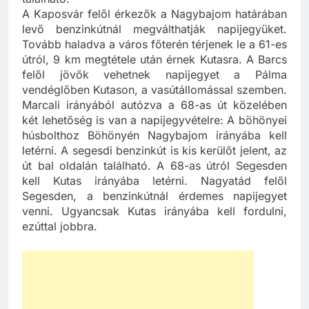
A Kaposvár felől érkezők a Nagybajom határában
levő benzinkútnál megválthatják napijegyüket.
Tovább haladva a város főterén térjenek le a 61-es
útról, 9 km megtétele után érnek Kutasra. A Barcs
felől jövők vehetnek napijegyet a Pálma
vendéglőben Kutason, a vasútállomással szemben.
Marcali irányából autózva a 68-as út közelében
két lehetőség is van a napijegyvételre: A böhönyei
húsbolthoz Böhönyén Nagybajom irányába kell
letérni. A segesdi benzinkút is kis kerülőt jelent, az
út bal oldalán található. A 68-as útról Segesden
kell Kutas irányába letérni. Nagyatád felől
Segesden, a benzinkútnál érdemes napijegyet
venni. Ugyancsak Kutas irányába kell fordulni,
ezúttal jobbra.