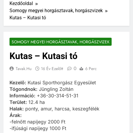
Kezdőoldal
Somogy megyei horgásztavak, horgászvizek
Kutas – Kutasi tó
SOMOGY MEGYEI HORGÁSZTAVAK, HORGÁSZVIZEK
Kutas – Kutasi tó
0
Tavak.hu
16 Év Ezelőtt
6 Perc
Kezelő:
Kutasi Sporthorgász Egyesület
Tógondnok:
Jüngling Zoltán
Információ:
+36-30-314-51-31
Terület:
12.4 ha
Halak:
ponty, amur, harcsa, keszegfélék
Árak:
-felnőtt napijegy 2000 Ft
-ifjúsági napijegy 1000 Ft