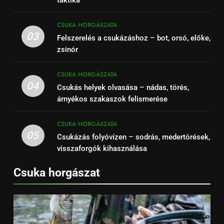
CSUKA HORGÁSZATA
03
Felszerelés a csukázáshoz – bot, orsó, előke,
zsinór
CSUKA HORGÁSZATA
04
Csukás helyek olvasása – nádas, törés,
árnyékos szakaszok felismerése
CSUKA HORGÁSZATA
05
Csukázás folyóvízen – sodrás, medertörések,
visszaforgók kihasználása
Csuka horgászat