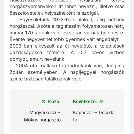
horgászversenyeken itt lehet nevezni, illetve más
összejövetelek helyszíneként is szolgál.
Egyesületünk 1973-ban alakult, alig néhány
horgásszal. Azóta a taglétszám folyamatosan nőtt,
immár 170 tagunk van, és sokan várnak belépésre.
Évente negyvennél több gyermek vált engedélyt.
2003-ban elkészült az új nevelőtó, a telepítések
gazdaságossá tételére. A 0.7 ha-os vízben
pontyot, amurt nevelünk.
2004 óta főállású tógondnokunk van, Jüngling
Zoltán személyében. A napijeggyel horgászók
szinte biztosan találkoznak vele.
Előző:
Következő:
Bejegyzés
navigáció
Magyarkeszi –
Kaposvár – Deseda-
Mókus horgásztó
tó