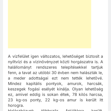
A vízfelület igen változatos, lehetőséget biztosít a
nyíltvízi és a vízinövényzet közti horgászatra is. A
halállományt rendszeres telepítésekkel tartjuk
fenn, a tavat az utóbbi 30 évben nem halászták le,
a meder adottságai ezt nem tették lehetővé.
Mindez kapitális pontyok, amurok, harcsák,
keszegek fogási esélyét kínálja. Olyan lehetőség
ez, amivel eddig is sokan éltek, 78 kilós harcsa,
23 kg-os ponty, 22 kg-os amur is került itt
horogra.
Halászházunk többször felújításra került,