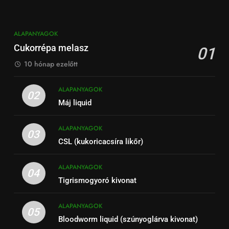
ALAPANYAGOK
Cukorrépa melasz
01
10 hónap ezelőtt
ALAPANYAGOK
02
Máj liquid
ALAPANYAGOK
03
CSL (kukoricacsíra likőr)
ALAPANYAGOK
04
Tigrismogyoró kivonat
ALAPANYAGOK
05
Bloodworm liquid (szúnyoglárva kivonat)