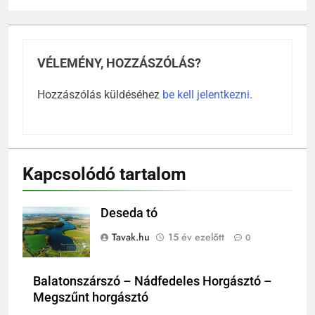
VÉLEMÉNY, HOZZÁSZÓLÁS?
Hozzászólás küldéséhez
be kell jelentkezni
.
Kapcsolódó tartalom
Deseda tó
Tavak.hu
15 év ezelőtt
0
Balatonszárszó – Nádfedeles Horgásztó –
Megszűnt horgásztó