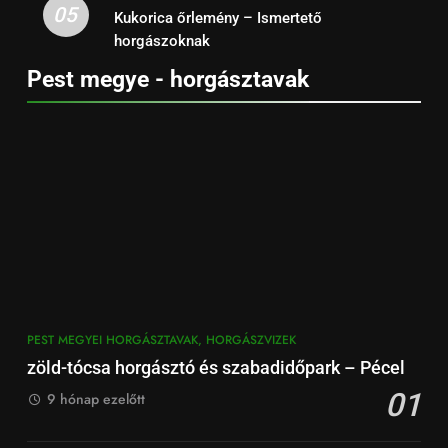
05
Kukorica őrlemény – Ismertető
horgászoknak
Pest megye - horgásztavak
PEST MEGYEI HORGÁSZTAVAK, HORGÁSZVIZEK
zöld-tócsa horgásztó és szabadidőpark – Pécel
01
9 hónap ezelőtt