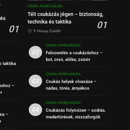
I
CSUKA HORGÁSZATA
Téli csukázás jégen – biztonság,
 és
technika és taktika
01
01
9 Hónap Ezelőtt
CSUKA HORGÁSZATA
02
Felszerelés a csukázáshoz –
–
bot, orsó, előke, zsinór
s taktika
CSUKA HORGÁSZATA
03
Csukás helyek olvasása –
áshoz –
nádas, törés, árnyékos
ór
szakaszok felismerése
CSUKA HORGÁSZATA
04
Csukázás folyóvízen – sodrás,
sa –
medertörések, visszaforgók
s
kihasználása
se