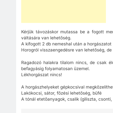
Kérjük távozáskor mutassa be a fogott me
váltására van lehetőség.
A kifogott 2 db nemeshal után a horgászatot be
Horogról visszaengedésre van lehetőség, de a
Ragadozó halakra tilalom nincs, de csak él
befagyásig folyamatosan üzemel.
Lékhorgászat nincs!
A horgászhelyeket gépkocsival megközelíthe
Lakókocsi, sátor, főzési lehetőség, büfé
A tónál etetőanyagok, csalik (giliszta, csonti,