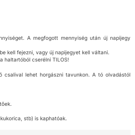
nnyiséget. A megfogott mennyiség után új napijegy
 kell fejezni, vagy új napijegyet kell váltani.
 haltartóból cserélni TILOS!
ő csalival lehet horgászni tavunkon. A tó olvadástól
tőek.
 kukorica, stb) is kaphatóak.