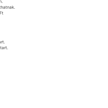
n.
zhatnak.
Ft
rt.
tart.