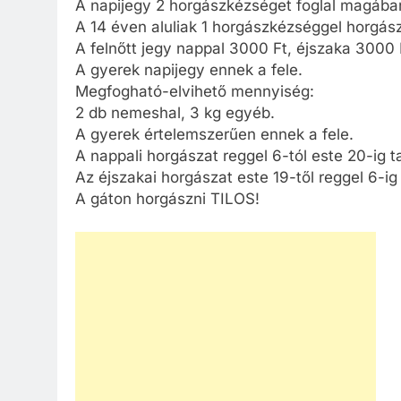
A napijegy 2 horgászkézséget foglal magába
A 14 éven aluliak 1 horgászkézséggel horgás
A felnőtt jegy nappal 3000 Ft, éjszaka 3000 
A gyerek napijegy ennek a fele.
Megfogható-elvihető mennyiség:
2 db nemeshal, 3 kg egyéb.
A gyerek értelemszerűen ennek a fele.
A nappali horgászat reggel 6-tól este 20-ig ta
Az éjszakai horgászat este 19-től reggel 6-ig 
A gáton horgászni TILOS!