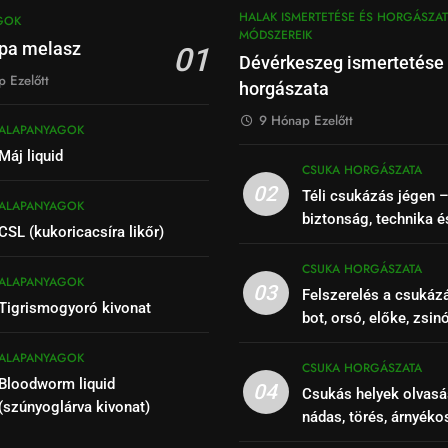
HALAK ISMERTETÉSE ÉS HORGÁSZAT
GOK
MÓDSZEREIK
pa melasz
01
Dévérkeszeg ismertetése
 Ezelőtt
horgászata
9 Hónap Ezelőtt
ALAPANYAGOK
Máj liquid
CSUKA HORGÁSZATA
02
Téli csukázás jégen 
ALAPANYAGOK
biztonság, technika é
CSL (kukoricacsíra likőr)
CSUKA HORGÁSZATA
ALAPANYAGOK
03
Felszerelés a csukáz
Tigrismogyoró kivonat
bot, orsó, előke, zsin
ALAPANYAGOK
CSUKA HORGÁSZATA
Bloodworm liquid
04
Csukás helyek olvasá
(szúnyoglárva kivonat)
nádas, törés, árnyéko
szakaszok felismeré