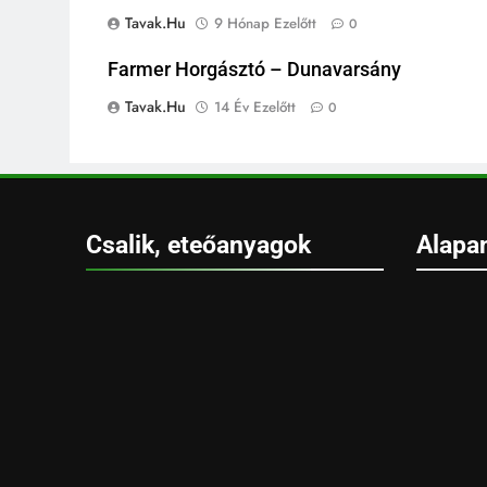
Tavak.hu
9 Hónap Ezelőtt
0
Farmer Horgásztó – Dunavarsány
Tavak.hu
14 Év Ezelőtt
0
Csalik, eteőanyagok
Alapa