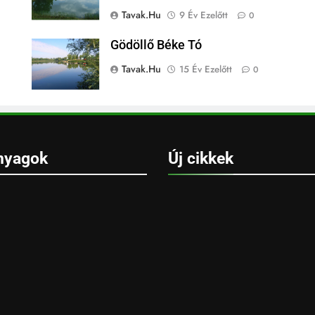
Tavak.hu
9 Év Ezelőtt
0
Gödöllő Béke Tó
Tavak.hu
15 Év Ezelőtt
0
nyagok
Új cikkek