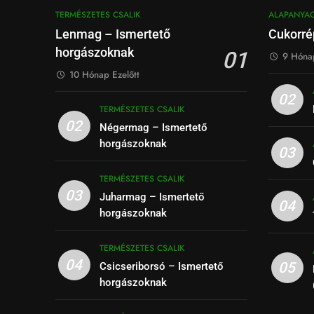
TERMÉSZETES CSALIK
ALAPANYA
Lenmag – Ismertető
Cukorré
horgászoknak
01
9 Hónap
10 Hónap Ezelőtt
02
TERMÉSZETES CSALIK
02
Négermag – Ismertető
horgászoknak
03
TERMÉSZETES CSALIK
03
Juharmag – Ismertető
04
horgászoknak
TERMÉSZETES CSALIK
04
05
Csicseriborsó – Ismertető
horgászoknak