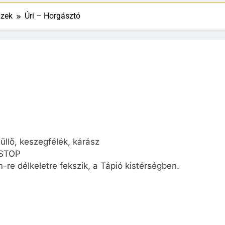
izek
Úri – Horgásztó
süllő, keszegfélék, kárász
 STOP
re délkeletre fekszik, a Tápió kistérségben.