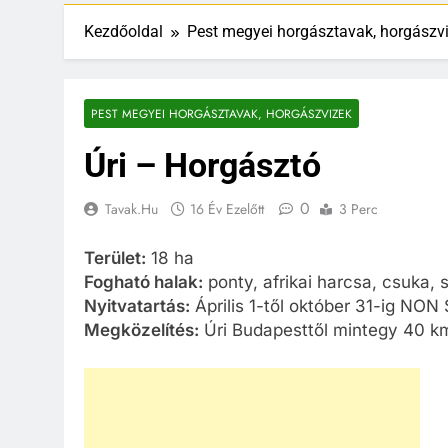
Kezdőoldal
Pest megyei horgásztavak, horgászv
PEST MEGYEI HORGÁSZTAVAK, HORGÁSZVIZEK
Úri – Horgásztó
0
Tavak.hu
16 Év Ezelőtt
3 Perc
Terület:
18 ha
Fogható halak:
ponty, afrikai harcsa, csuka, 
Nyitvatartás:
Április 1-től október 31-ig NON
Megközelítés:
Úri Budapesttől mintegy 40 km-