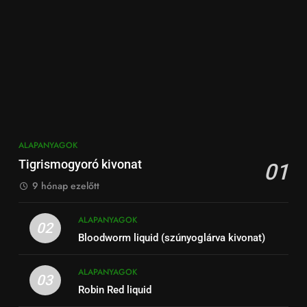
ALAPANYAGOK
Tigrismogyoró kivonat
01
9 hónap ezelőtt
ALAPANYAGOK
02
Bloodworm liquid (szúnyoglárva kivonat)
ALAPANYAGOK
03
Robin Red liquid