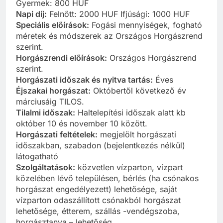
Gyermek: 800 HUF
Napi díj:
Felnőtt: 2000 HUF Ifjúsági: 1000 HUF
Speciális előírások:
Fogási mennyiségek, fogható
méretek és módszerek az Országos Horgászrend
szerint.
Horgászrendi előírások:
Országos Horgászrend
szerint.
Horgászati időszak és nyitva tartás:
Éves
Éjszakai horgászat:
Októbertől következő év
márciusáig TILOS.
Tilalmi időszak:
Haltelepítési időszak alatt kb
október 10 és november 10 között.
Horgászati feltételek:
megjelölt horgászati
időszakban, szabadon (bejelentkezés nélkül)
látogatható
Szolgáltatások:
közvetlen vízparton, vízpart
közelében lévő településen, bérlés (ha csónakos
horgászat engedélyezett) lehetősége, saját
vízparton odaszállított csónakból horgászat
lehetősége, étterem, szállás -vendégszoba,
horgásztanya – lehetőség