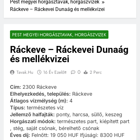
Pest megyei horgásztavak, horgászvizek
Ráckeve – Ráckevei Dunaág és mellékvizei
PEST MEGYEI HORGÁSZTAVAK, HORGÁSZVIZEK
Ráckeve – Ráckevei Dunaág
és mellékvizei
0
Tavak.hu
16 Év Ezelőtt
2 Perc
Cím:
2300 Ráckeve
Elhelyezkedés, település:
Ráckeve
Átlagos vízmélység (m):
4
Típus:
természetes víz
Jellemző halfajták:
ponty, harcsa, süllő, keszeg
Horgászati módok:
természetes part, kiépített part
, stég, saját csónak, bérelhető csónak
Éves díj:
Felnőtt: 19 050 HUF Ifjúsági: 8300 HUF