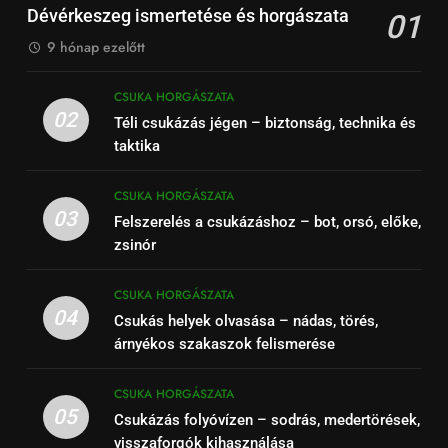
Dévérkeszeg ismertetése és horgászata
01
9 hónap ezelőtt
CSUKA HORGÁSZATA
02
Téli csukázás jégen – biztonság, technika és
taktika
CSUKA HORGÁSZATA
03
Felszerelés a csukázáshoz – bot, orsó, előke,
zsinór
CSUKA HORGÁSZATA
04
Csukás helyek olvasása – nádas, törés,
árnyékos szakaszok felismerése
CSUKA HORGÁSZATA
05
Csukázás folyóvízen – sodrás, medertörések,
visszaforgók kihasználása