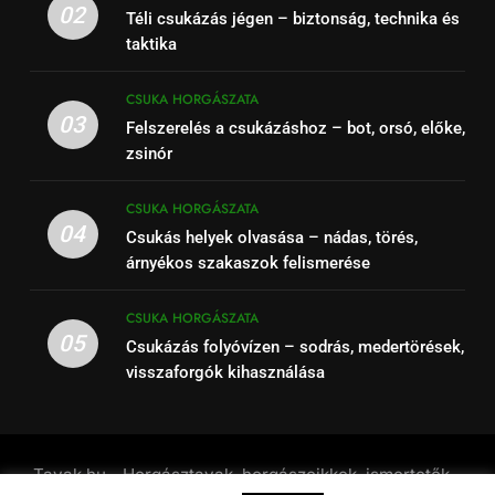
02
Téli csukázás jégen – biztonság, technika és
taktika
CSUKA HORGÁSZATA
03
Felszerelés a csukázáshoz – bot, orsó, előke,
zsinór
CSUKA HORGÁSZATA
04
Csukás helyek olvasása – nádas, törés,
árnyékos szakaszok felismerése
CSUKA HORGÁSZATA
05
Csukázás folyóvízen – sodrás, medertörések,
visszaforgók kihasználása
Tavak.hu - Horgásztavak, horgászcikkek, ismertetők -