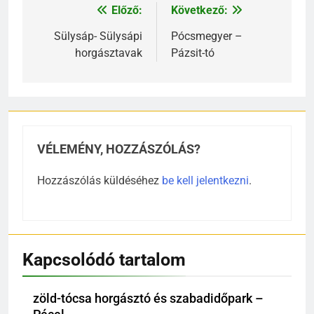
Előző:
Következő:
Bejegyzés
navigáció
Sülysáp- Sülysápi
Pócsmegyer –
horgásztavak
Pázsit-tó
VÉLEMÉNY, HOZZÁSZÓLÁS?
Hozzászólás küldéséhez
be kell jelentkezni
.
Kapcsolódó tartalom
zöld-tócsa horgásztó és szabadidőpark –