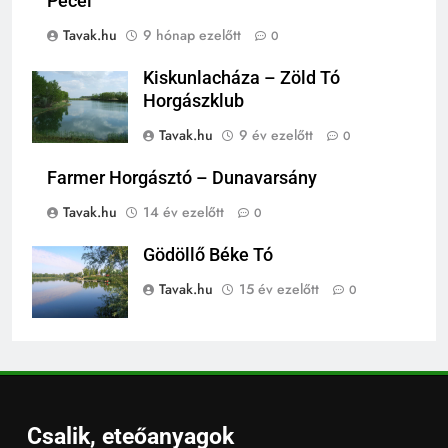
Pécel
Tavak.hu
9 hónap ezelőtt
0
Kiskunlacháza – Zöld Tó
Horgászklub
Tavak.hu
9 év ezelőtt
0
Farmer Horgásztó – Dunavarsány
Tavak.hu
14 év ezelőtt
0
Gödöllő Béke Tó
Tavak.hu
15 év ezelőtt
0
Csalik, eteőanyagok