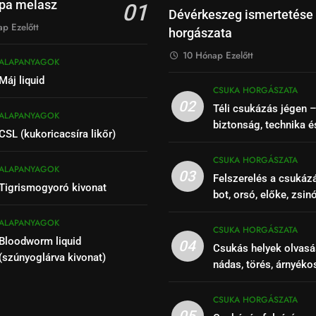
pa melasz
01
Dévérkeszeg ismertetése
p Ezelőtt
horgászata
10 Hónap Ezelőtt
ALAPANYAGOK
Máj liquid
CSUKA HORGÁSZATA
02
Téli csukázás jégen 
ALAPANYAGOK
biztonság, technika é
CSL (kukoricacsíra likőr)
CSUKA HORGÁSZATA
ALAPANYAGOK
03
Felszerelés a csukáz
Tigrismogyoró kivonat
bot, orsó, előke, zsin
ALAPANYAGOK
CSUKA HORGÁSZATA
Bloodworm liquid
04
Csukás helyek olvasá
(szúnyoglárva kivonat)
nádas, törés, árnyéko
szakaszok felismeré
CSUKA HORGÁSZATA