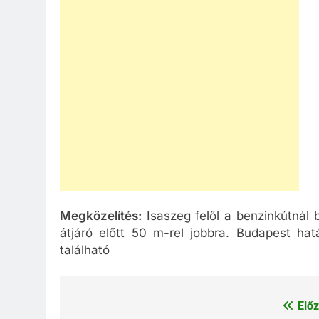
Megközelítés:
Isaszeg felől a benzinkútnál b
átjáró előtt 50 m-rel jobbra. Budapest hat
található
Előz
Bejegyzés