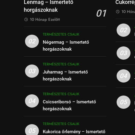
Lenmag – Ismertető
Cukorré
horgászoknak
01
10 Hóna
10 Hónap Ezelőtt
02
TERMÉSZETES CSALIK
02
Négermag – Ismertető
horgászoknak
03
TERMÉSZETES CSALIK
03
Juharmag – Ismertető
04
horgászoknak
TERMÉSZETES CSALIK
04
05
Csicseriborsó – Ismertető
horgászoknak
TERMÉSZETES CSALIK
05
Kukorica őrlemény – Ismertető