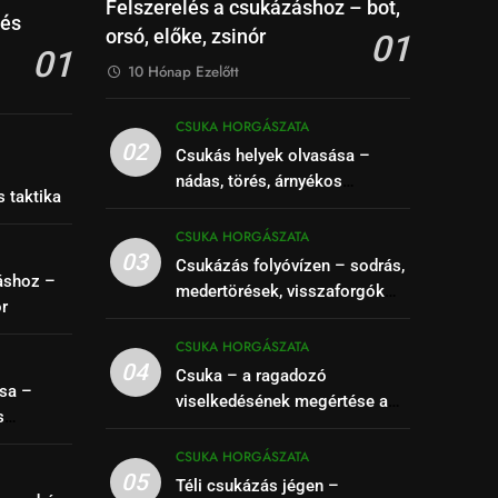
Felszerelés a csukázáshoz – bot,
 és
orsó, előke, zsinór
01
01
10 Hónap Ezelőtt
CSUKA HORGÁSZATA
02
Csukás helyek olvasása –
–
nádas, törés, árnyékos
s taktika
szakaszok felismerése
CSUKA HORGÁSZATA
03
Csukázás folyóvízen – sodrás,
áshoz –
medertörések, visszaforgók
ór
kihasználása
CSUKA HORGÁSZATA
04
Csuka – a ragadozó
sa –
viselkedésének megértése a
s
siker kulcsa
se
CSUKA HORGÁSZATA
05
Téli csukázás jégen –