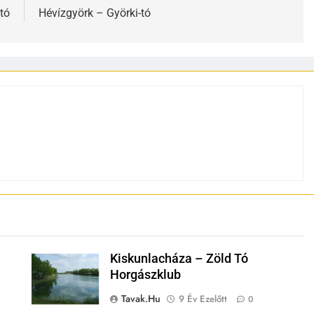
tó
Hévízgyörk – Györki-tó
Kiskunlacháza – Zöld Tó
Horgászklub
Tavak.hu
9 Év Ezelőtt
0