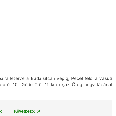
alra letérve a Buda utcán végig, Pécel felől a vasúti
árától 10, Gödöllőtől 11 km-re,az Öreg hegy lábánál
ő:
Következő: