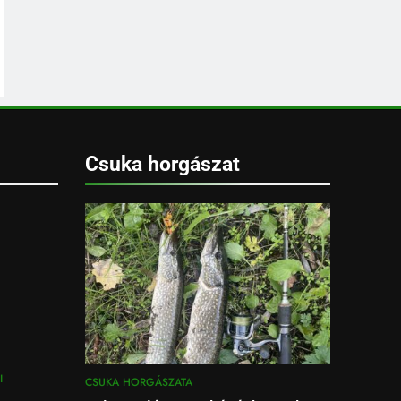
Csuka horgászat
I
CSUKA HORGÁSZATA