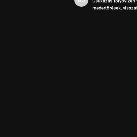
05
Csukázás folyóvízen 
medertörések, vissza
kihasználása