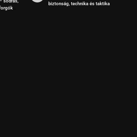
– sodrás,
biztonság, technika és taktika
forgók