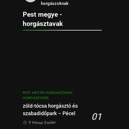
horgászoknak
Pest megye -
horgásztavak
PEST MEGYEI HORGÁSZTAVAK,
HORGÁSZVIZEK
zöld-tócsa horgásztó és
szabadidőpark – Pécel
01
9 Hónap Ezelőtt