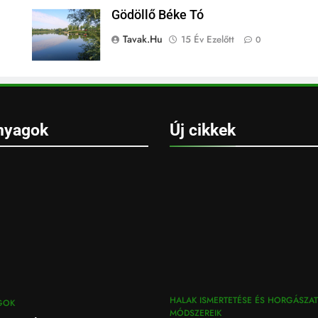
Gödöllő Béke Tó
Tavak.hu
15 Év Ezelőtt
0
nyagok
Új cikkek
HALAK ISMERTETÉSE ÉS HORGÁSZAT
GOK
MÓDSZEREIK