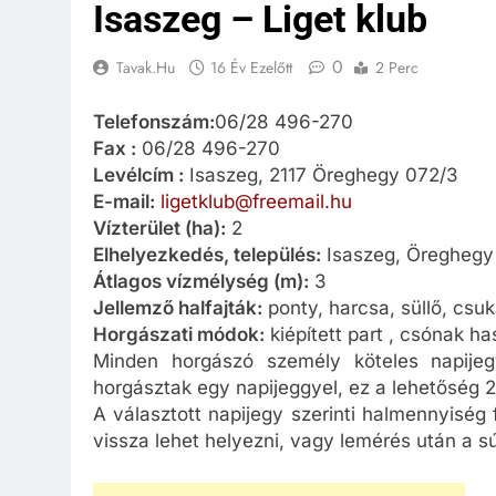
Isaszeg – Liget klub
0
Tavak.hu
16 Év Ezelőtt
2 Perc
Telefonszám:
06/28 496-270
Fax :
06/28 496-270
Levélcím :
Isaszeg, 2117 Öreghegy 072/3
E-mail:
ligetklub@freemail.hu
Vízterület (ha):
2
Elhelyezkedés, település:
Isaszeg, Öreghegy
Átlagos vízmélység (m):
3
Jellemző halfajták:
ponty, harcsa, süllő, csu
Horgászati módok:
kiépített part , csónak h
Minden horgászó személy köteles napijegy
horgásztak egy napijeggyel, ez a lehetőség 
A választott napijegy szerinti halmennyiség 
vissza lehet helyezni, vagy lemérés után a sú