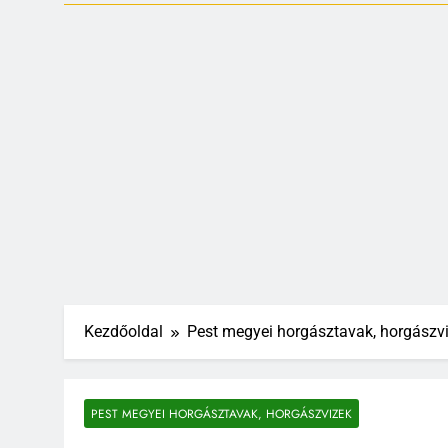
Kezdőoldal
Pest megyei horgásztavak, horgászv
PEST MEGYEI HORGÁSZTAVAK, HORGÁSZVIZEK