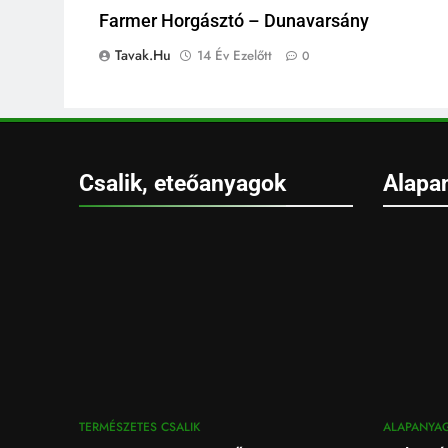
Farmer Horgásztó – Dunavarsány
Tavak.hu
14 Év Ezelőtt
0
Csalik, eteőanyagok
Alapa
TERMÉSZETES CSALIK
ALAPANYA