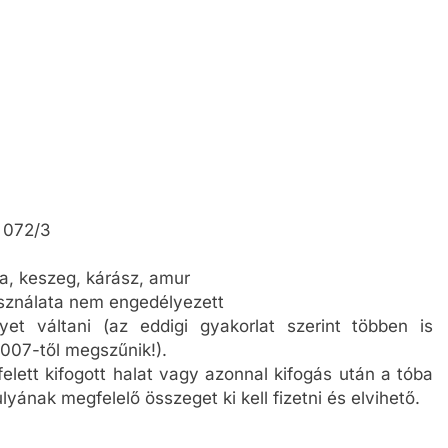
 072/3
ka, keszeg, kárász, amur
asználata nem engedélyezett
et váltani (az eddigi gyakorlat szerint többen is
2007-től megszűnik!).
felett kifogott halat vagy azonnal kifogás után a tóba
lyának megfelelő összeget ki kell fizetni és elvihető.