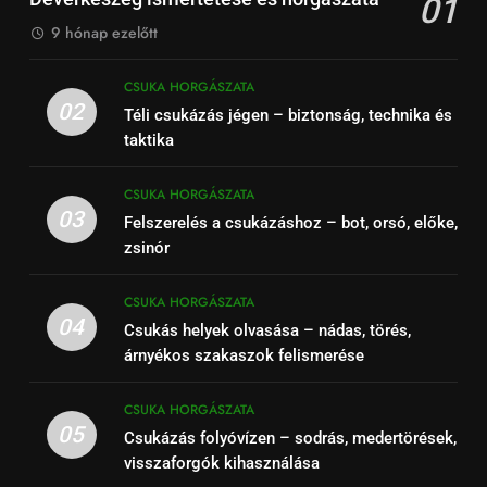
01
9 hónap ezelőtt
CSUKA HORGÁSZATA
02
Téli csukázás jégen – biztonság, technika és
taktika
CSUKA HORGÁSZATA
03
Felszerelés a csukázáshoz – bot, orsó, előke,
zsinór
CSUKA HORGÁSZATA
04
Csukás helyek olvasása – nádas, törés,
árnyékos szakaszok felismerése
CSUKA HORGÁSZATA
05
Csukázás folyóvízen – sodrás, medertörések,
visszaforgók kihasználása