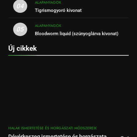
ALAPANYAGOK
04
Tigrismogyoró kivonat
ALAPANYAGOK
05
Bloodworm liquid (szúnyoglárva kivonat)
Új cikkek
HALAK ISMERTETÉSE ÉS HORGÁSZATI MÓDSZEREIK
Dévérkeszeg ismertetése és horgászata