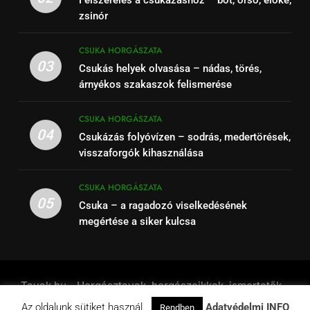
zsinór
CSUKA HORGÁSZATA
03
Csukás helyek olvasása – nádas, törés,
árnyékos szakaszok felismerése
CSUKA HORGÁSZATA
04
Csukázás folyóvízen – sodrás, medertörések,
visszaforgók kihasználása
CSUKA HORGÁSZATA
05
Csuka – a ragadozó viselkedésének
megértése a siker kulcsa
Tavak.hu - Horgásztavak, horgászcikkek, ismertetők -
2001 - 2026. Powered By
.
BlazeThemes
Az oldalunk sütiket használ.
Adatvédelmi INFO
Rendben