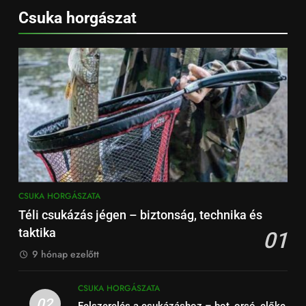
Csuka horgászat
CSUKA HORGÁSZATA
Téli csukázás jégen – biztonság, technika és
taktika
01
9 hónap ezelőtt
CSUKA HORGÁSZATA
02
Felszerelés a csukázáshoz – bot, orsó, előke,