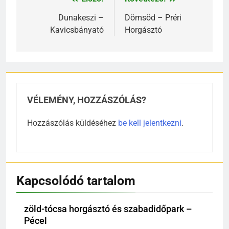
Bejegyzés
navigáció
Dunakeszi –
Dömsöd – Préri
Kavicsbányató
Horgásztó
VÉLEMÉNY, HOZZÁSZÓLÁS?
Hozzászólás küldéséhez
be kell jelentkezni
.
Kapcsolódó tartalom
zöld-tócsa horgásztó és szabadidőpark –
Pécel