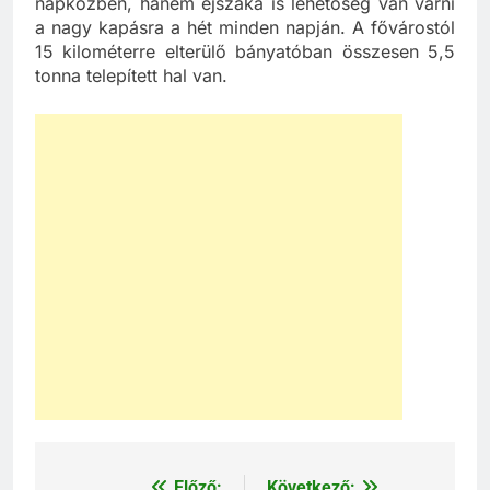
napközben, hanem éjszaka is lehetőség van várni
a nagy kapásra a hét minden napján. A fővárostól
15 kilométerre elterülő bányatóban összesen 5,5
tonna telepített hal van.
Előző:
Következő: