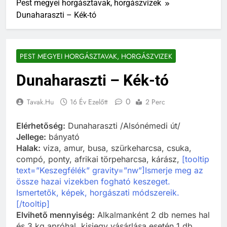
Pest megyei horgásztavak, horgászvizek
Dunaharaszti – Kék-tó
PEST MEGYEI HORGÁSZTAVAK, HORGÁSZVIZEK
Dunaharaszti – Kék-tó
0
Tavak.hu
16 Év Ezelőtt
2 Perc
Elérhetőség:
Dunaharaszti /Alsónémedi út/
Jellege:
bányató
Halak:
viza, amur, busa, szürkeharcsa, csuka,
compó, ponty, afrikai törpeharcsa, kárász,
[tooltip
text=”Keszegfélék” gravity=”nw”]Ismerje meg az
össze hazai vizekben fogható keszeget.
Ismertetők, képek, horgászati módszereik.
[/tooltip]
Elvihető mennyiség:
Alkalmanként 2 db nemes hal
és 3 kg apróhal, kisjegy vásárlása esetén 1 db