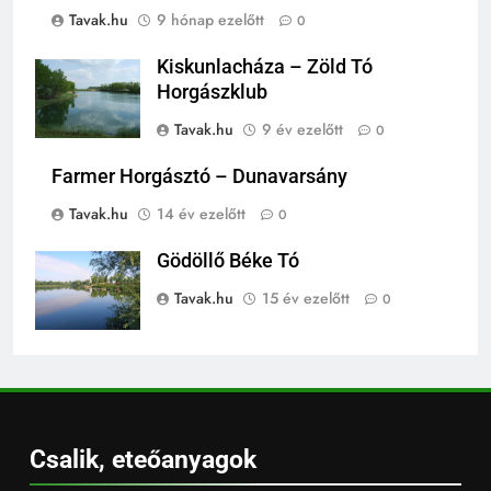
Tavak.hu
9 hónap ezelőtt
0
Kiskunlacháza – Zöld Tó
Horgászklub
Tavak.hu
9 év ezelőtt
0
Farmer Horgásztó – Dunavarsány
Tavak.hu
14 év ezelőtt
0
Gödöllő Béke Tó
Tavak.hu
15 év ezelőtt
0
Csalik, eteőanyagok