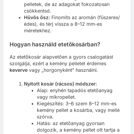
pelletek, de az adagokat fokozatosan
csökkentsd.
Hűvös ősz:
Finomíts az aromán (fűszeres/
édes), és térj vissza a 8–12 mm-es
méretekhez.
Hogyan használd etetőkosárban?
Az etetőkosár alapvetően a gyors csalogatást
szolgálja, ezért a kemény pelletet érdemes
keverve
vagy „horgonyként” használni.
Nyitott kosár (rácsos) módszer:
Alap: enyhén tapadós etetőanyag
vagy mikropellet.
Kiegészítés: 3–6 szem 8–12 mm-es
kemény pellet a kosárba, vagy mellé
szórva.
Hatás: az etetőanyag gyorsan
dolgozik, a kemény pellet ott tartja a