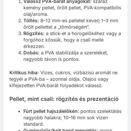
Válassz PVA-barát anyagokat:
száraz
kemény pellet, őrölt pellet, PVA-kompatibilis
olaj/aroma.
Töltés:
8–12 mm-es pelletet keverj 1–3 mm
őrölt pellettel a „tömörségért”.
Rögzítés:
a stick-et a horogelőkéhez vagy a
forgóhoz kössük, hogy a csali mellé
érkezzen.
Dobás:
a PVA stabilizálja a szereléket,
nagyobb távon is pontos.
Kritikus hiba:
Vizes, cukros, vízbázisú aromát ne
tegyél a PVA-ba – azonnal oldja. Olajos vagy
kifejezetten PVA-barát folyadékot válassz.
Pellet, mint csali: rögzítés és prezentáció
Fúrt pellet hajszálelőkén:
pontos szelektálás
nagyobb halakra; 10–16 mm sok vízen
standard.
Gumigyűrűs/bait band megoldás:
gyors