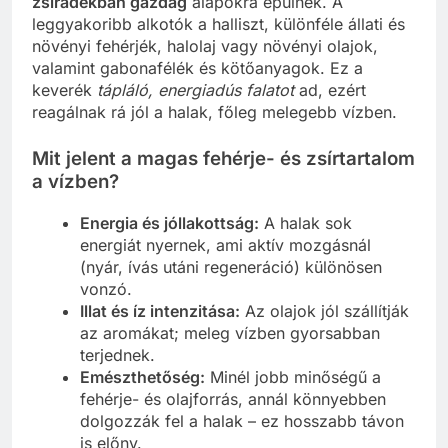
zsiradékban gazdag
alapokra épülnek. A
leggyakoribb alkotók a halliszt, különféle állati és
növényi fehérjék, halolaj vagy növényi olajok,
valamint gabonafélék és kötőanyagok. Ez a
keverék
tápláló, energiadús falatot
ad, ezért
reagálnak rá jól a halak, főleg melegebb vízben.
Mit jelent a magas fehérje- és zsírtartalom
a vízben?
Energia és jóllakottság:
A halak sok
energiát nyernek, ami aktív mozgásnál
(nyár, ívás utáni regeneráció) különösen
vonzó.
Illat és íz intenzitása:
Az olajok jól szállítják
az aromákat; meleg vízben gyorsabban
terjednek.
Emészthetőség:
Minél jobb minőségű a
fehérje- és olajforrás, annál könnyebben
dolgozzák fel a halak – ez hosszabb távon
is előny.