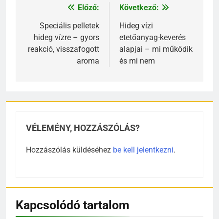
Előző:
Következő:
Bejegyzés
navigáció
Speciális pelletek
Hideg vízi
hideg vízre – gyors
etetőanyag-keverés
reakció, visszafogott
alapjai – mi működik
aroma
és mi nem
VÉLEMÉNY, HOZZÁSZÓLÁS?
Hozzászólás küldéséhez
be kell jelentkezni
.
Kapcsolódó tartalom