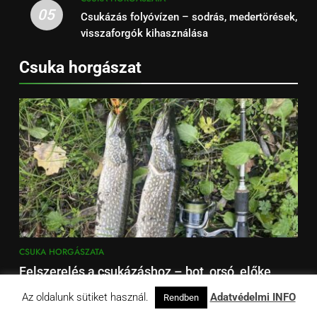
05
Csukázás folyóvízen – sodrás, medertörések,
visszaforgók kihasználása
Csuka horgászat
CSUKA HORGÁSZATA
Felszerelés a csukázáshoz – bot, orsó, előke,
zsinór
01
Az oldalunk sütiket használ.
Adatvédelmi INFO
Rendben
9 hónap ezelőtt