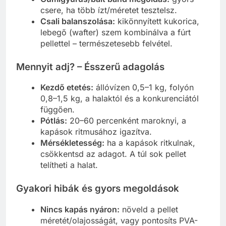
csere, ha több ízt/méretet tesztelsz.
Csali balanszolása:
kikönnyített kukorica,
lebegő (wafter) szem kombinálva a fúrt
pellettel – természetesebb felvétel.
Mennyit adj? – Ésszerű adagolás
Kezdő etetés:
állóvízen 0,5–1 kg, folyón
0,8–1,5 kg, a halaktól és a konkurenciától
függően.
Pótlás:
20–60 percenként maroknyi, a
kapások ritmusához igazítva.
Mérsékletesség:
ha a kapások ritkulnak,
csökkentsd az adagot. A túl sok pellet
telítheti a halat.
Gyakori hibák és gyors megoldások
Nincs kapás nyáron:
növeld a pellet
méretét/olajosságát, vagy pontosíts PVA-