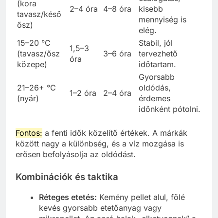
(kora
2–4 óra
4–8 óra
kisebb
tavasz/késő
mennyiség is
ősz)
elég.
15–20 °C
Stabil, jól
1,5–3
(tavasz/ősz
3–6 óra
tervezhető
óra
közepe)
időtartam.
Gyorsabb
21–26+ °C
oldódás,
1–2 óra
2–4 óra
(nyár)
érdemes
időnként pótolni.
Fontos:
a fenti idők közelítő értékek. A márkák
között nagy a különbség, és a víz mozgása is
erősen befolyásolja az oldódást.
Kombinációk és taktika
Réteges etetés:
Kemény pellet alul, fölé
kevés gyorsabb etetőanyag vagy