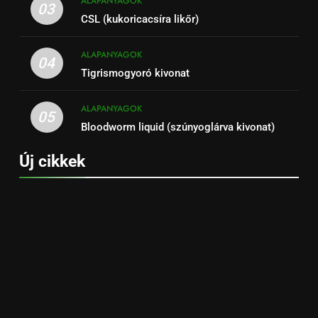
ALAPANYAGOK
03
CSL (kukoricacsíra likőr)
ALAPANYAGOK
04
Tigrismogyoró kivonat
ALAPANYAGOK
05
Bloodworm liquid (szúnyoglárva kivonat)
Új cikkek