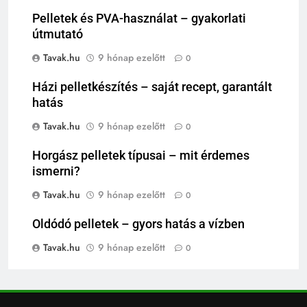
Pelletek és PVA-használat – gyakorlati
útmutató
Tavak.hu
9 hónap ezelőtt
0
Házi pelletkészítés – saját recept, garantált
hatás
Tavak.hu
9 hónap ezelőtt
0
Horgász pelletek típusai – mit érdemes
ismerni?
Tavak.hu
9 hónap ezelőtt
0
Oldódó pelletek – gyors hatás a vízben
Tavak.hu
9 hónap ezelőtt
0