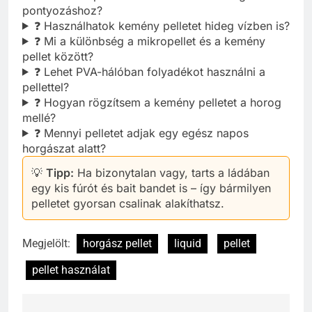
pontyozáshoz?
❓ Használhatok kemény pelletet hideg vízben is?
❓ Mi a különbség a mikropellet és a kemény
pellet között?
❓ Lehet PVA-hálóban folyadékot használni a
pellettel?
❓ Hogyan rögzítsem a kemény pelletet a horog
mellé?
❓ Mennyi pelletet adjak egy egész napos
horgászat alatt?
💡
Tipp:
Ha bizonytalan vagy, tarts a ládában
egy kis fúrót és bait bandet is – így bármilyen
pelletet gyorsan csalinak alakíthatsz.
Megjelölt:
horgász pellet
liquid
pellet
pellet használat