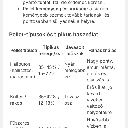
gyártó tünteti fel, de érdemes keresni.
Pellet keménység és sűrűség:
a sűrűbb,
keményebb szemek tovább tartanak, és
pontosabban süllyednek a helyre.
Pellet-típusok és tipikus használat
Tipikus
Javasolt
Pellet típusa
Felhasználás
fehérje/zsír
időszak
Nagy ponty,
Halibutos
Nyár,
35–45% /
amur, márna;
(hallisztes,
melegebb
15–22%
etetés és
magas olaj)
víz
csalizás is
Erős illat, jó
kevert
Krilles /
35–42% /
Tavasz–
vizeken,
rákos
12–18%
ősz
változó
helyzetekre
Hűvösebb
Fűszeres
vízben is