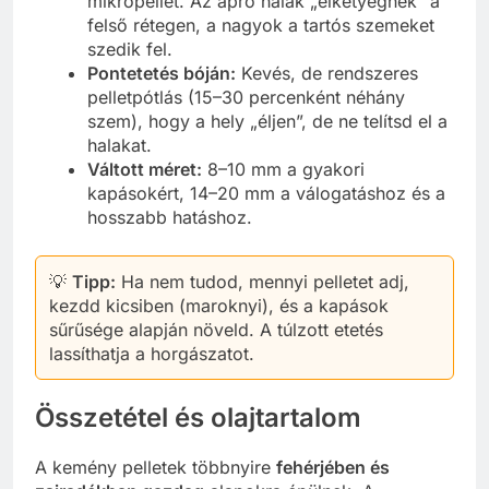
mikropellet. Az apró halak „elketyegnek” a
felső rétegen, a nagyok a tartós szemeket
szedik fel.
Pontetetés bóján:
Kevés, de rendszeres
pelletpótlás (15–30 percenként néhány
szem), hogy a hely „éljen”, de ne telítsd el a
halakat.
Váltott méret:
8–10 mm a gyakori
kapásokért, 14–20 mm a válogatáshoz és a
hosszabb hatáshoz.
💡
Tipp:
Ha nem tudod, mennyi pelletet adj,
kezdd kicsiben (maroknyi), és a kapások
sűrűsége alapján növeld. A túlzott etetés
lassíthatja a horgászatot.
Összetétel és olajtartalom
A kemény pelletek többnyire
fehérjében és