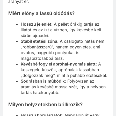
aranyat ér.
Miért előny a lassú oldódás?
Hosszú jelenlét:
A pellet órákig tartja az
illatot és az ízt a vízben, így kevésbé kell
sűrűn újraadni.
Stabil etetési zóna:
A csalogató hatás nem
„robbanásszerű”, hanem egyenletes, ami
óvatos, nagyobb pontyokat is
magabiztosabbá tesz.
Kevésbé fogy el apróhal-nyomás alatt:
A
keszegek, küszök, apróhalak lassabban
„dolgozzák meg”, mint a puhább etetéseket.
Sodrásban is működik:
Folyóvízen az
áramlás kevésbé mossa szét, így a helyben
tartás hatékonyabb.
Milyen helyzetekben brillírozik?
Hosszú horgászatok:
Nappalon át vagy