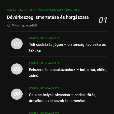
HALAK ISMERTETÉSE ÉS HORGÁSZATI MÓDSZEREIK
Dévérkeszeg ismertetése és horgászata
01
9 hónap ezelőtt
CSUKA HORGÁSZATA
02
Téli csukázás jégen – biztonság, technika és
taktika
CSUKA HORGÁSZATA
03
Felszerelés a csukázáshoz – bot, orsó, előke,
zsinór
CSUKA HORGÁSZATA
04
Csukás helyek olvasása – nádas, törés,
árnyékos szakaszok felismerése
CSUKA HORGÁSZATA