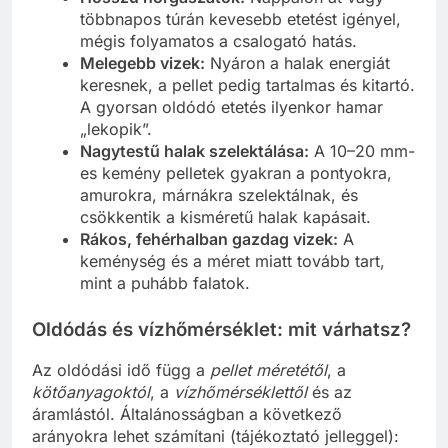
többnapos túrán kevesebb etetést igényel,
mégis folyamatos a csalogató hatás.
Melegebb vizek:
Nyáron a halak energiát
keresnek, a pellet pedig tartalmas és kitartó.
A gyorsan oldódó etetés ilyenkor hamar
„lekopik”.
Nagytestű halak szelektálása:
A 10–20 mm-
es kemény pelletek gyakran a pontyokra,
amurokra, márnákra szelektálnak, és
csökkentik a kisméretű halak kapásait.
Rákos, fehérhalban gazdag vizek:
A
keménység és a méret miatt tovább tart,
mint a puhább falatok.
Oldódás és vízhőmérséklet: mit várhatsz?
Az oldódási idő függ a
pellet méretétől
, a
kötőanyagoktól
, a
vízhőmérséklettől
és az
áramlástól. Általánosságban a következő
arányokra lehet számítani (tájékoztató jelleggel):