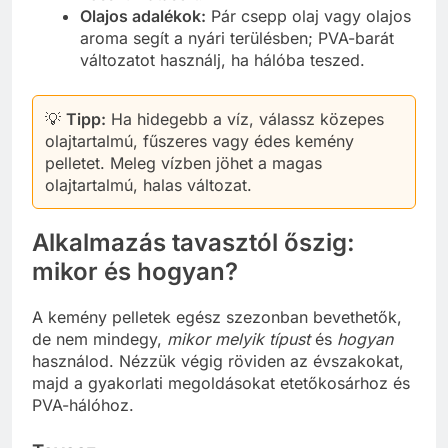
Olajos adalékok:
Pár csepp olaj vagy olajos
aroma segít a nyári terülésben; PVA-barát
változatot használj, ha hálóba teszed.
💡
Tipp:
Ha hidegebb a víz, válassz közepes
olajtartalmú, fűszeres vagy édes kemény
pelletet. Meleg vízben jöhet a magas
olajtartalmú, halas változat.
Alkalmazás tavasztól őszig:
mikor és hogyan?
A kemény pelletek egész szezonban bevethetők,
de nem mindegy,
mikor melyik típust
és
hogyan
használod. Nézzük végig röviden az évszakokat,
majd a gyakorlati megoldásokat etetőkosárhoz és
PVA-hálóhoz.