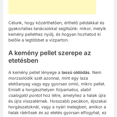
Célunk, hogy közérthetően, érthető példákkal és
gyakorlatias tanácsokkal segítsünk: mikor, melyik
kemény pellethez nyúlj, és hogyan hozhatod ki
belőle a legtöbbet a vízparton.
A kemény pellet szerepe az
etetésben
A kemény pellet lényege a
lassú oldódás
. Nem
morzsolódik szét azonnal, mint egy laza
etetőanyag vagy egy gyorsan omló, mikro pellet.
Emiatt a horgászhelyen
folyamatos, stabil
csalogató pontot
hoz létre, amelyhez a halak újra
és újra visszatérnek. Hosszabb pecákon, éjszakai
horgászatoknál, vagy a nyári melegben, amikor a
halak ráérősek és az etetés gyorsan elfogyhat, ez