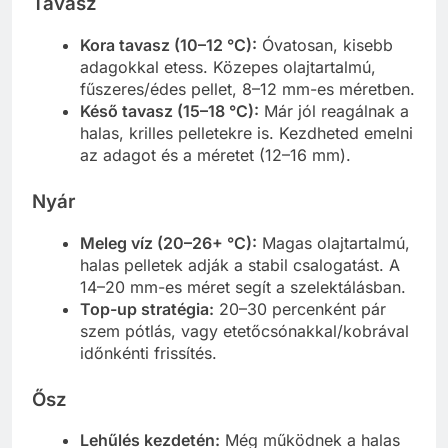
Tavasz
Kora tavasz (10–12 °C):
Óvatosan, kisebb
adagokkal etess. Közepes olajtartalmú,
fűszeres/édes pellet, 8–12 mm-es méretben.
Késő tavasz (15–18 °C):
Már jól reagálnak a
halas, krilles pelletekre is. Kezdheted emelni
az adagot és a méretet (12–16 mm).
Nyár
Meleg víz (20–26+ °C):
Magas olajtartalmú,
halas pelletek adják a stabil csalogatást. A
14–20 mm-es méret segít a szelektálásban.
Top-up stratégia:
20–30 percenként pár
szem pótlás, vagy etetőcsónakkal/kobrával
időnkénti frissítés.
Ősz
Lehűlés kezdetén:
Még működnek a halas