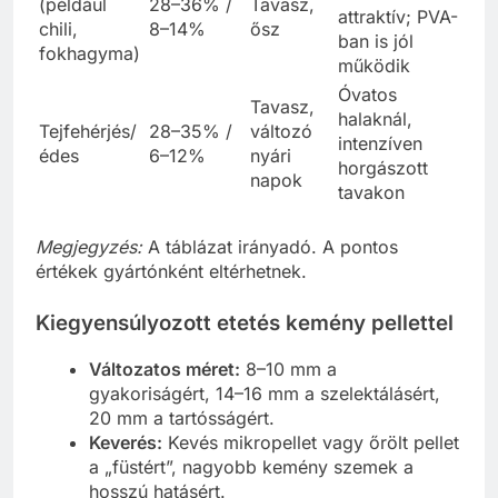
(például
28–36% /
Tavasz,
attraktív; PVA-
chili,
8–14%
ősz
ban is jól
fokhagyma)
működik
Óvatos
Tavasz,
halaknál,
Tejfehérjés/
28–35% /
változó
intenzíven
édes
6–12%
nyári
horgászott
napok
tavakon
Megjegyzés:
A táblázat irányadó. A pontos
értékek gyártónként eltérhetnek.
Kiegyensúlyozott etetés kemény pellettel
Változatos méret:
8–10 mm a
gyakoriságért, 14–16 mm a szelektálásért,
20 mm a tartósságért.
Keverés:
Kevés mikropellet vagy őrölt pellet
a „füstért”, nagyobb kemény szemek a
hosszú hatásért.