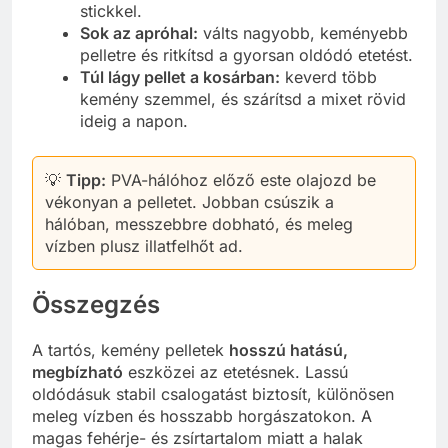
stickkel.
Sok az apróhal:
válts nagyobb, keményebb
pelletre és ritkítsd a gyorsan oldódó etetést.
Túl lágy pellet a kosárban:
keverd több
kemény szemmel, és szárítsd a mixet rövid
ideig a napon.
💡
Tipp:
PVA-hálóhoz előző este olajozd be
vékonyan a pelletet. Jobban csúszik a
hálóban, messzebbre dobható, és meleg
vízben plusz illatfelhőt ad.
Összegzés
A tartós, kemény pelletek
hosszú hatású,
megbízható
eszközei az etetésnek. Lassú
oldódásuk stabil csalogatást biztosít, különösen
meleg vízben és hosszabb horgászatokon. A
magas fehérje- és zsírtartalom miatt a halak