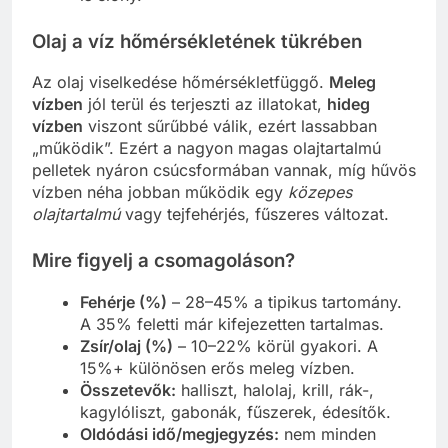
Olaj a víz hőmérsékletének tükrében
Az olaj viselkedése hőmérsékletfüggő.
Meleg
vízben
jól terül és terjeszti az illatokat,
hideg
vízben
viszont sűrűbbé válik, ezért lassabban
„működik”. Ezért a nagyon magas olajtartalmú
pelletek nyáron csúcsformában vannak, míg hűvös
vízben néha jobban működik egy
közepes
olajtartalmú
vagy tejfehérjés, fűszeres változat.
Mire figyelj a csomagoláson?
Fehérje (%)
– 28–45% a tipikus tartomány.
A 35% feletti már kifejezetten tartalmas.
Zsír/olaj (%)
– 10–22% körül gyakori. A
15%+ különösen erős meleg vízben.
Összetevők:
halliszt, halolaj, krill, rák-,
kagylóliszt, gabonák, fűszerek, édesítők.
Oldódási idő/megjegyzés:
nem minden