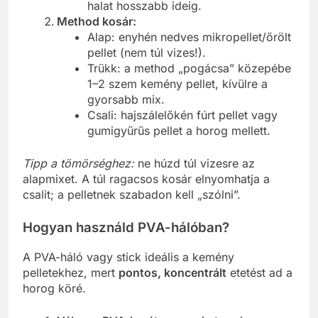
halat hosszabb ideig.
Method kosár:
Alap: enyhén nedves mikropellet/őrölt
pellet (nem túl vizes!).
Trükk: a method „pogácsa” közepébe
1–2 szem kemény pellet, kívülre a
gyorsabb mix.
Csali: hajszálelőkén fúrt pellet vagy
gumigyűrűs pellet a horog mellett.
Tipp a tömörséghez:
ne húzd túl vizesre az
alapmixet. A túl ragacsos kosár elnyomhatja a
csalit; a pelletnek szabadon kell „szólni”.
Hogyan használd PVA-hálóban?
A PVA-háló vagy stick ideális a kemény
pelletekhez, mert
pontos, koncentrált
etetést ad a
horog köré.