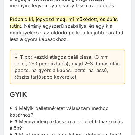
mennyire legyen gyors vagy lassú az oldódás.
Próbáld ki, jegyezd meg, mi működött, és építs
rutint
. Néhány egyszerű szabállyal és egy kis
odafigyeléssel az oldódó pellet a legjobb barátod
lesz a gyors kapásokhoz.
💡
Tipp:
Kezdd átlagos beállítással (3 mm
pellet, 2–3 perc áztatás), majd 2–3 dobás után
igazíts: ha gyors a kapás, lazíts, ha lassú,
készíts tartósabb keveréket.
GYIK
❓ Melyik pelletméretet válasszam method
kosárhoz?
❓ Mennyi ideig áztassam a pelletet felhasználás
előtt?
❓ Miért pereg szét a pellet már dobás közben?