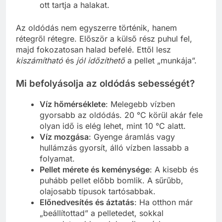
ott tartja a halakat.
Az oldódás nem egyszerre történik, hanem
rétegről rétegre. Először a külső rész puhul fel,
majd fokozatosan halad befelé. Ettől lesz
kiszámítható
és
jól időzíthető
a pellet „munkája”.
Mi befolyásolja az oldódás sebességét?
Víz hőmérséklete
: Melegebb vízben
gyorsabb az oldódás. 20 °C körül akár fele
olyan idő is elég lehet, mint 10 °C alatt.
Víz mozgása
: Gyenge áramlás vagy
hullámzás gyorsít, álló vízben lassabb a
folyamat.
Pellet mérete és keménysége
: A kisebb és
puhább pellet előbb bomlik. A sűrűbb,
olajosabb típusok tartósabbak.
Előnedvesítés és áztatás
: Ha otthon már
„beállítottad” a pelletedet, sokkal