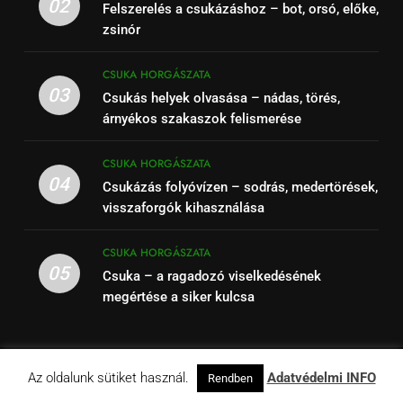
02
Felszerelés a csukázáshoz – bot, orsó, előke,
zsinór
CSUKA HORGÁSZATA
03
Csukás helyek olvasása – nádas, törés,
árnyékos szakaszok felismerése
CSUKA HORGÁSZATA
04
Csukázás folyóvízen – sodrás, medertörések,
visszaforgók kihasználása
CSUKA HORGÁSZATA
05
Csuka – a ragadozó viselkedésének
megértése a siker kulcsa
Az oldalunk sütiket használ.
Adatvédelmi INFO
Tavak.hu - Horgásztavak, horgászcikkek, ismertetők -
Rendben
2001 - 2026. Powered By
.
BlazeThemes