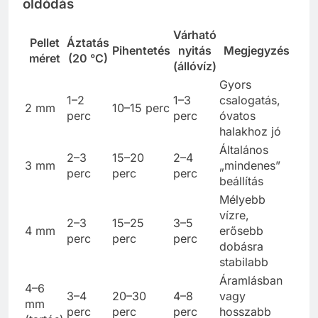
oldódás
Várható
Pellet
Áztatás
Pihentetés
nyitás
Megjegyzés
méret
(20 °C)
(állóvíz)
Gyors
1–2
1–3
csalogatás,
2 mm
10–15 perc
perc
perc
óvatos
halakhoz jó
Általános
2–3
15–20
2–4
3 mm
„mindenes”
perc
perc
perc
beállítás
Mélyebb
vízre,
2–3
15–25
3–5
4 mm
erősebb
perc
perc
perc
dobásra
stabilabb
Áramlásban
4–6
3–4
20–30
4–8
vagy
mm
perc
perc
perc
hosszabb