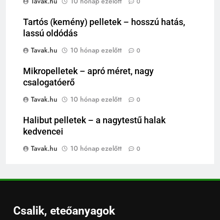
Tavak.hu
10 hónap ezelőtt
0
Tartós (kemény) pelletek – hosszú hatás,
lassú oldódás
Tavak.hu
10 hónap ezelőtt
0
Mikropelletek – apró méret, nagy
csalogatóerő
Tavak.hu
10 hónap ezelőtt
0
Halibut pelletek – a nagytestű halak
kedvencei
Tavak.hu
10 hónap ezelőtt
0
Csalik, eteőanyagok