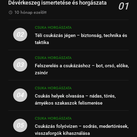
Dévérkeszeg ismertetése és horgászata
01
10 hónap ezelőtt
CSUKA HORGÁSZATA
02
Téli csukázás jégen – biztonság, technika és
taktika
CSUKA HORGÁSZATA
03
Felszerelés a csukázáshoz – bot, orsó, előke,
zsinór
CSUKA HORGÁSZATA
04
Csukás helyek olvasása – nádas, törés,
árnyékos szakaszok felismerése
CSUKA HORGÁSZATA
05
Csukázás folyóvízen – sodrás, medertörések,
visszaforgók kihasználása