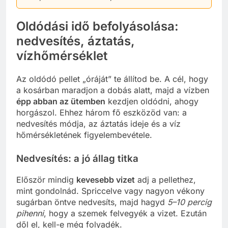
Oldódási idő befolyásolása:
nedvesítés, áztatás,
vízhőmérséklet
Az oldódó pellet „óráját” te állítod be. A cél, hogy
a kosárban maradjon a dobás alatt, majd a vízben
épp abban az ütemben
kezdjen oldódni, ahogy
horgászol. Ehhez három fő eszközöd van: a
nedvesítés módja, az áztatás ideje és a víz
hőmérsékletének figyelembevétele.
Nedvesítés: a jó állag titka
Először mindig
kevesebb vizet
adj a pellethez,
mint gondolnád. Spriccelve vagy nagyon vékony
sugárban öntve nedvesíts, majd hagyd
5–10 percig
pihenni
, hogy a szemek felvegyék a vizet. Ezután
dől el, kell-e még folyadék.