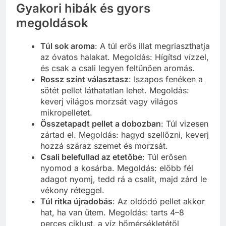
Gyakori hibák és gyors
megoldások
Túl sok aroma
: A túl erős illat megriaszthatja
az óvatos halakat. Megoldás: Hígítsd vízzel,
és csak a csali legyen feltűnően aromás.
Rossz színt választasz
: Iszapos fenéken a
sötét pellet láthatatlan lehet. Megoldás:
keverj világos morzsát vagy világos
mikropelletet.
Összetapadt pellet a dobozban
: Túl vizesen
zártad el. Megoldás: hagyd szellőzni, keverj
hozzá száraz szemet és morzsát.
Csali belefullad az etetőbe
: Túl erősen
nyomod a kosárba. Megoldás: előbb fél
adagot nyomj, tedd rá a csalit, majd zárd le
vékony réteggel.
Túl ritka újradobás
: Az oldódó pellet akkor
hat, ha van ütem. Megoldás: tarts 4–8
perces ciklust, a víz hőmérsékletétől