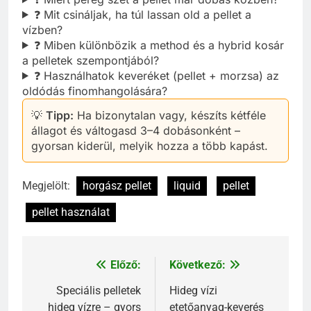
❓ Mit csináljak, ha túl lassan old a pellet a
vízben?
❓ Miben különbözik a method és a hybrid kosár
a pelletek szempontjából?
❓ Használhatok keveréket (pellet + morzsa) az
oldódás finomhangolására?
💡
Tipp:
Ha bizonytalan vagy, készíts kétféle
állagot és váltogasd 3–4 dobásonként –
gyorsan kiderül, melyik hozza a több kapást.
Megjelölt:
horgász pellet
liquid
pellet
pellet használat
Előző:
Következő:
Bejegyzés
navigáció
Speciális pelletek
Hideg vízi
hideg vízre – gyors
etetőanyag-keverés