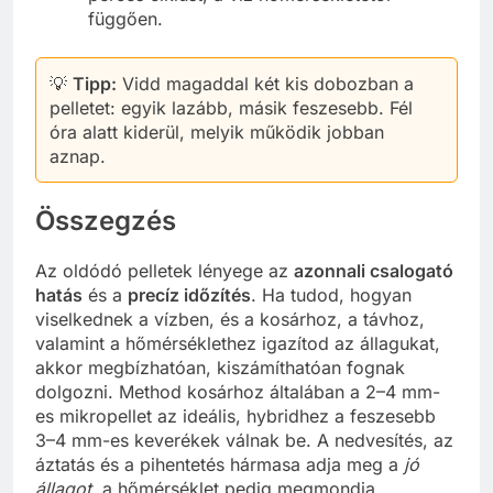
függően.
💡
Tipp:
Vidd magaddal két kis dobozban a
pelletet: egyik lazább, másik feszesebb. Fél
óra alatt kiderül, melyik működik jobban
aznap.
Összegzés
Az oldódó pelletek lényege az
azonnali csalogató
hatás
és a
precíz időzítés
. Ha tudod, hogyan
viselkednek a vízben, és a kosárhoz, a távhoz,
valamint a hőmérséklethez igazítod az állagukat,
akkor megbízhatóan, kiszámíthatóan fognak
dolgozni. Method kosárhoz általában a 2–4 mm-
es mikropellet az ideális, hybridhez a feszesebb
3–4 mm-es keverékek válnak be. A nedvesítés, az
áztatás és a pihentetés hármasa adja meg a
jó
állagot
, a hőmérséklet pedig megmondja,