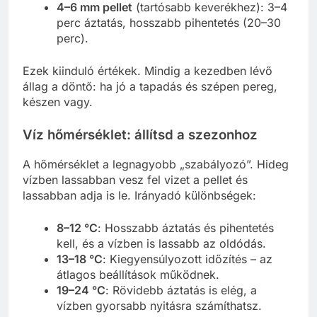
4–6 mm pellet
(tartósabb keverékhez): 3–4
perc áztatás, hosszabb pihentetés (20–30
perc).
Ezek kiinduló értékek. Mindig a kezedben lévő
állag a döntő: ha jó a tapadás és szépen pereg,
készen vagy.
Víz hőmérséklet: állítsd a szezonhoz
A hőmérséklet a legnagyobb „szabályozó”. Hideg
vízben lassabban vesz fel vizet a pellet és
lassabban adja is le. Irányadó különbségek:
8–12 °C
: Hosszabb áztatás és pihentetés
kell, és a vízben is lassabb az oldódás.
13–18 °C
: Kiegyensúlyozott időzítés – az
átlagos beállítások működnek.
19–24 °C
: Rövidebb áztatás is elég, a
vízben gyorsabb nyitásra számíthatsz.