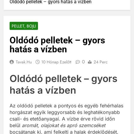
Oldódó pelletek – gyors hatás a vízben
PELLET, BOJLI
Oldódó pelletek – gyors
hatás a vízben
0
Tavak.hu
10 Hónap Ezelőtt
24 Perc
Oldódó pelletek – gyors
hatás a vízben
Az oldódó pelletek a pontyos és egyéb fehérhalas
horgászat egyik leggyorsabb és leghatékonyabb
csali- és etetőanyagai. A vízbe érve rövid időn
belül
aromát, olajokat és apró szemcséket
bocsátanak ki, ami felkelti a halak érdeklődését,