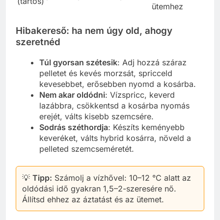
(tartós)
ütemhez
Hibakereső: ha nem úgy old, ahogy
szeretnéd
Túl gyorsan szétesik
: Adj hozzá száraz
pelletet és kevés morzsát, spricceld
kevesebbet, erősebben nyomd a kosárba.
Nem akar oldódni
: Vízspricc, keverd
lazábbra, csökkentsd a kosárba nyomás
erejét, válts kisebb szemcsére.
Sodrás széthordja
: Készíts keményebb
keveréket, válts hybrid kosárra, növeld a
pelleted szemcseméretét.
💡
Tipp:
Számolj a vízhővel: 10–12 °C alatt az
oldódási idő gyakran 1,5–2-szeresére nő.
Állítsd ehhez az áztatást és az ütemet.