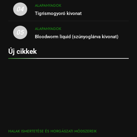
ALAPANYAGOK
04
Tigrismogyoró kivonat
ALAPANYAGOK
05
Bloodworm liquid (szúnyoglárva kivonat)
Új cikkek
HALAK ISMERTETÉSE ÉS HORGÁSZATI MÓDSZEREIK