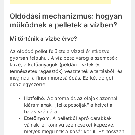
Oldódási mechanizmus: hogyan
működnek a pelletek a vízben?
Mi történik a vízbe érve?
Az oldódó pellet felülete a vízzel érintkezve
gyorsan felpuhul. A víz beszivárog a szemcsék
közé, a kötőanyagok (például lisztek és
természetes ragasztók) veszítenek a tartásból, és
megindul a finom morzsálódás. Ez két dolgot
okoz egyszerre:
Illatfelhő
: Az aroma és az olajok azonnal
kiáramlanak, „felkapcsolják” a helyet a
halak számára.
Etetőnyom
: A pelletből apró darabkák
válnak le, könnyű szemcséket képezve,
melyek megülnek a kosár körül. Ez hosszan