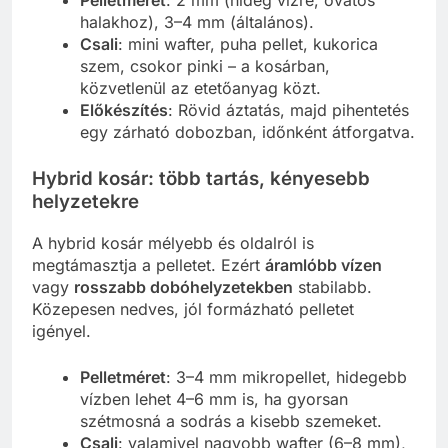
halakhoz), 3–4 mm (általános).
Csali
: mini wafter, puha pellet, kukorica
szem, csokor pinki – a kosárban,
közvetlenül az etetőanyag közt.
Előkészítés
: Rövid áztatás, majd pihentetés
egy zárható dobozban, időnként átforgatva.
Hybrid kosár: több tartás, kényesebb
helyzetekre
A hybrid kosár mélyebb és oldalról is
megtámasztja a pelletet. Ezért
áramlóbb vízen
vagy
rosszabb dobóhelyzetekben
stabilabb.
Közepesen nedves, jól formázható pelletet
igényel.
Pelletméret
: 3–4 mm mikropellet, hidegebb
vízben lehet 4–6 mm is, ha gyorsan
szétmosná a sodrás a kisebb szemeket.
Csali
: valamivel nagyobb wafter (6–8 mm),