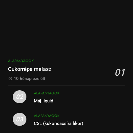
ALAPANYAGOK
Cukorrépa melasz
01
10 hónap ezelőtt
ALAPANYAGOK
02
Máj liquid
ALAPANYAGOK
03
CSL (kukoricacsíra likőr)