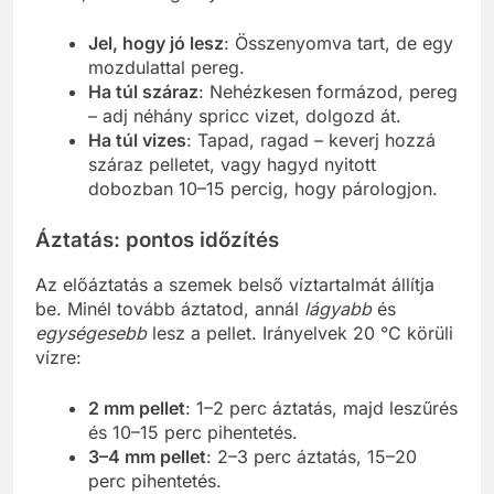
Jel, hogy jó lesz
: Összenyomva tart, de egy
mozdulattal pereg.
Ha túl száraz
: Nehézkesen formázod, pereg
– adj néhány spricc vizet, dolgozd át.
Ha túl vizes
: Tapad, ragad – keverj hozzá
száraz pelletet, vagy hagyd nyitott
dobozban 10–15 percig, hogy párologjon.
Áztatás: pontos időzítés
Az előáztatás a szemek belső víztartalmát állítja
be. Minél tovább áztatod, annál
lágyabb
és
egységesebb
lesz a pellet. Irányelvek 20 °C körüli
vízre:
2 mm pellet
: 1–2 perc áztatás, majd leszűrés
és 10–15 perc pihentetés.
3–4 mm pellet
: 2–3 perc áztatás, 15–20
perc pihentetés.