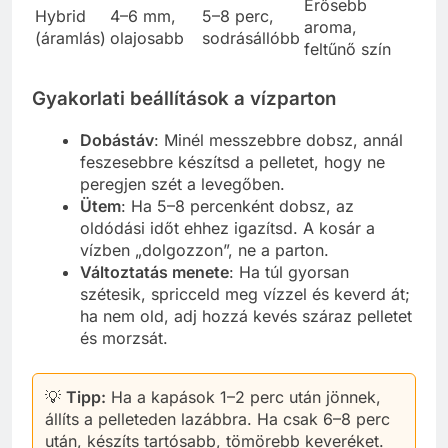
Erősebb
Hybrid
4–6 mm,
5–8 perc,
aroma,
(áramlás)
olajosabb
sodrásállóbb
feltűnő szín
Gyakorlati beállítások a vízparton
Dobástáv
: Minél messzebbre dobsz, annál
feszesebbre készítsd a pelletet, hogy ne
peregjen szét a levegőben.
Ütem
: Ha 5–8 percenként dobsz, az
oldódási időt ehhez igazítsd. A kosár a
vízben „dolgozzon”, ne a parton.
Változtatás menete
: Ha túl gyorsan
szétesik, spricceld meg vízzel és keverd át;
ha nem old, adj hozzá kevés száraz pelletet
és morzsát.
💡
Tipp:
Ha a kapások 1–2 perc után jönnek,
állíts a pelleteden lazábbra. Ha csak 6–8 perc
után, készíts tartósabb, tömörebb keveréket.