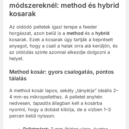
módszereknél: method és hybrid
kosarak
Az oldódó pelletek igazi terepe a feeder
horgászat, azon belül is a
method
és a
hybrid
kosarak. Ezek a kosarak úgy tartják a bepréselt
anyagot, hogy a csali a halak orra alá kerüljön, és
az oldódás szinte azonnal elkezdje dolgozni a
helyet.
Method kosár: gyors csalogatás, pontos
tálalás
A method kosár lapos, sekély „tányérja” ideális 2–
4 mm-es mikropellethez. A pelletet enyhén
nedvesen,
tapadós
állagban kell a kosárba
nyomni, hogy a dobást kibírja, de a vízben 1–3
percen belül nyisson.
Pelletméret
: 2 mm (hideg vízre, óvatos