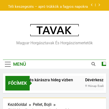
Ugrás
Téli keszegezés – apró trükkök a fagyos napokra
a
tartalomra
zöld-tócsa horgásztó és szabadidőpark – Pécel
Horgászat keszegre és kárászra hideg vízben
Dévérkeszeg hideg vízben – lassú, de
Tavak.hu –
kiszámítható kapások
Magyar Horgásztavak És Horgászismertetők
Téli keszegezés – apró trükkök a fagyos napokra
Horgásztavak,
Horgászvizek,
zöld-tócsa horgásztó és szabadidőpark – Pécel
MENÜ
Cikkek
t keszegre és kárászra hideg vízben
Dévérkeszeg hideg
FŐCÍMEK
előtt
9 Hónap Ezelőtt
Kezdőoldal
Pellet, Bojli