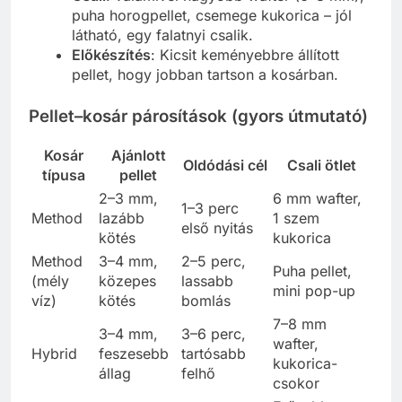
puha horogpellet, csemege kukorica – jól
látható, egy falatnyi csalik.
Előkészítés
: Kicsit keményebbre állított
pellet, hogy jobban tartson a kosárban.
Pellet–kosár párosítások (gyors útmutató)
Kosár
Ajánlott
Oldódási cél
Csali ötlet
típusa
pellet
2–3 mm,
6 mm wafter,
1–3 perc
Method
lazább
1 szem
első nyitás
kötés
kukorica
Method
3–4 mm,
2–5 perc,
Puha pellet,
(mély
közepes
lassabb
mini pop-up
víz)
kötés
bomlás
7–8 mm
3–4 mm,
3–6 perc,
wafter,
Hybrid
feszesebb
tartósabb
kukorica-
állag
felhő
csokor