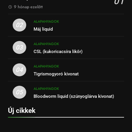
01
9 hónap ezelőtt
ALAPANYAGOK
02
Máj liquid
ALAPANYAGOK
03
CSL (kukoricacsíra likőr)
ALAPANYAGOK
04
Tigrismogyoró kivonat
ALAPANYAGOK
05
Bloodworm liquid (szúnyoglárva kivonat)
Új cikkek