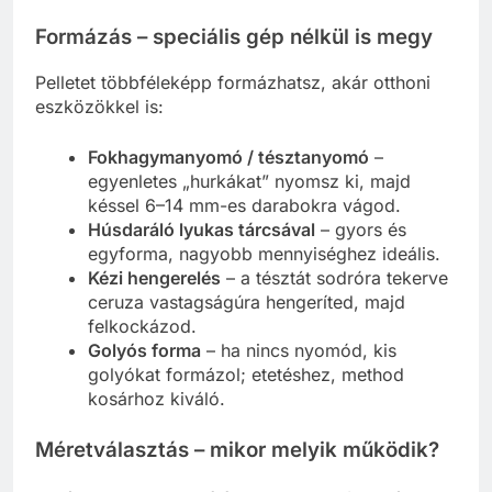
Formázás – speciális gép nélkül is megy
Pelletet többféleképp formázhatsz, akár otthoni
eszközökkel is:
Fokhagymanyomó / tésztanyomó
–
egyenletes „hurkákat” nyomsz ki, majd
késsel 6–14 mm-es darabokra vágod.
Húsdaráló lyukas tárcsával
– gyors és
egyforma, nagyobb mennyiséghez ideális.
Kézi hengerelés
– a tésztát sodróra tekerve
ceruza vastagságúra hengeríted, majd
felkockázod.
Golyós forma
– ha nincs nyomód, kis
golyókat formázol; etetéshez, method
kosárhoz kiváló.
Méretválasztás – mikor melyik működik?