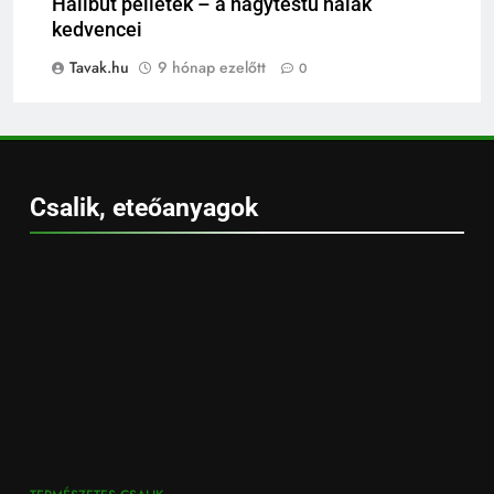
Halibut pelletek – a nagytestű halak
kedvencei
Tavak.hu
9 hónap ezelőtt
0
Csalik, eteőanyagok