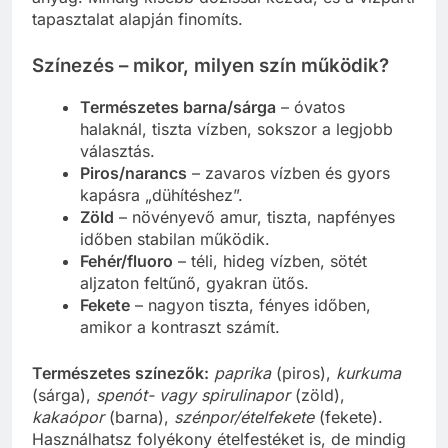
tapasztalat alapján finomíts.
Színezés – mikor, milyen szín működik?
Természetes barna/sárga
– óvatos
halaknál, tiszta vízben, sokszor a legjobb
választás.
Piros/narancs
– zavaros vízben és gyors
kapásra „dühítéshez”.
Zöld
– növényevő amur, tiszta, napfényes
időben stabilan működik.
Fehér/fluoro
– téli, hideg vízben, sötét
aljzaton feltűnő, gyakran ütős.
Fekete
– nagyon tiszta, fényes időben,
amikor a kontraszt számít.
Természetes színezők:
paprika
(piros),
kurkuma
(sárga),
spenót- vagy spirulinapor
(zöld),
kakaópor
(barna),
szénpor/ételfekete
(fekete).
Használhatsz folyékony ételfestéket is, de mindig