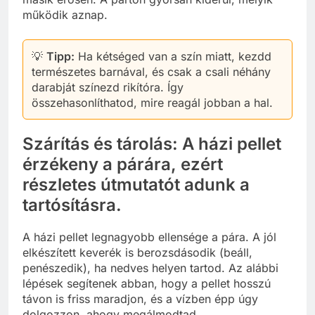
működik aznap.
💡
Tipp:
Ha kétséged van a szín miatt, kezdd
természetes barnával, és csak a csali néhány
darabját színezd rikítóra. Így
összehasonlíthatod, mire reagál jobban a hal.
Szárítás és tárolás: A házi pellet
érzékeny a párára, ezért
részletes útmutatót adunk a
tartósításra.
A házi pellet legnagyobb ellensége a pára. A jól
elkészített keverék is berozsdásodik (beáll,
penészedik), ha nedves helyen tartod. Az alábbi
lépések segítenek abban, hogy a pellet hosszú
távon is friss maradjon, és a vízben épp úgy
dolgozzon, ahogy megálmodtad.