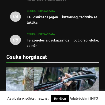
CSUKA HORGÁSZATA
04
Téli csukázás jégen – biztonság, technika és
taktika
CSUKA HORGÁSZATA
05
Felszerelés a csukázáshoz – bot, orsó, előke,
zsinór
Csuka horgászat
Az oldalunk sütiket használ.
Adatvédelmi INFO
Rendben