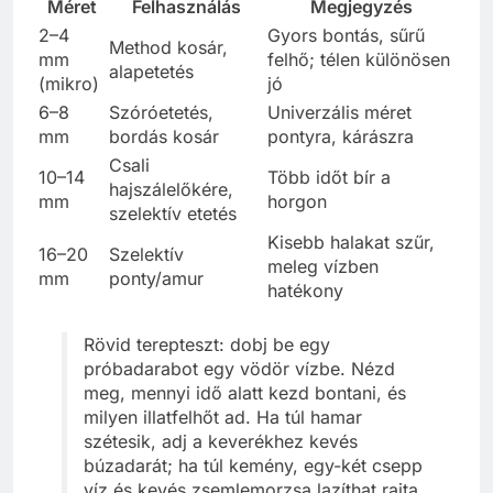
Méret
Felhasználás
Megjegyzés
2–4
Gyors bontás, sűrű
Method kosár,
mm
felhő; télen különösen
alapetetés
(mikro)
jó
6–8
Szóróetetés,
Univerzális méret
mm
bordás kosár
pontyra, kárászra
Csali
10–14
Több időt bír a
hajszálelőkére,
mm
horgon
szelektív etetés
Kisebb halakat szűr,
16–20
Szelektív
meleg vízben
mm
ponty/amur
hatékony
Rövid terepteszt: dobj be egy
próbadarabot egy vödör vízbe. Nézd
meg, mennyi idő alatt kezd bontani, és
milyen illatfelhőt ad. Ha túl hamar
szétesik, adj a keverékhez kevés
búzadarát; ha túl kemény, egy-két csepp
víz és kevés zsemlemorzsa lazíthat rajta.