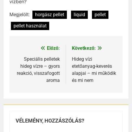
vízben?
Megjelölt:
horgász pellet
liquid
pellet
pellet használat
Előző:
Következő:
Bejegyzés
navigáció
Speciális pelletek
Hideg vízi
hideg vízre – gyors
etetőanyag-keverés
reakció, visszafogott
alapjai – mi működik
aroma
és mi nem
VÉLEMÉNY, HOZZÁSZÓLÁS?