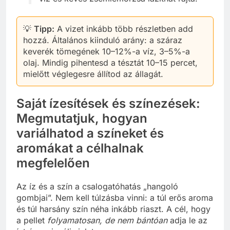
💡
Tipp:
A vizet inkább több részletben add
hozzá. Általános kiinduló arány: a száraz
keverék tömegének 10–12%-a víz, 3–5%-a
olaj. Mindig pihentesd a tésztát 10–15 percet,
mielőtt véglegesre állítod az állagát.
Saját ízesítések és színezések:
Megmutatjuk, hogyan
variálhatod a színeket és
aromákat a célhalnak
megfelelően
Az íz és a szín a csalogatóhatás „hangoló
gombjai”. Nem kell túlzásba vinni: a túl erős aroma
és túl harsány szín néha inkább riaszt. A cél, hogy
a pellet
folyamatosan, de nem bántóan
adja le az