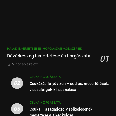
HALAK ISMERTETÉSE ÉS HORGÁSZATI MÓDSZEREIK
Dévérkeszeg ismertetése és horgászata
01
9 hónap ezelőtt
CSUKA HORGÁSZATA
02
Csukázás folyóvízen – sodrás, medertörések,
visszaforgók kihasználása
CSUKA HORGÁSZATA
03
Csuka – a ragadozó viselkedésének
megértése a siker kulcsa