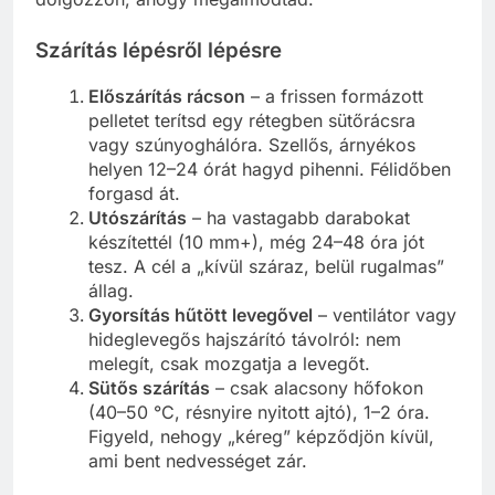
Szárítás lépésről lépésre
Előszárítás rácson
– a frissen formázott
pelletet terítsd egy rétegben sütőrácsra
vagy szúnyoghálóra. Szellős, árnyékos
helyen 12–24 órát hagyd pihenni. Félidőben
forgasd át.
Utószárítás
– ha vastagabb darabokat
készítettél (10 mm+), még 24–48 óra jót
tesz. A cél a „kívül száraz, belül rugalmas”
állag.
Gyorsítás hűtött levegővel
– ventilátor vagy
hideglevegős hajszárító távolról: nem
melegít, csak mozgatja a levegőt.
Sütős szárítás
– csak alacsony hőfokon
(40–50 °C, résnyire nyitott ajtó), 1–2 óra.
Figyeld, nehogy „kéreg” képződjön kívül,
ami bent nedvességet zár.