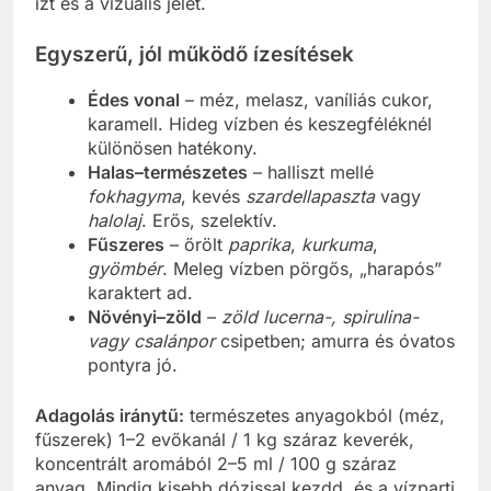
ízt és a vizuális jelet.
Egyszerű, jól működő ízesítések
Édes vonal
– méz, melasz, vaníliás cukor,
karamell. Hideg vízben és keszegféléknél
különösen hatékony.
Halas–természetes
– halliszt mellé
fokhagyma
, kevés
szardellapaszta
vagy
halolaj
. Erős, szelektív.
Fűszeres
– őrölt
paprika
,
kurkuma
,
gyömbér
. Meleg vízben pörgős, „harapós”
karaktert ad.
Növényi–zöld
–
zöld lucerna-, spirulina-
vagy csalánpor
csipetben; amurra és óvatos
pontyra jó.
Adagolás iránytű:
természetes anyagokból (méz,
fűszerek) 1–2 evőkanál / 1 kg száraz keverék,
koncentrált aromából 2–5 ml / 100 g száraz
anyag. Mindig kisebb dózissal kezdd, és a vízparti