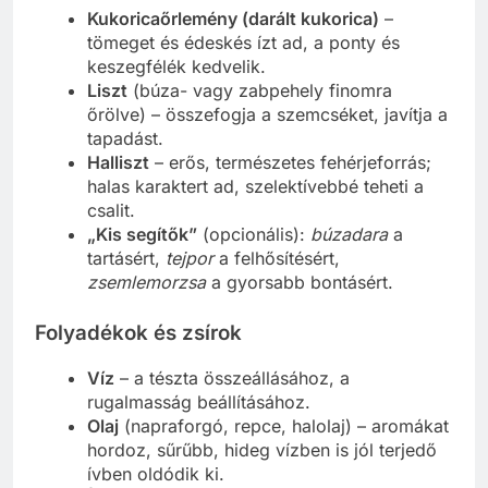
Kukoricaőrlemény (darált kukorica)
–
tömeget és édeskés ízt ad, a ponty és
keszegfélék kedvelik.
Liszt
(búza- vagy zabpehely finomra
őrölve) – összefogja a szemcséket, javítja a
tapadást.
Halliszt
– erős, természetes fehérjeforrás;
halas karaktert ad, szelektívebbé teheti a
csalit.
„Kis segítők”
(opcionális):
búzadara
a
tartásért,
tejpor
a felhősítésért,
zsemlemorzsa
a gyorsabb bontásért.
Folyadékok és zsírok
Víz
– a tészta összeállásához, a
rugalmasság beállításához.
Olaj
(napraforgó, repce, halolaj) – aromákat
hordoz, sűrűbb, hideg vízben is jól terjedő
ívben oldódik ki.