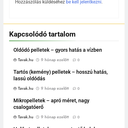
Hozzászólás küldéséhez
be kell jelentkezni
.
Kapcsolódó tartalom
Oldódó pelletek – gyors hatás a vízben
Tavak.hu
9 hónap ezelőtt
0
Tartós (kemény) pelletek – hosszú hatás,
lassú oldódás
Tavak.hu
9 hónap ezelőtt
0
Mikropelletek – apró méret, nagy
csalogatóerő
Tavak.hu
9 hónap ezelőtt
0