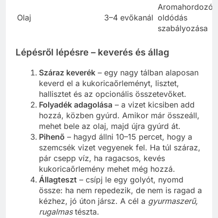
Aromahordozó,
Olaj
3–4 evőkanál
oldódás
szabályozása
Lépésről lépésre – keverés és állag
Száraz keverék
– egy nagy tálban alaposan
keverd el a kukoricaőrleményt, lisztet,
hallisztet és az opcionális összetevőket.
Folyadék adagolása
– a vizet kicsiben add
hozzá, közben gyúrd. Amikor már összeáll,
mehet bele az olaj, majd újra gyúrd át.
Pihenő
– hagyd állni 10–15 percet, hogy a
szemcsék vizet vegyenek fel. Ha túl száraz,
pár csepp víz, ha ragacsos, kevés
kukoricaőrlemény mehet még hozzá.
Állagteszt
– csípj le egy golyót, nyomd
össze: ha nem repedezik, de nem is ragad a
kézhez, jó úton jársz. A cél a
gyurmaszerű,
rugalmas
tészta.