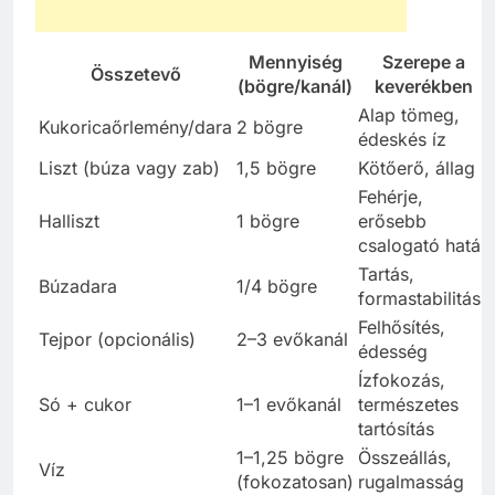
Mennyiség
Szerepe a
Összetevő
(bögre/kanál)
keverékben
Alap tömeg,
Kukoricaőrlemény/dara
2 bögre
édeskés íz
Liszt (búza vagy zab)
1,5 bögre
Kötőerő, állag
Fehérje,
Halliszt
1 bögre
erősebb
csalogató hatás
Tartás,
Búzadara
1/4 bögre
formastabilitás
Felhősítés,
Tejpor (opcionális)
2–3 evőkanál
édesség
Ízfokozás,
Só + cukor
1–1 evőkanál
természetes
tartósítás
1–1,25 bögre
Összeállás,
Víz
(fokozatosan)
rugalmasság