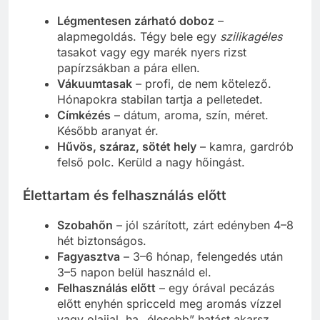
Légmentesen zárható doboz
–
alapmegoldás. Tégy bele egy
szilikagéles
tasakot vagy egy marék nyers rizst
papírzsákban a pára ellen.
Vákuumtasak
– profi, de nem kötelező.
Hónapokra stabilan tartja a pelletedet.
Címkézés
– dátum, aroma, szín, méret.
Később aranyat ér.
Hűvös, száraz, sötét hely
– kamra, gardrób
felső polc. Kerüld a nagy hőingást.
Élettartam és felhasználás előtt
Szobahőn
– jól szárított, zárt edényben 4–8
hét biztonságos.
Fagyasztva
– 3–6 hónap, felengedés után
3–5 napon belül használd el.
Felhasználás előtt
– egy órával pecázás
előtt enyhén spricceld meg aromás vízzel
vagy olajjal, ha „élesebb” hatást akarsz.