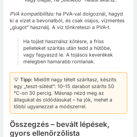
PVA kompatibilitás:
ha PVA-val dolgoznál, hagyd
ki a vizet a bevonatból, és csak olajos, vízmentes
„glugot” használj. A víz tönkreteszi a PVA-t.
Ha tojást használsz kötésre, a friss
pelleteket szárítás után tedd a hűtőbe,
vagy fagyaszd le. A tojásos keverékek
melegben hamarabb romlanak.
💡
Tipp:
Mielőtt nagy tételt szárítasz, készíts
egy „teszt-sütést”: 10–15 darabot száríts 50
°C-on 30 percig. Másnap nézd meg az
állagukat és oldódásukat – ha jók, mehet a
többi ugyanezzel a módszerrel.
Összegzés – bevált lépések,
gyors ellenőrzőlista