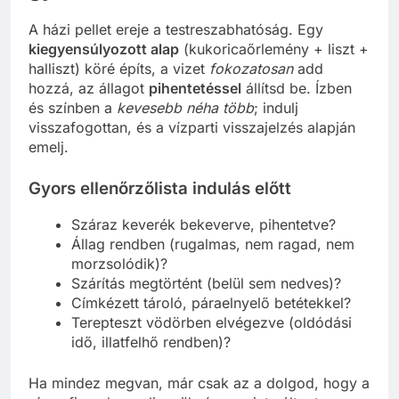
A házi pellet ereje a testreszabhatóság. Egy
kiegyensúlyozott alap
(kukoricaőrlemény + liszt +
halliszt) köré építs, a vizet
fokozatosan
add
hozzá, az állagot
pihentetéssel
állítsd be. Ízben
és színben a
kevesebb néha több
; indulj
visszafogottan, és a vízparti visszajelzés alapján
emelj.
Gyors ellenőrzőlista indulás előtt
Száraz keverék bekeverve, pihentetve?
Állag rendben (rugalmas, nem ragad, nem
morzsolódik)?
Szárítás megtörtént (belül sem nedves)?
Címkézett tároló, páraelnyelő betétekkel?
Terepteszt vödörben elvégezve (oldódási
idő, illatfelhő rendben)?
Ha mindez megvan, már csak az a dolgod, hogy a