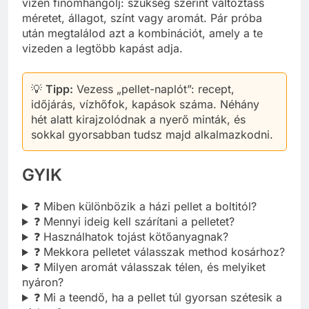
vízen finomhangolj: szükség szerint változtass
méretet, állagot, színt vagy aromát. Pár próba
után megtalálod azt a kombinációt, amely a te
vizeden a legtöbb kapást adja.
💡
Tipp:
Vezess „pellet-naplót”: recept,
időjárás, vízhőfok, kapások száma. Néhány
hét alatt kirajzolódnak a nyerő minták, és
sokkal gyorsabban tudsz majd alkalmazkodni.
GYIK
❓ Miben különbözik a házi pellet a boltitól?
❓ Mennyi ideig kell szárítani a pelletet?
❓ Használhatok tojást kötőanyagnak?
❓ Mekkora pelletet válasszak method kosárhoz?
❓ Milyen aromát válasszak télen, és melyiket
nyáron?
❓ Mi a teendő, ha a pellet túl gyorsan szétesik a