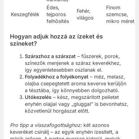
Édes,
Finom
Fehér,
Keszegfélék
tejporos
szemcse,
világos
felhősítés
mikro méret
Hogyan adjuk hozzá az ízeket és
színeket?
Szárazhoz a szárazat
– fűszerek, porok,
színezők menjenek a száraz keverékhez,
így egyenletesebben oszlanak el.
Folyadékhoz a folyékonyat
– méz, melasz,
olajba csepegtetett aroma keverve kerüljön
a tésztába, így könnyebben dolgozható.
Utókezelés
– kész, megszárított pelletet
enyhén olajjal vagy „gluggal” is bevonhatsz,
közvetlenül horgászat előtt.
Pro tipp a visszafogottsághoz:
két azonos
keveréket csinálj – az egyik enyhén ízesített, a
másik erősen. A parton gyorsan kiderül, melyik