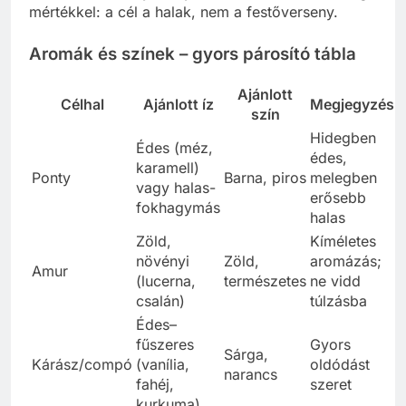
mértékkel: a cél a halak, nem a festőverseny.
Aromák és színek – gyors párosító tábla
Ajánlott
Célhal
Ajánlott íz
Megjegyzés
szín
Hidegben
Édes (méz,
édes,
karamell)
Ponty
Barna, piros
melegben
vagy halas-
erősebb
fokhagymás
halas
Zöld,
Kíméletes
növényi
Zöld,
aromázás;
Amur
(lucerna,
természetes
ne vidd
csalán)
túlzásba
Édes–
fűszeres
Gyors
Sárga,
Kárász/compó
(vanília,
oldódást
narancs
fahéj,
szeret
kurkuma)