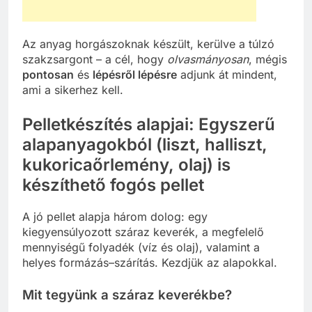
Az anyag horgászoknak készült, kerülve a túlzó
szakzsargont – a cél, hogy
olvasmányosan
, mégis
pontosan
és
lépésről lépésre
adjunk át mindent,
ami a sikerhez kell.
Pelletkészítés alapjai: Egyszerű
alapanyagokból (liszt, halliszt,
kukoricaőrlemény, olaj) is
készíthető fogós pellet
A jó pellet alapja három dolog: egy
kiegyensúlyozott száraz keverék, a megfelelő
mennyiségű folyadék (víz és olaj), valamint a
helyes formázás–szárítás. Kezdjük az alapokkal.
Mit tegyünk a száraz keverékbe?