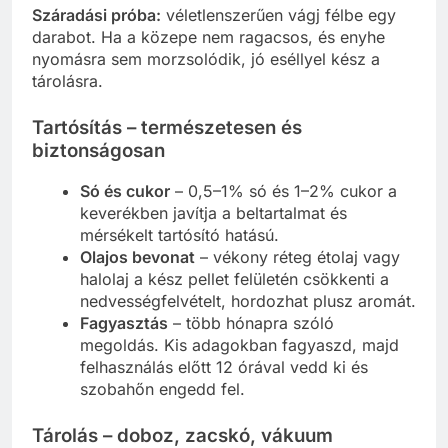
Száradási próba:
véletlenszerűen vágj félbe egy
darabot. Ha a közepe nem ragacsos, és enyhe
nyomásra sem morzsolódik, jó eséllyel kész a
tárolásra.
Tartósítás – természetesen és
biztonságosan
Só és cukor
– 0,5–1% só és 1–2% cukor a
keverékben javítja a beltartalmat és
mérsékelt tartósító hatású.
Olajos bevonat
– vékony réteg étolaj vagy
halolaj a kész pellet felületén csökkenti a
nedvességfelvételt, hordozhat plusz aromát.
Fagyasztás
– több hónapra szóló
megoldás. Kis adagokban fagyaszd, majd
felhasználás előtt 12 órával vedd ki és
szobahőn engedd fel.
Tárolás – doboz, zacskó, vákuum