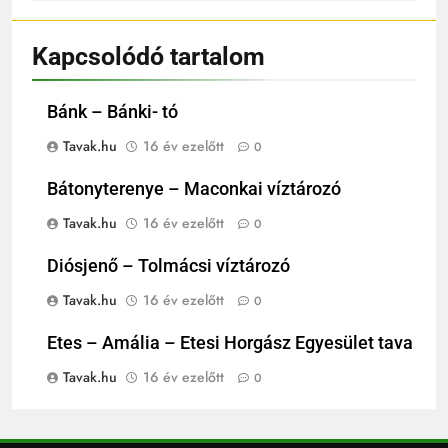
Kapcsolódó tartalom
Bánk – Bánki- tó
Tavak.hu
16 év ezelőtt
0
Bátonyterenye – Maconkai víztározó
Tavak.hu
16 év ezelőtt
0
Diósjenő – Tolmácsi víztározó
Tavak.hu
16 év ezelőtt
0
Etes – Amália – Etesi Horgász Egyesület tava
Tavak.hu
16 év ezelőtt
0