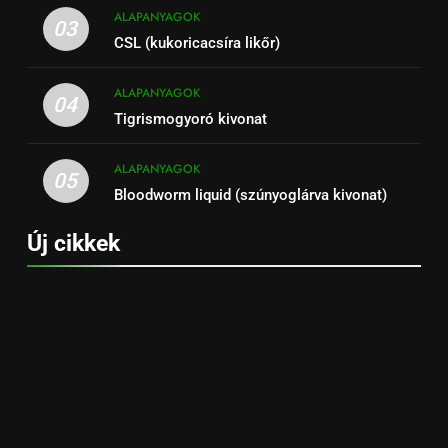
ALAPANYAGOK
03
CSL (kukoricacsíra likőr)
ALAPANYAGOK
04
Tigrismogyoró kivonat
ALAPANYAGOK
05
Bloodworm liquid (szúnyoglárva kivonat)
Új cikkek