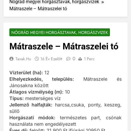
Nógrád megyei horgásztavak, horgászvizek
Mátraszele – Mátraszelei tó
NÓGRÁD MEGYEI HORGÁSZTAVAK, HORGÁSZVIZEK
Mátraszele – Mátraszelei tó
0
Tavak.hu
16 Év Ezelőtt
1 Perc
Vízterület (ha):
12
Elhelyezkedés, település:
Mátraszele és
Jánosakna között
Átlagos vízmélység (m):
10
Típus:
mesterséges víz
Jellemző halfajták:
harcsa,csuka, ponty, keszeg,
süllő
Horgászati módok:
természetes part, csónak
használata nem engedélyezett
Éves díj:
felnőtt: 21.900 Ft ifjúsági 10950 Ft