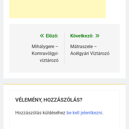
Előző:
Következő:
Bejegyzés
navigáció
Mihálygere –
Mátraszele –
Komravölgyi-
Acélgyári Víztározó
víztározó
VÉLEMÉNY, HOZZÁSZÓLÁS?
Hozzászólás küldéséhez
be kell jelentkezni
.