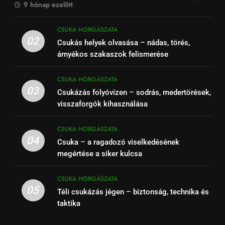
9 hónap ezelőtt
CSUKA HORGÁSZATA
02
Csukás helyek olvasása – nádas, törés,
árnyékos szakaszok felismerése
CSUKA HORGÁSZATA
03
Csukázás folyóvízen – sodrás, medertörések,
visszaforgók kihasználása
CSUKA HORGÁSZATA
04
Csuka – a ragadozó viselkedésének
megértése a siker kulcsa
CSUKA HORGÁSZATA
05
Téli csukázás jégen – biztonság, technika és
taktika