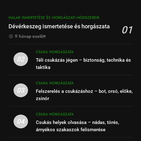
HALAK ISMERTETÉSE ÉS HORGÁSZATI MÓDSZEREIK
Dévérkeszeg ismertetése és horgászata
01
9 hónap ezelőtt
CSUKA HORGÁSZATA
02
Téli csukázás jégen – biztonság, technika és
taktika
CSUKA HORGÁSZATA
03
Felszerelés a csukázáshoz – bot, orsó, előke,
zsinór
CSUKA HORGÁSZATA
04
Csukás helyek olvasása – nádas, törés,
árnyékos szakaszok felismerése