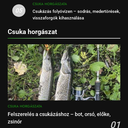
CSUKA HORGÁSZATA
05
Csukázás folyóvízen – sodrás, medertörések,
visszaforgók kihasználása
Csuka horgászat
CSUKA HORGÁSZATA
Felszerelés a csukázáshoz – bot, orsó, előke,
zsinór
01