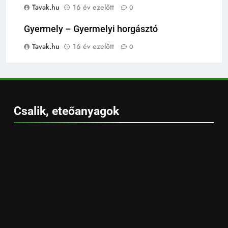
Tavak.hu
16 év ezelőtt
0
Gyermely – Gyermelyi horgásztó
Tavak.hu
16 év ezelőtt
0
Csalik, eteőanyagok