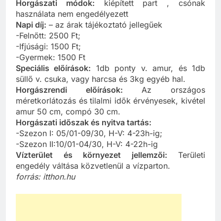
Horgászati módok:
kiépített part , csónak
használata nem engedélyezett
Napi díj:
– az árak tájékoztató jellegűek
-Felnőtt: 2500 Ft;
-Ifjúsági: 1500 Ft;
-Gyermek: 1500 Ft
Speciális előírások:
1db ponty v. amur, és 1db
süllő v. csuka, vagy harcsa és 3kg egyéb hal.
Horgászrendi előírások:
Az országos
méretkorlátozás és tilalmi idők érvényesek, kivétel
amur 50 cm, compó 30 cm.
Horgászati időszak és nyitva tartás:
-Szezon I: 05/01-09/30, H-V: 4-23h-ig;
-Szezon II:10/01-04/30, H-V: 4-22h-ig
Vízterület és környezet jellemzői:
Területi
engedély váltása közvetlenül a vízparton.
forrás: itthon.hu