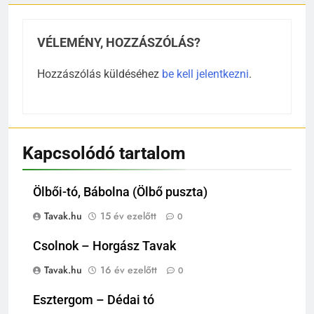
VÉLEMÉNY, HOZZÁSZÓLÁS?
Hozzászólás küldéséhez
be kell jelentkezni
.
Kapcsolódó tartalom
Ölbői-tó, Bábolna (Ölbő puszta)
Tavak.hu
15 év ezelőtt
0
Csolnok – Horgász Tavak
Tavak.hu
16 év ezelőtt
0
Esztergom – Dédai tó