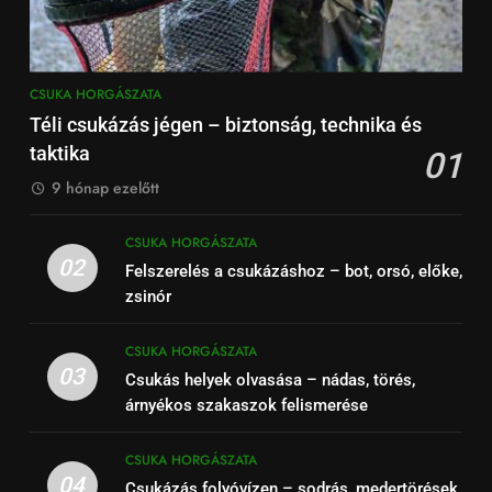
CSUKA HORGÁSZATA
Téli csukázás jégen – biztonság, technika és
taktika
01
9 hónap ezelőtt
CSUKA HORGÁSZATA
02
Felszerelés a csukázáshoz – bot, orsó, előke,
zsinór
CSUKA HORGÁSZATA
03
Csukás helyek olvasása – nádas, törés,
árnyékos szakaszok felismerése
CSUKA HORGÁSZATA
04
Csukázás folyóvízen – sodrás, medertörések,