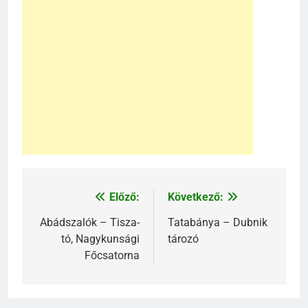
Előző:
Következő:
Bejegyzés
navigáció
Abádszalók – Tisza-
Tatabánya – Dubnik
tó, Nagykunsági
tározó
Főcsatorna