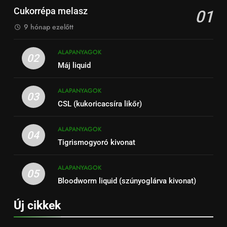
Cukorrépa melasz
01
9 hónap ezelőtt
ALAPANYAGOK
02
Máj liquid
ALAPANYAGOK
03
CSL (kukoricacsíra likőr)
ALAPANYAGOK
04
Tigrismogyoró kivonat
ALAPANYAGOK
05
Bloodworm liquid (szúnyoglárva kivonat)
Új cikkek