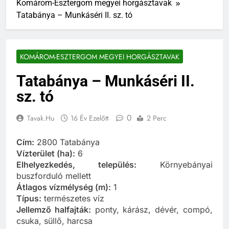
Komárom-Esztergom megyei horgásztavak
Tatabánya – Munkáséri II. sz. tó
KOMÁROM-ESZTERGOM MEGYEI HORGÁSZTAVAK
Tatabánya – Munkáséri II.
sz. tó
0
Tavak.hu
16 Év Ezelőtt
2 Perc
Cím:
2800 Tatabánya
Vízterület (ha):
6
Elhelyezkedés, település:
Környebányai
buszforduló mellett
Átlagos vízmélység (m):
1
Típus:
természetes víz
Jellemző halfajták:
ponty, kárász, dévér, compó,
csuka, süllő, harcsa