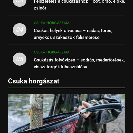
03
Felszerelés a csukázáshoz – bot, orsó, előke,
zsinór
CSUKA HORGÁSZATA
04
Csukás helyek olvasása – nádas, törés,
árnyékos szakaszok felismerése
CSUKA HORGÁSZATA
05
Csukázás folyóvízen – sodrás, medertörések,
visszaforgók kihasználása
Csuka horgászat